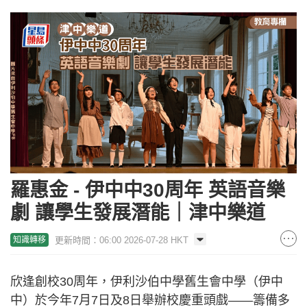
羅惠金 - 伊中中30周年 英語音樂
劇 讓學生發展潛能｜津中樂道
更新時間：06:00 2026-07-28 HKT
知識轉移
欣逢創校30周年，伊利沙伯中學舊生會中學（伊中
中）於今年7月7日及8日舉辦校慶重頭戲——籌備多