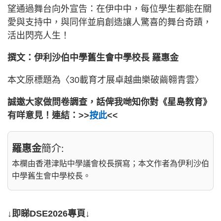
望通過舞台向外宣告：在伊中中，每位學生都能在關
愛與支持中，與同伴並肩創造讓人驚喜的舞台奇蹟，
活出閃亮人生！
撰文：伊利沙伯中學舊生會中學校長 羅惠金
本文原標題為〈30載育才展卓越曲樂破繭翱青雲〉
誠邀大家做問卷調查，話俾我哋知你對《星島教育》
有咩意見！連結：>>
按此
<<
羅惠金
簡介:
本欄由香港津貼中學議會校長撰寫；本文作者為伊利沙伯
中學舊生會中學校長。
↓即睇DSE2026專頁↓