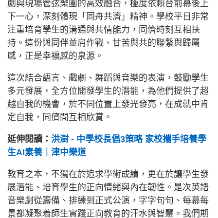
劇與現場管弦樂團的高效融合，極度依賴台前幕後上
下一心，深刻體現「同舟共濟」精神。學校平日非常
注重培育學生的溝通與共情能力，同儕時刻互相扶
持。這份與同伴並肩作戰、甘苦與共的聯繫與歸屬
感，正是幸福感的泉源。
這次結合語言、戲劇、舞蹈與音樂的表演，鼓勵學生
多元發展，全方位開發學生的潛能，為他們提供了超
越自我的機會，於不同位置上發光發亮，在成就中肯
定自我，同儕間互相欣賞。
延伸閱讀：
洪澍 - 中學校長倡3策略 家校攜手培養學
生AI素養｜津中樂道
教育之本，不獨在於追求學術成績，更在於讓學生發
展潛能、培育學生的正向情緒與內在韌性。是次英語
音樂劇從籌備、排練到正式公演，字字句句、每幕每
景都凝聚着師生實踐正向教育的汗水與智慧。我們期