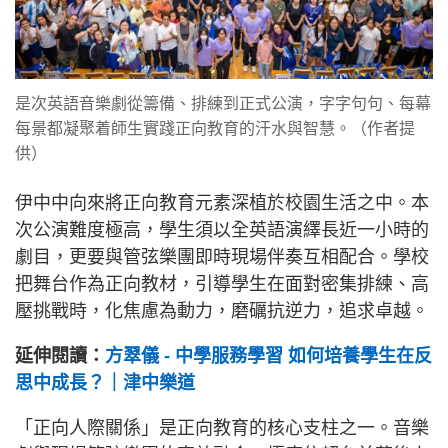
是次英語音樂劇從籌備、排練到正式公演，字字句句、每幕
每景都凝聚着師生實踐正向教育的汗水與智慧。（作者提
供）
伊中中向來將正向教育元素深植於校園生活之中。本
次公演難度極高，學生須以全英語演繹長近一小時的
劇目，更要與管弦樂團即時現場伴奏互相配合。學校
把舞台作為正向教材，引導學生在面對密集排練、高
壓挑戰時，化焦慮為動力，磨礪抗逆力，追求卓越。
延伸閱讀：
方翠儀 - 中學服務學習 如何培養學生在反
思中成長？｜津中樂道
「正向人際關係」是正向教育的核心支柱之一。音樂