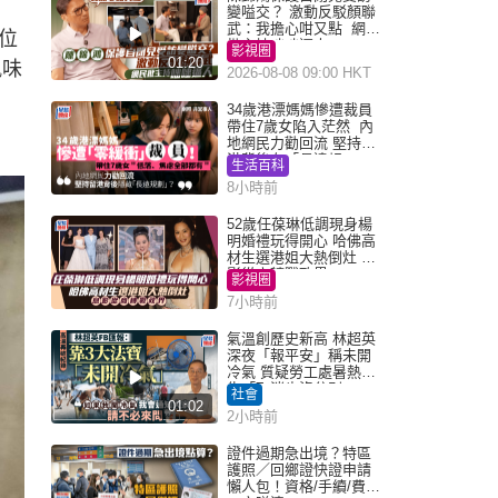
變嗌交？ 激動反駁顏聯
武：我擔心咁又點 網民
位
批主持咄咄逼人
影視圈
01:20
風味
2026-08-08 09:00 HKT
34歲港漂媽媽慘遭裁員
帶住7歲女陷入茫然 內
地網民力勸回流 堅持留
港背後有「長遠規
生活百科
劃」？
8小時前
52歲任葆琳低調現身楊
明婚禮玩得開心 哈佛高
材生選港姐大熱倒灶 息
影從商轉戰政界
影視圈
7小時前
氣溫創歷史新高 林超英
深夜「報平安」稱未開
冷氣 質疑勞工處暑熱警
告「取消也沒分別」
社會
01:02
2小時前
證件過期急出境？特區
護照／回鄉證快證申請
懶人包！資格/手續/費用