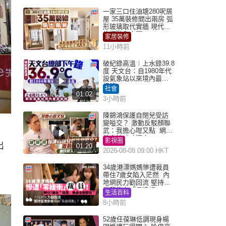
一家三口住油塘280呎居
屋 35萬裝修間出兩房 弧
形玻璃取代實牆 現代神
枱櫃融入玄關
家居裝修
11小時前
破紀錄高溫︱上水錄39.8
度 天文台：自1980年代
設氣象站以來境內最高
紀錄
社會
01:02
3小時前
陳錦鴻保護自閉兒受訪
變嗌交？ 激動反駁顏聯
武：我擔心咁又點 網民
批主持咄咄逼人
影視圈
出
01:20
2026-08-08 09:00 HKT
34歲港漂媽媽慘遭裁員
帶住7歲女陷入茫然 內
地網民力勸回流 堅持留
港背後有「長遠規
生活百科
劃」？
8小時前
52歲任葆琳低調現身楊