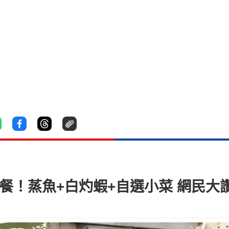
套餐！蒸魚+白灼蝦+自選小菜 網民大