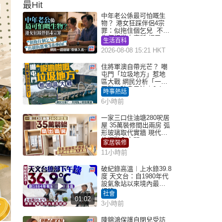
最Hit
中年老公係最可怕嘅生
物？ 港女狂踩伴侶4宗
罪：似拖住個乞兒 不解
為何經常去廁所 網民一
生活百科
語道破
2026-08-08 15:21 HKT
住將軍澳自帶光芒？ 嘲
屯門「垃圾地方」惹地
區大戰 網民分析「一共
同點」秒息風波｜Juicy
時事熱話
叮
6小時前
一家三口住油塘280呎居
屋 35萬裝修間出兩房 弧
形玻璃取代實牆 現代神
枱櫃融入玄關
家居裝修
11小時前
破紀錄高溫︱上水錄39.8
度 天文台：自1980年代
設氣象站以來境內最高
紀錄
社會
01:02
3小時前
陳錦鴻保護自閉兒受訪