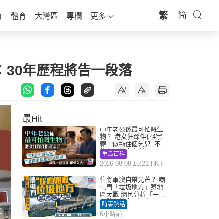
繁
简
育
體育
大灣區
專欄
更多
：30年歷程將告一段落
最Hit
中年老公係最可怕嘅生
物？ 港女狂踩伴侶4宗
罪：似拖住個乞兒 不解
為何經常去廁所 網民一
生活百科
語道破
2026-08-08 15:21 HKT
住將軍澳自帶光芒？ 嘲
屯門「垃圾地方」惹地
區大戰 網民分析「一共
同點」秒息風波｜Juicy
時事熱話
叮
6小時前