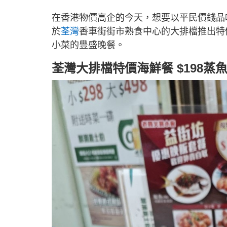
在香港物價高企的今天，想要以平民價錢品
於
荃灣
香車街街市熟食中心的大排檔推出特
小菜的豐盛晚餐。
荃灣大排檔特價海鮮餐 $198蒸