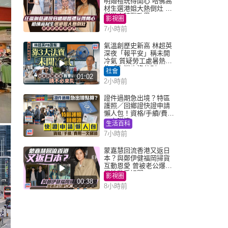
明婚禮玩得開心 哈佛高
材生選港姐大熱倒灶 息
影從商轉戰政界
影視圈
7小時前
氣溫創歷史新高 林超英
深夜「報平安」稱未開
冷氣 質疑勞工處暑熱警
告「取消也沒分別」
社會
01:02
2小時前
證件過期急出境？特區
護照／回鄉證快證申請
懶人包！資格/手續/費用
一文睇清
生活百科
7小時前
蒙嘉慧回流香港又返日
本？與鄭伊健福岡掃貨
互動恩愛 曾被老公爆在
當地游手好閒
影視圈
00:38
8小時前