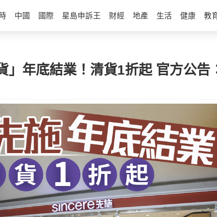
時
中國
國際
星島申訴王
財經
地產
生活
健康
教
」年底結業！清貨1折起 官方公告