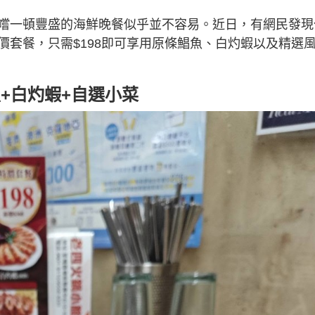
嚐一頓豐盛的海鮮晚餐似乎並不容易。近日，有網民發現
價套餐，只需$198即可享用原條鯧魚、白灼蝦以及精選
魚+白灼蝦+自選小菜