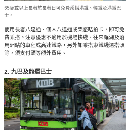
65歲或以上長者於長者日可免費乘搭港鐵、輕鐵及港鐵巴
士。
使用長者八達通、個人八達通或樂悠咭拍卡，即可免
費乘搭。注意優惠不適用於機場快綫、往來羅湖及落
馬洲站的車程或高速鐵路，另外如乘搭東鐵綫選搭頭
等，須支付頭等額外費用。
2. 九巴及龍運巴士