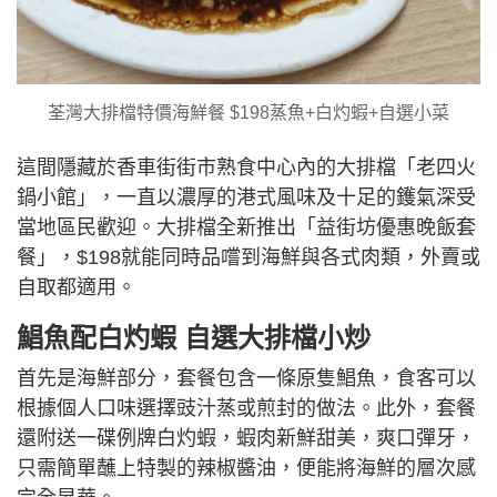
荃灣大排檔特價海鮮餐 $198蒸魚+白灼蝦+自選小菜
這間隱藏於香車街街市熟食中心內的大排檔「老四火
鍋小館」，一直以濃厚的港式風味及十足的鑊氣深受
當地區民歡迎。大排檔全新推出「益街坊優惠晚飯套
餐」，$198就能同時品嚐到海鮮與各式肉類，外賣或
自取都適用。
鯧魚配白灼蝦 自選大排檔小炒
首先是海鮮部分，套餐包含一條原隻鯧魚，食客可以
根據個人口味選擇豉汁蒸或煎封的做法。此外，套餐
還附送一碟例牌白灼蝦，蝦肉新鮮甜美，爽口彈牙，
只需簡單蘸上特製的辣椒醬油，便能將海鮮的層次感