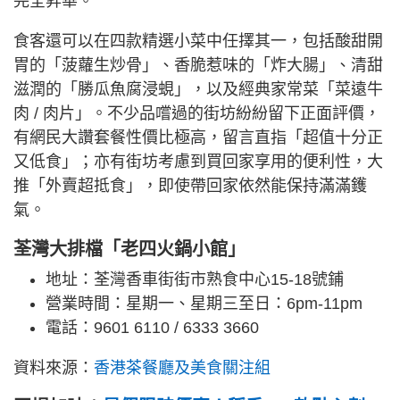
完全昇華。
食客還可以在四款精選小菜中任擇其一，包括酸甜開
胃的「菠蘿生炒骨」、香脆惹味的「炸大腸」、清甜
滋潤的「勝瓜魚腐浸蜆」，以及經典家常菜「菜遠牛
肉 / 肉片」。不少品嚐過的街坊紛紛留下正面評價，
有網民大讚套餐性價比極高，留言直指「超值十分正
又低食」；亦有街坊考慮到買回家享用的便利性，大
推「外賣超抵食」，即使帶回家依然能保持滿滿鑊
氣。
荃灣大排檔「老四火鍋小館」
地址：荃灣香車街街市熟食中心15-18號鋪
營業時間：星期一、星期三至日：6pm-11pm
電話：9601 6110 / 6333 3660
資料來源：
香港茶餐廳及美食關注組