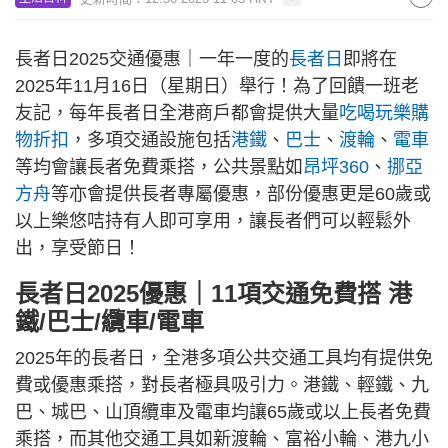
長者日2025交通優惠｜一年一度的
長者日
即將在
2025年11月16日（星期日）舉行！為了回饋一班老
友記，每年長者日全港商戶都會提供大量
吃喝玩樂購
物折扣
，多項交通設施包括
港鐵
、
巴士
、
渡輪
、
電車
等均會讓長者免費乘搭，公共景點如
昂坪360
、
挪亞
方舟
等亦會提供長者專屬優惠，部份優惠更是60歲或
以上樂悠咭持有人即可享用，讓長者們可以輕鬆外
出，享受節日！
長者日2025優惠｜11項交通免費搭 港
鐵/巴士/纜車/電車
2025年的長者日，全港多項公共交通工具均有提供免
費或優惠乘搭，對長者極具吸引力。港鐵、輕鐵、九
巴、城巴、山頂纜車及電車均讓65歲或以上長者免費
乘搭，而其他交通工具如新渡輪、富裕小輪、港九小