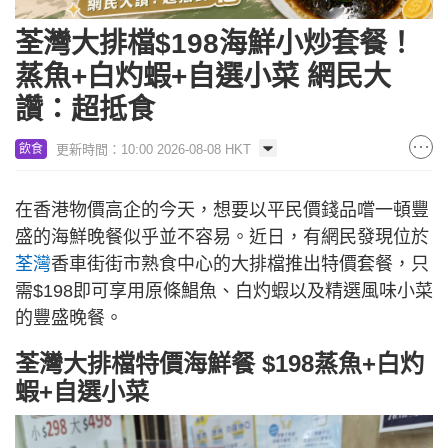
荃灣大排檔$198海鮮小炒套餐！
蒸魚+白灼蝦+自選小菜 網民大
讚：超抵食
更新時間：10:00 2026-08-08 HKT
飲食
在香港物價高企的今天，想要以平民價錢品嚐一頓豐
盛的海鮮晚餐似乎並不容易。近日，有網民發現位於
荃灣
香車街街市熟食中心的大排檔推出特價套餐，只
需$198即可享用原條鯧魚、白灼蝦以及精選風味小菜
的豐盛晚餐。
荃灣大排檔特價海鮮餐 $198蒸魚+白灼
蝦+自選小菜