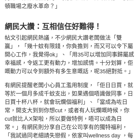
頓職場之廢水革命？」
網民大讚：互相信任好難得！
帖文引起網民熱議，不少網民大讚老闆做法「雙
贏」，「幾十蚊有限錢，你負擔到，而又可以令下屬
開心工作，我覺得ok」、「用35可以增加同事歸屬感
幸福感，令返工更有動力，增加感情。十分划算，佢
嘅動力可以令到額外有多生意嘅話，呢35絕對抵。」
有網民提醒老闆小心員工濫用制度，「佢日日買，就
等於一個月多成千蚊支出，如果遇個唔識做同事，日
日買十杯八杯，就會玩爛個福利」、「當成為咗日
常，開支大到到你想cut，或者有人玩爛嘅時候，你
cut就比人X架啦，所以要做特例，唔可以成為日
常。」有網民則分享自己在公司享有的獨特福利，
「我試過同老細請失戀假，依家叫wellness day ，每