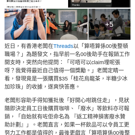
+5
近日，有香港老闆在
Threads
以「算唔算係00後整頓
職場？」為題發文，指早前一名00後助手在報銷工作
開支時，突然向他提問：「可唔可以claim埋呢張
呀？我覺得最近自己值得一個獎勵。」老闆定睛一
看，發現竟是一張購買$35「桂花烏龍茶，半糖少冰
加珍珠」的收據，遂爽快答應。
老闆形容助手得知獲批後「好開心咁跳住走」，見狀
隨即決定員工日後購買咖啡、「廢水」等飲料亦可報
銷，「自始就有咗佢命名為 『返工精神損害廢水贊
助計劃』」。老闆直言，如果一杯飲品可以令員工更
努力工作都是值得的，最後更戲言「算唔算係00後整