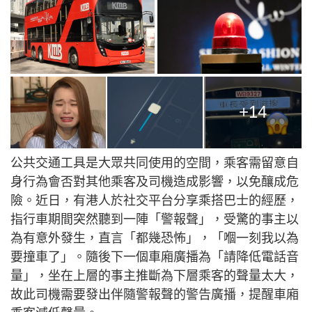
+14
公共交通工具是大眾共同使用的空間，乘客需留意自
身行為會否對其他乘客及司機造成影響，以免釀成危
險。近日，有港人於社交平台分享乘搭巴士的經歷，
指行車期間突然聽到一陣「警報聲」，受驚的事主以
為有意外發生，直言「都幾恐怖」，「嗰一刻我以為
要撞車了」。隨後下一個車廂廣播為「請降低電話音
量」，坐在上層的事主推斷為下層乘客的聲量太大，
故此司機需要發出伴隨警報聲的警告廣播，提醒車廂