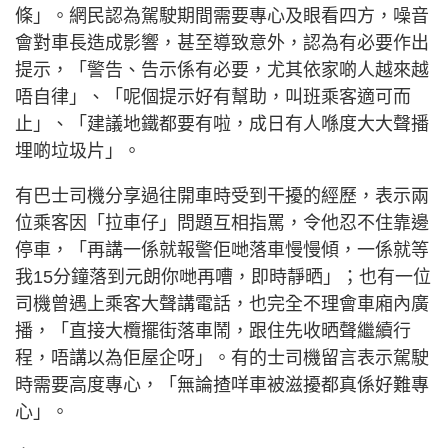
條」。網民認為駕駛期間需要專心及眼看四方，噪音
會對車長造成影響，甚至導致意外，認為有必要作出
提示，「警告、告示係有必要，尤其依家啲人越來越
唔自律」、「呢個提示好有幫助，叫班乘客適可而
止」、「建議地鐵都要有啦，成日有人喺度大大聲播
埋啲垃圾片」。
有巴士司機分享過往開車時受到干擾的經歷，表示兩
位乘客因「拉車仔」問題互相指罵，令他忍不住靠邊
停車，「再講一係就報警佢哋落車慢慢傾，一係就等
我15分鐘落到元朗你哋再嘈，即時靜晒」；也有一位
司機曾遇上乘客大聲講電話，也完全不理會車廂內廣
播，「直接大欖擺街落車鬧，跟住先收晒聲繼續行
程，唔講以為佢屋企呀」。有的士司機留言表示駕駛
時需要高度專心，「無論揸咩車被滋擾都真係好難專
心」。