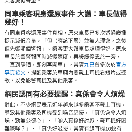
乘客減低聲量。
同車乘客現身還原事件 大讚：車長做得
幾好！
有同車乘客還原事件真相，原來車長已多次透過廣播
提示減低音量，「但（應該下層）並無人理會，之後
佢先響呢個警報」。乘客更大讚車長處理得好，原來
車長於響警報同時減慢速度，再緩緩停靠於一旁，
「直到靜晒，即刻再開車」。其實
九巴
曾多次於
官方
專頁發文
，提醒乘客於車廂內要戴上耳機看短片或聽
歌，以免影響司機及其他乘客。
網民認同有必要提醒：真係會令人煩燥
對此，不少網民表示近年越來越多乘客不戴上耳機，
導致其他乘客及司機受到噪音騷擾，「真係會令人煩
燥，勁無公德心」、「啲人真係好討厭，戴耳機好困
難嘅咩？」、「真係好滋擾，其實有線耳機10蚊有