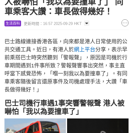
人被嚇怕「我以為要撞車了」 同
車乘客大讚：車長做得幾好！
更新時間：16:57 2025-09-29 HKT
生活百科
巴士路線連接香港各區，向來都是港人日常使用的公
共交通工具。近日，有港人於
網上平台
分享，表示早
前乘搭巴士時突然聽到「警報聲」，原因是司機於行
車期間遇到1件事所致？警報聲響事出突然，事主直
呼當下感覺恐怖，「嗰一刻我以為要撞車了」。有同
車乘客隨後留言還原事件及司機處理手法，大讚「車
長做得幾好！」
巴士司機行車遇1事突響警報聲 港人被
嚇怕「我以為要撞車了」