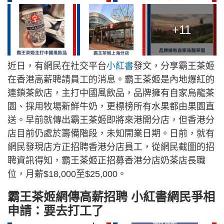
+11
近日，有網民在社交平台
小紅書
發文，分享霸王茶姬
在香港高薪聘請員工的消息。霸王茶姬是內地爆紅的
連鎖茶飲店，主打中國風飲品，品牌擁有自家烏龍茶
園、採用牧場新鮮牛奶，更標榜所有水果都由果園直
送。早前就傳出霸王茶姬即將來港開分店，但香港分
店目前仍處於籌備階段，未知開業日期。日前，就有
網民發現店方正招聘香港分店員工，從網民截圖的招
聘資訊得知，霸王茶姬正招募香港分店奶茶店長職
位，月薪$18,000至$25,000。
霸王茶姬網傳高薪招聘 小紅書網民爭相
申請：要去打工了