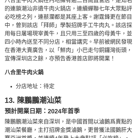
八合里牛肉火鍋在內地擁有逾二百間直營店，是知名
的連鎖潮汕非遺牛肉火鍋店，連續蟬聯七年大眾點評
必吃榜之列，連蔡瀾都是其座上客。謝霆鋒更在節目
中，曾到該店「拜師」學製招牌手工牛肉丸。該店採
用每日屠場現宰黃牛，且只用三至四歲的母黃牛，並
四小時內送至不同分店，相當講究。早前被網民發現
在香港大賣廣告，以「鮮肉」小巴走勻銅鑼灣街頭，
宣傳深圳店之餘，亦預告香港首店即將開業！
八合里牛肉火鍋
分店地址：待定
13. 陳鵬鵬潮汕菜
預計開業日期：2024年首季
陳鵬鵬潮汕菜來自深圳，是中國首間以滷鵝爲賣點的
潮汕菜餐廳，主打招牌金獎滷鵝，更曾獲法國鵝肝大