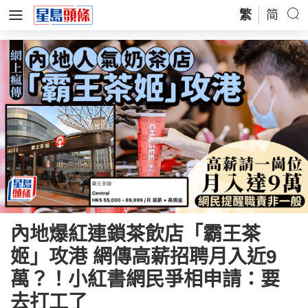
繁
简
內地爆紅連鎖茶飲店「霸王茶
姬」攻港 網傳高薪招聘月入近9
萬？！小紅書網民爭相申請：要
去打工了