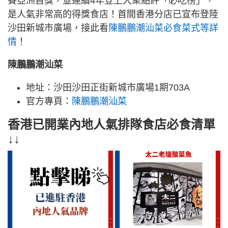
賽亞洲首獎，並連續4年登上大衆點評「必吃榜」，
是人氣非常高的得獎食店！首間香港分店已宣布登陸
沙田新城市廣場，接此看
陳鵬鵬潮汕菜必食菜式等詳
情
！
陳鵬鵬潮汕菜
地址：沙田沙田正街新城市廣場1期703A
官方專頁：
陳鵬鵬潮汕菜
香港已開業內地人氣排隊食店必食清單
↓↓