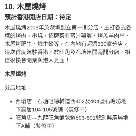
10. 木屋燒烤
預計香港開店日期：待定
木屋燒烤2003年於深圳創立第一間分店，主打各式各
樣的烤肉、串燒，招牌菜有蜜汁雞翼、烤羔羊肉串、
木屋烤肥牛、燒生蠔等，在內地有超過330家分店。
這次首度進駐香港，於旺角及石塘連開兩間分店，相
信很快會開業與港人見面！
木屋燒烤
分店地址：
西環店—石塘咀德輔道西402及404號石塘坊地
下高層104-105號舖（裝修中）
旺角店—九龍旺角彌敦道593-601號創興廣場地
下A舖（裝修中）