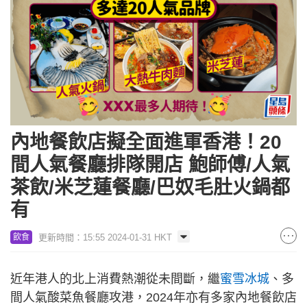
內地餐飲店擬全面進軍香港！20
間人氣餐廳排隊開店 鮑師傅/人氣
茶飲/米芝蓮餐廳/巴奴毛肚火鍋都
有
更新時間：15:55 2024-01-31 HKT
飲食
近年港人的北上消費熱潮從未間斷，繼
蜜雪冰城
、多
間人氣酸菜魚餐廳攻港，2024年亦有多家內地餐飲店