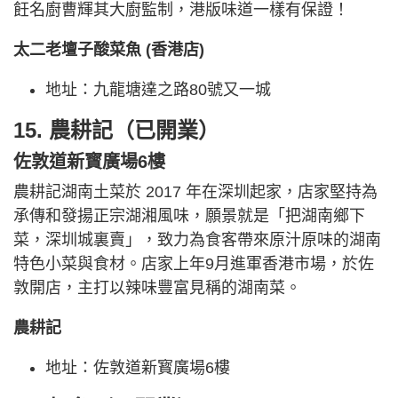
飪名廚曹輝其大廚監制，港版味道一樣有保證！
太二老壇子酸菜魚 (香港店)
地址：九龍塘達之路80號又一城
15. 農耕記（已開業）
佐敦道新寳廣場6樓
農耕記湖南土菜於 2017 年在深圳起家，店家堅持為
承傳和發揚正宗湖湘風味，願景就是「把湖南鄉下
菜，深圳城裏賣」，致力為食客帶來原汁原味的湖南
特色小菜與食材。店家上年9月進軍香港市場，於佐
敦開店，主打以辣味豐富見稱的湖南菜。
農耕記
地址：佐敦道新寳廣場6樓