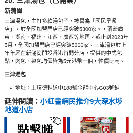
20. 三津湯包（已開業）
新蒲崗
三津湯包，主打多款湯包子，被譽為「國民早餐
店」，於全國加盟門店已經突破5300家。，覆蓋廣
東、湖南、福建、江西、廣西等地區。截止到2023年
5月，全國加盟門店已經突破5300家。三津湯包於上
年年尾在新蒲崗開設香港首間分店，提供的中式包
點，肉包、菜包均價皆為5元港幣一個，性價比高。
三津湯包
地址：上環德輔道中188號金龍中心G03號舖
延伸閱讀：
小紅書網民推介9大深水埗
地道小店