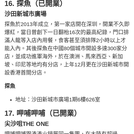
16. 探魚（已開業）
沙田新城市廣場
探魚於2013年成立，第一家店開在深圳，開業不久即
爆紅，當日曾創下一日翻枱16次的最高紀錄，門口排
滿人龍等入店內用餐，食客甚至須排隊2小時以上才
能入內。其後探魚在中國80個城市開設多達300家分
店，並成功進軍海外，於在澳洲、馬來西亞、新加
坡、印尼等地均有分店，上年12月更在沙田新城市開
設香港首間分店。
探魚
地址：沙田新城市廣場1期6樓626室
17. 呷哺呷哺（已開業）
尖沙咀THE ONE
呷哺呷哺跟湊湊火鍋屬同一集團，在大陸有超過