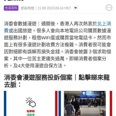
更新時間：11:08 2023-09-14 HKT
生活百科
消委會數據漫遊｜通關後，香港人再次熱衷於
北上消
費
或出國旅遊。很多人會向本地電訊公司購買數據漫
遊服務計劃，租借WiFi蛋或購買當地電話卡。然而市
面上有很多漫遊計劃收費方法複雜，消費者很可能會
因對細節有誤解而損失金錢。消委會披露３個求助個
案，其中一位苦主更痛失過萬。即睇消費者個案分
析，及4大使用漫遊自保方法。
消委會漫遊服務投訴個案｜點擊睇來龍
去脈：