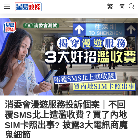
繁
简
消委會漫遊服務投訴個案｜不回
覆SMS北上遭濫收費？買了內地
SIM卡照出事? 披露3大電訊商魔
鬼細節