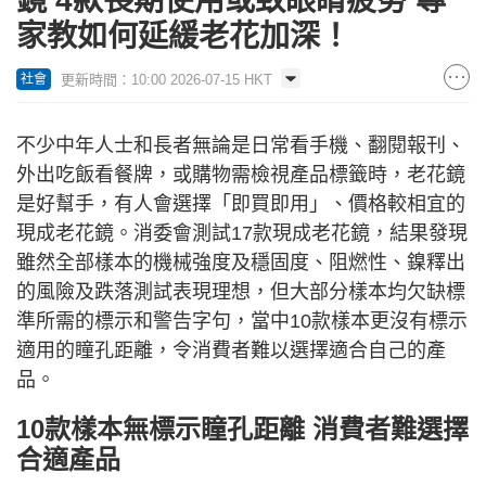
鏡 4款長期使用或致眼睛疲勞 專
家教如何延緩老花加深！
更新時間：10:00 2026-07-15 HKT
社會
不少中年人士和長者無論是日常看手機、翻閱報刊、
外出吃飯看餐牌，或購物需檢視產品標籤時，老花鏡
是好幫手，有人會選擇「即買即用」、價格較相宜的
現成老花鏡。消委會測試17款現成老花鏡，結果發現
雖然全部樣本的機械強度及穩固度、阻燃性、鎳釋出
的風險及跌落測試表現理想，但大部分樣本均欠缺標
準所需的標示和警告字句，當中10款樣本更沒有標示
適用的瞳孔距離，令消費者難以選擇適合自己的產
品。
10款樣本無標示瞳孔距離 消費者難選擇
合適產品