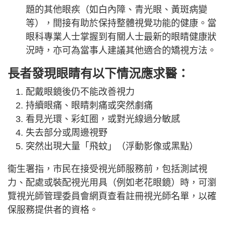
題的其他眼疾（如白內障、青光眼、黃斑病變
等），間接有助於保持整體視覺功能的健康。當
眼科專業人士掌握到有關人士最新的眼睛健康狀
況時，亦可為當事人建議其他適合的矯視方法。
長者發現眼睛有以下情況應求醫：
配戴眼鏡後仍不能改善視力
持續眼痛、眼睛刺痛或突然劇痛
看見光環、彩虹圈，或對光線過分敏感
失去部分或周邊視野
突然出現大量「飛蚊」（浮動影像或黑點）
衞生署指，市民在接受視光師服務前，包括測試視
力、配處或裝配視光用具（例如老花眼鏡）時，可瀏
覽視光師管理委員會網頁查看註冊視光師名單，以確
保服務提供者的資格。