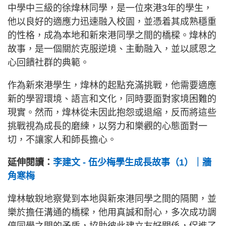
中學中三級的徐煒林同學，是一位來港3年的學生，
他以良好的適應力迅速融入校園，並憑着其成熟穩重
的性格，成為本地和新來港同學之間的橋樑。煒林的
故事，是一個關於克服逆境、主動融入，並以感恩之
心回饋社群的典範。
作為新來港學生，煒林的起點充滿挑戰，他需要適應
新的學習環境、語言和文化，同時要面對家境困難的
現實。然而，煒林從未因此抱怨或退縮，反而將這些
挑戰視為成長的磨練，以努力和樂觀的心態面對一
切，不讓家人和師長擔心。
延伸閱讀：
李建文 - 伍少梅學生成長故事（1）｜牆
角寒梅
煒林敏銳地察覺到本地與新來港同學之間的隔閡，並
樂於擔任溝通的橋樑，他用真誠和耐心，多次成功調
停同學之間的矛盾，協助彼此建立友好關係，促進了