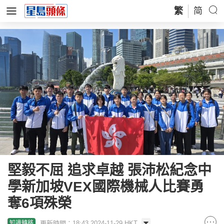
繁
简
堅毅不屈 追求卓越 張沛松紀念中
學新加坡VEX國際機械人比賽勇
奪6項殊榮
更新時間：18:43 2024-11-29 HKT
知識轉移