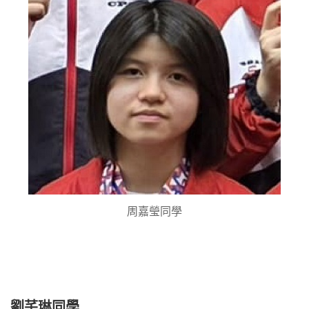
周嘉瑩同學
劉芊琳同學