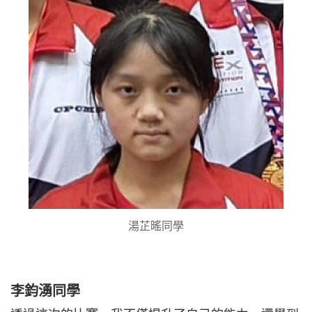
湯芷暚同學
李鈞湧同學