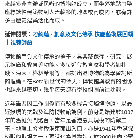
來越多非官辦或民辦的博物館成立，而坐落地點由整
座標誌性建築物到人流較多的地區或商廈內，亦有許
多由歷史建築活化而成。
延伸閱讀：
刁綺蓮 - 創意及文化傳承 校慶藝術展回顧
｜視藝師語
博物館肩負文化傳承的擔子，具典藏保存、研究、展
示推廣和教育等功能。多位近代教育家和學者如杜
威、海因、格林希爾等，都提出過博物館為學習場所
的理論。在Beta新世代的今天，博物館與教育的關係
也越來越密切，幾乎每天都有學校組團前往參觀。
近年筆者因工作關係而有較多機會接觸博物館。以最
近接觸的抗戰及海防博物館為例，前身是始建於1887
年的舊鯉魚門炮台，當年是香港最具規模的防禦工
事。地理上緊扼香港東面出入口，亦是1941年香港保
衛戰的戰場之一，現活化為博物館，於2000年向公眾