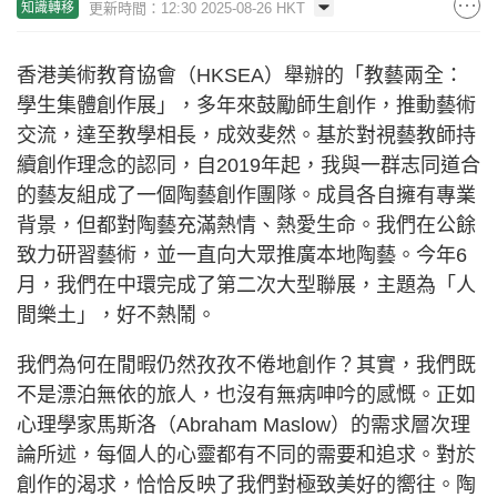
更新時間：12:30 2025-08-26 HKT
知識轉移
香港美術教育協會（HKSEA）舉辦的「教藝兩全：
學生集體創作展」，多年來鼓勵師生創作，推動藝術
交流，達至教學相長，成效斐然。基於對視藝教師持
續創作理念的認同，自2019年起，我與一群志同道合
的藝友組成了一個陶藝創作團隊。成員各自擁有專業
背景，但都對陶藝充滿熱情、熱愛生命。我們在公餘
致力研習藝術，並一直向大眾推廣本地陶藝。今年6
月，我們在中環完成了第二次大型聯展，主題為「人
間樂土」，好不熱鬧。
我們為何在閒暇仍然孜孜不倦地創作？其實，我們既
不是漂泊無依的旅人，也沒有無病呻吟的感慨。正如
心理學家馬斯洛（Abraham Maslow）的需求層次理
論所述，每個人的心靈都有不同的需要和追求。對於
創作的渴求，恰恰反映了我們對極致美好的嚮往。陶