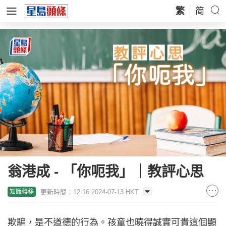
繁
简
翁港成 - 「你呃我」｜教評心思
更新時間：12:16 2024-07-13 HKT
知識轉移
欺騙，是不道德的行為。孩童也曉得誠實可貴這個顯