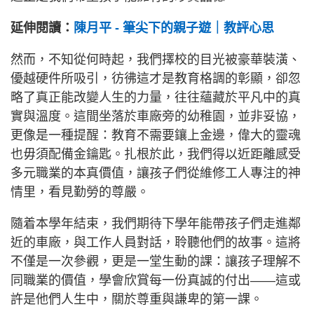
延伸閱讀：
陳月平 - 筆尖下的親子遊｜教評心思
然而，不知從何時起，我們擇校的目光被豪華裝潢、
優越硬件所吸引，彷彿這才是教育格調的彰顯，卻忽
略了真正能改變人生的力量，往往蘊藏於平凡中的真
實與溫度。這間坐落於車廠旁的幼稚園，並非妥協，
更像是一種提醒：教育不需要鑲上金邊，偉大的靈魂
也毋須配備金鑰匙。扎根於此，我們得以近距離感受
多元職業的本真價值，讓孩子們從維修工人專注的神
情里，看見勤勞的尊嚴。
隨着本學年結束，我們期待下學年能帶孩子們走進鄰
近的車廠，與工作人員對話，聆聽他們的故事。這將
不僅是一次參觀，更是一堂生動的課：讓孩子理解不
同職業的價值，學會欣賞每一份真誠的付出——這或
許是他們人生中，關於尊重與謙卑的第一課。