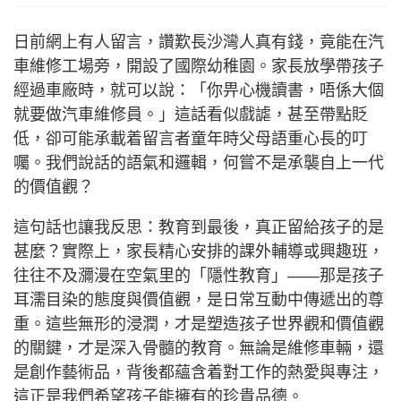
日前網上有人留言，讚歎長沙灣人真有錢，竟能在汽
車維修工場旁，開設了國際幼稚園。家長放學帶孩子
經過車廠時，就可以說：「你畀心機讀書，唔係大個
就要做汽車維修員。」這話看似戲謔，甚至帶點貶
低，卻可能承載着留言者童年時父母語重心長的叮
囑。我們說話的語氣和邏輯，何嘗不是承襲自上一代
的價值觀？
這句話也讓我反思：教育到最後，真正留給孩子的是
甚麼？實際上，家長精心安排的課外輔導或興趣班，
往往不及瀰漫在空氣里的「隱性教育」——那是孩子
耳濡目染的態度與價值觀，是日常互動中傳遞出的尊
重。這些無形的浸潤，才是塑造孩子世界觀和價值觀
的關鍵，才是深入骨髓的教育。無論是維修車輛，還
是創作藝術品，背後都蘊含着對工作的熱愛與專注，
這正是我們希望孩子能擁有的珍貴品德。