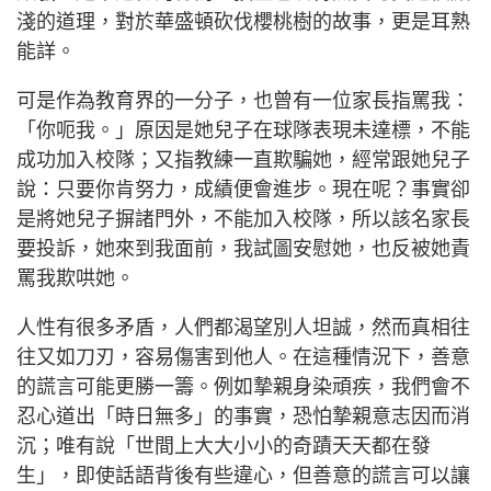
淺的道理，對於華盛頓砍伐櫻桃樹的故事，更是耳熟
能詳。
可是作為教育界的一分子，也曾有一位家長指罵我：
「你呃我。」原因是她兒子在球隊表現未達標，不能
成功加入校隊；又指教練一直欺騙她，經常跟她兒子
說：只要你肯努力，成績便會進步。現在呢？事實卻
是將她兒子摒諸門外，不能加入校隊，所以該名家長
要投訴，她來到我面前，我試圖安慰她，也反被她責
罵我欺哄她。
人性有很多矛盾，人們都渴望別人坦誠，然而真相往
往又如刀刃，容易傷害到他人。在這種情況下，善意
的謊言可能更勝一籌。例如摯親身染頑疾，我們會不
忍心道出「時日無多」的事實，恐怕摯親意志因而消
沉；唯有說「世間上大大小小的奇蹟天天都在發
生」，即使話語背後有些違心，但善意的謊言可以讓