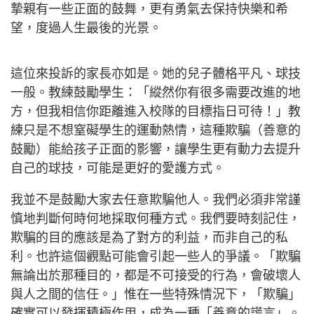
摯親有一些正面的鼓舞，更有勇氣去保持快樂和希
望，度過人生最後的光景。
這位來投訴的家長亦如是。她的兒子體格平凡、球技
一般。教練鼓勵學生：「縱然你有很多需要改進的地
方，但我相信你距離進入校隊的目標指日可待！」教
練只是不想窒礙學生的運動熱情，這種欺騙（善意的
鼓勵）能給孩子正面的影響，讓學生更有動力去提升
自己的球技，可能是更好的愛護方式。
我並不是鼓勵大家去任意欺騙他人。我們必須非常謹
慎地判斷何時何地採取何種方式。我們要時刻記住，
欺騙的目的應該是為了對方的利益，而非自己的私
利。也許這個觀點可能會引起一些人的爭議。「欺騙
無論出於那種目的，都是不可接受的行為，會破壞人
與人之間的信任。」惟在一些特殊情況下，「欺騙」
確實可以發揮積極作用，成為一種「善意的謊言」。