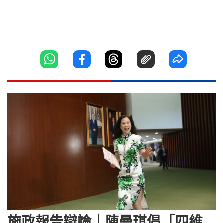
施政報告辯論｜陳曼琪倡「四維