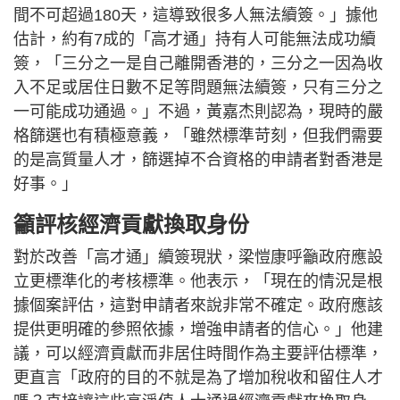
間不可超過180天，這導致很多人無法續簽。」據他
估計，約有7成的「高才通」持有人可能無法成功續
簽，「三分之一是自己離開香港的，三分之一因為收
入不足或居住日數不足等問題無法續簽，只有三分之
一可能成功通過。」不過，黃嘉杰則認為，現時的嚴
格篩選也有積極意義，「雖然標準苛刻，但我們需要
的是高質量人才，篩選掉不合資格的申請者對香港是
好事。」
籲評核經濟貢獻換取身份
對於改善「高才通」續簽現狀，梁愷康呼籲政府應設
立更標準化的考核標準。他表示，「現在的情況是根
據個案評估，這對申請者來說非常不確定。政府應該
提供更明確的參照依據，增強申請者的信心。」他建
議，可以經濟貢獻而非居住時間作為主要評估標準，
更直言「政府的目的不就是為了增加稅收和留住人才