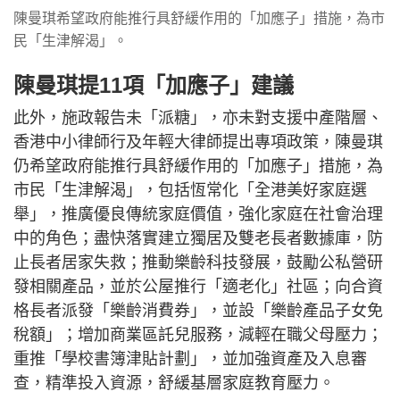
陳曼琪希望政府能推行具舒緩作用的「加應子」措施，為市
民「生津解渴」。
陳曼琪提11項「加應子」建議
此外，施政報告未「派糖」，亦未對支援中產階層、
香港中小律師行及年輕大律師提出專項政策，陳曼琪
仍希望政府能推行具舒緩作用的「加應子」措施，為
市民「生津解渴」，包括恆常化「全港美好家庭選
舉」，推廣優良傳統家庭價值，強化家庭在社會治理
中的角色；盡快落實建立獨居及雙老長者數據庫，防
止長者居家失救；推動樂齡科技發展，鼓勵公私營研
發相關產品，並於公屋推行「適老化」社區；向合資
格長者派發「樂齡消費券」，並設「樂齡產品子女免
稅額」；增加商業區託兒服務，減輕在職父母壓力；
重推「學校書簿津貼計劃」，並加強資產及入息審
查，精準投入資源，舒緩基層家庭教育壓力。