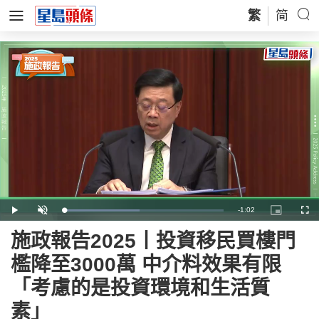
繁
简
Remaining
-
1:02
Loaded
:
Play
Unmute
Picture-
Full
47.38%
in-
Picture
Time
施政報告2025丨投資移民買樓門
檻降至3000萬 中介料效果有限
「考慮的是投資環境和生活質
素」