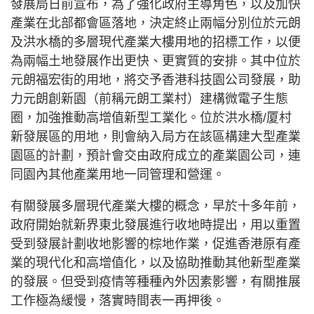
發展局日前宣布，為了強化政府主導角色，以及加快
產業在北部都會區落地，決定終止兩幅分別位於元朗
及洪水橋的多層現代產業大樓用地的招標工作，以便
為兩幅土地發展作出更快、更實質的安排。其中位於
元朗福宏街的用地，將交予香港科技園公司發展，助
力元朗創新園（前稱元朗工業村）建構微電子生態
圈，加強推動高增值新型工業化。位於洪水橋/厦村
新發展區的用地，則會納入局方在該區構建大型產業
園區的計劃，預計會交由政府成立的產業園公司，連
同園內其他產業用地一同管理和營運。
有關發展多層現代產業大樓的概念，早於十多年前，
政府開始就新界東北發展進行收地時提出，用以重置
受到發展計劃收地影響的棕地作業，促進香港原有產
業的現代化和高增值化，以及協助推動其他新型產業
的發展。但受到疫情等種種內外因素影響，有關推展
工作極為緩慢，落實時間表一再押後。