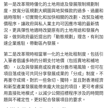
第一是改革現時僵化的土地用途及發展限制規劃制
度，放寬分區規劃大綱圖與地契條款的過多、過嚴和
過時限制，切實簡化和加快相關的改劃、改契及補地
價程序，讓政府與私人業主均可因應市場的最新情
況，更具彈性地適時改變原有的土地用途和發展內
容，做到政府最近提出的「動態規劃」理念，有利加
速企業進駐，帶動區內發展。
第二是改革現時相當單一化的土地批租制度，包括引
入筆者倡議多時的分期支付地價（包括賣地和補地
價），以及與發展商或投資者分擔市場風險，但可在
項目落成後可共同分享發展成果的「分成」制度，不
再墨守成規。對於一些急切、獨特，並且對香港經濟
和新型產業發展能帶來龐大效益的項目，更可考慮採
用直接批地模式，以減少公開招標程序涉及的時間問
題與不確定性，更好配合發展項目的要求。