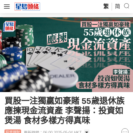
繁
简
買股一注獨贏如豪賭 55歲退休族
應揀現金流資產 李聲揚：投資如
煲湯 食材多樣方得真味
更新時間：06:00 2025-05-04 HKT
投資理財