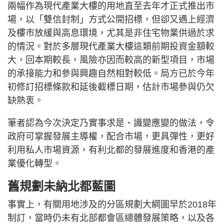
兩幅作為現代產業大樓的用地直至去年才正式推出市
場，以「雙信封制」方式公開招標，但卻又遇上經濟
及樓市放緩與高息環境，尤其是非住宅物業供過於求
的情況。對於多層現代產業大樓這類前期投資金額較
大，回本期較長，風險亦因而較高的新型項目，市場
的承接能力和參與興趣自然相對較低。局方已於今年
初修訂招標條款和延後截標日期，估計市場參與仍欠
缺熱衷。
筆者認為今次決定乃實事求是、識變應變的做法，令
政府可掌握發展主導權，配合市場，更具彈性，更好
利用私人市場資源，有利北都的發展進度和香港的產
業優化轉型。
舊規劃未納北都藍圖
事實上，有關用地涉及的分區規劃大綱圖早於2018年
制訂，當時仍未有北部都會區總體發展策略，以及各