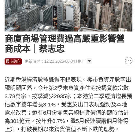
商廈商場管理費過高嚴重影響營
商成本｜蔡志忠
更新時間：12:22 2025-08-04 HKT
樓市動向
近期香港經濟數據錄得不錯表現。樓市負資產數字出
現明顯回落，今年第2季末負資產住宅按揭貸款宗數
3.78萬宗，按季減少2935宗；本港第二季經濟增長預
估數字按年增長3.1%，受惠於出口表現強勁及本地
需求改善；還有6月份零售業總銷貨價值的臨時估計
為301億元，按年升0.7%，繼5月份連續兩個月錄得
上升，打破長期以來銷貨價值不斷下跌的態勢。