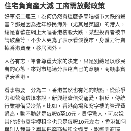
住宅負資產大減 工商需放鬆政策
好事接二連三，為何仍然有這麼多高唱樓市大跌的聲
音？那是因為近年移民海外（尤其是英國）的港人，
總是喜歡在網上大唱香港樓股大跌，某些投資者被申
請破產等，不少人更為了表示看淡後市，身體力行賣
掉香港資產，移居國外。
人各有志，筆者尊重大家的決定，只是別總是以移民
者的心態，來對市場過分表達自己的意願，罔顧事實
唱衰香港。
看事物要一分為二，香港當然也有她的缺點，從競爭
力和營商環境來說，新興經濟倍受寵愛，相反，傳統
行業卻備受冷落。比如，香港商場和寫字樓的管理費
過高，動不動就是每呎8至10元，貴得驚人，可以說
其他城市寫字樓租金也只是每呎10元左右，香港如何
與別人競爭？與其形容商舖租金過高，影響營商環