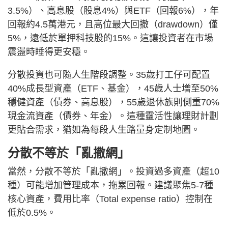
3.5%）、高息股（股息4%）與ETF（回報6%），年
回報約4.5萬港元，且高位最大回撤（drawdown）僅
5%，遠低於單押科技股的15%。這讓投資者在市場
震盪時睡得更安穩。
分散投資也可隨人生階段調整。35歲打工仔可配置
40%成長型資產（ETF、基金），45歲人士增至50%
穩健資產（債券、高息股），55歲退休族則側重70%
現金流資產（債券、年金）。這種靈活性讓理財計劃
更貼合需求，猶如為每段人生路量身定制地圖。
分散不等於「亂撒網」
當然，分散不等於「亂撒網」。投資過多資產（超10
種）可能增加管理成本，拖累回報。建議聚焦5-7種
核心資產，費用比率（Total expense ratio）控制在
低於0.5%。