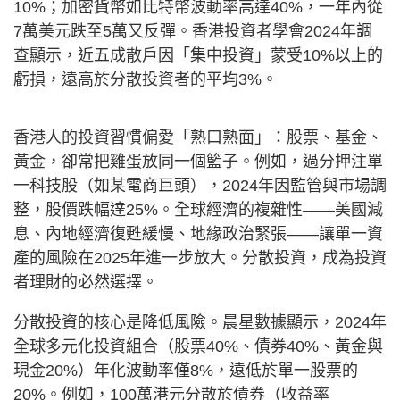
10%；加密貨幣如比特幣波動率高達40%，一年內從
7萬美元跌至5萬又反彈。香港投資者學會2024年調
查顯示，近五成散戶因「集中投資」蒙受10%以上的
虧損，遠高於分散投資者的平均3%。
香港人的投資習慣偏愛「熟口熟面」：股票、基金、
黃金，卻常把雞蛋放同一個籃子。例如，過分押注單
一科技股（如某電商巨頭），2024年因監管與市場調
整，股價跌幅達25%。全球經濟的複雜性——美國減
息、內地經濟復甦緩慢、地緣政治緊張——讓單一資
產的風險在2025年進一步放大。分散投資，成為投資
者理財的必然選擇。
分散投資的核心是降低風險。晨星數據顯示，2024年
全球多元化投資組合（股票40%、債券40%、黃金與
現金20%）年化波動率僅8%，遠低於單一股票的
20%。例如，100萬港元分散於債券（收益率