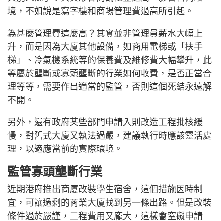
境，不如說是寫字樓和商場管理費過高所引起。
為甚麼管理費這麼高？其實並非管理員薪水大幅上
升，而是因為大廈其他設備，如商用電梯或「扶手
梯」、冷氣機系統等的保養費及維修費大幅攀升，此
等屬於壟斷或寡頭壟斷的行業如何收費，是否正當合
理等等，需要作出適當的監管，否則這個死結永遠解
不開。
另外，還有政府某些部門申請入則改造工程批核緩
慢，對舊式大廈又執法過嚴，建議執行時應該靈活處
理，以適應當前的實際環境。
監管寡頭壟斷行業
近期港府推出商廈改裝學生宿舍，這個措施因時制
宜，可讓過剩的商業大廈找到另一條出路。但是改裝
條件過於嚴謹，工程費用又龐大，這樣會窒礙申請