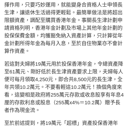
揮作用，只要巧妙運用，就能變身合資格人士申領長
生津，讓退休生活過得更輕鬆。最簡單做法是將超出
限額資產，調配至購買香港年金。事關長生津計劃申
請資格列明，香港年金計劃及市場上其他年金計劃的
投保保費金額，均獲豁免納入資產計算，只計算從年
金計劃所得年金為每月入息，至於自住物業亦不會計
算作資產。
若這對夫婦將19萬元用於投保香港年金，令總資產降
至61萬元、剛好低於長生津資產要求上限，夫婦每人
便可每月領取4,250元，即合共8,500元的長生津，全
年共領10.2萬元。不要看輕這10.2萬元！換個角度來
看，這變相是政府將255萬元存款或收息股享有年息4
厘的存款利息或股息（255萬x4%＝10.2萬）贈予長
者作為現金流。
至於前述提到，將19萬元「超標」資產投保香港年