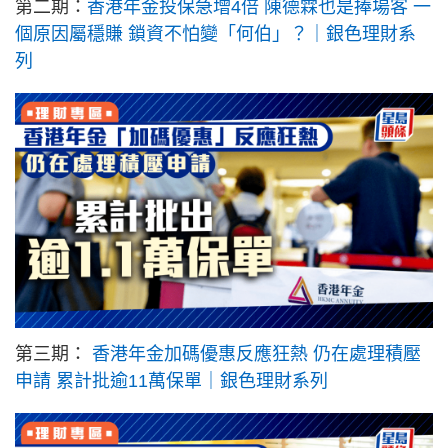
第二期：
香港年金投保急增4倍 陳德霖也是捧場客 一
個原因屬穩賺 鎖資不怕變「何伯」？｜銀色理財系
列
第三期：
香港年金加碼優惠反應狂熱 仍在處理積壓
申請 累計批逾11萬保單｜銀色理財系列