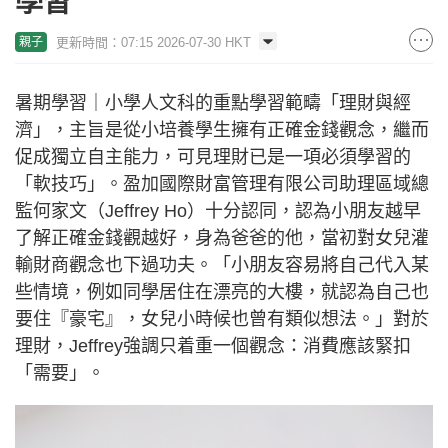
學習
更新時間：07:15 2026-07-30 HKT
親子
暑期學習｜小學人文科的重點學習範疇「理財與經
濟」，主旨是從小培養學生擁有正確金錢觀念，繼而
促成獨立自主能力，可見理財已是一項必須學習的
「軟技巧」。盈加國際財富管理有限公司助理區域總
監何家文（Jeffrey Ho）十分認同，認為小朋友越早
了解正確金錢觀越好，身為爸爸的他，當初對女兒灌
輸財商觀念也下過功夫。「小朋友容易將自己代入某
些情境，例如同學居住在漂亮的大樓，就認為自己也
要住『豪宅』，女兒小時候也曾有類似想法。」對於
理財，Jeffrey強調只着重一個觀念：消費應該緊扣
「需要」。