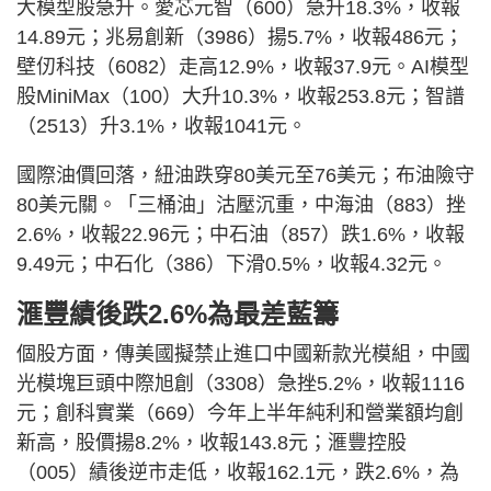
大模型股急升。愛芯元智（600）急升18.3%，收報
14.89元；兆易創新（3986）揚5.7%，收報486元；
壁仞科技（6082）走高12.9%，收報37.9元。AI模型
股MiniMax（100）大升10.3%，收報253.8元；智譜
（2513）升3.1%，收報1041元。
國際油價回落，紐油跌穿80美元至76美元；布油險守
80美元關。「三桶油」沽壓沉重，中海油（883）挫
2.6%，收報22.96元；中石油（857）跌1.6%，收報
9.49元；中石化（386）下滑0.5%，收報4.32元。
滙豐績後跌2.6%為最差藍籌
個股方面，傳美國擬禁止進口中國新款光模組，中國
光模塊巨頭中際旭創（3308）急挫5.2%，收報1116
元；創科實業（669）今年上半年純利和營業額均創
新高，股價揚8.2%，收報143.8元；滙豐控股
（005）績後逆市走低，收報162.1元，跌2.6%，為