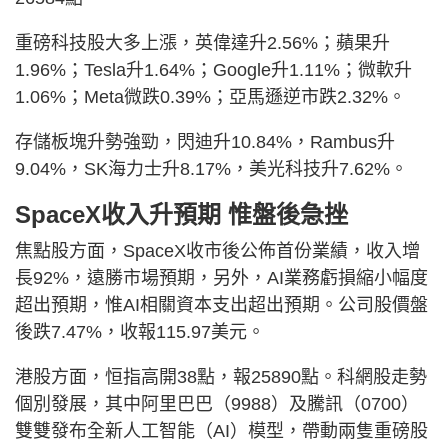
重磅科技股大多上漲，英偉達升2.56%；蘋果升
1.96%；Tesla升1.64%；Google升1.11%；微軟升
1.06%；Meta微跌0.39%；亞馬遜逆市跌2.32%。
存儲板塊升勢強勁，閃迪升10.84%，Rambus升
9.04%，SK海力士升8.17%，美光科技升7.62%。
SpaceX收入升預期 惟盤後急挫
焦點股方面，SpaceX收市後公佈首份業績，收入增
長92%，遠勝市場預期，另外，AI業務虧損縮小幅度
超出預期，惟AI相關資本支出超出預期。公司股價盤
後跌7.47%，收報115.97美元。
港股方面，恒指高開38點，報25890點。科網股走勢
個別發展，其中阿里巴巴（9988）及騰訊（0700）
雙雙發布全新人工智能（AI）模型，帶動兩隻重磅股