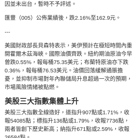
因並未出台，暫時不予評述。
匯豐（005）公佈業績後，跌2.16%至162.9元。
---
美國財政部長貝森特表示，美伊預計在極短時間內重
開霍爾木茲海峽。國際油價齊跌。紐約期油原油今早
曾跌0.55%，報每桶75.35美元；布蘭特原油亦下跌
0.36%，報每桶76.53美元。油價回落緩解通脹擔
憂，並抑制市場對年內聯儲局升息超過一次的預期，
市場風險情緒被點燃。
美股三大指數集體上升
美股三大指數全線造好，道指升907點或1.71%，收
報54085點；標指升136點或1.79%，收報7736點，
兩者皆創下歷史新高；納指升671點或2.59%，收報
26584點。