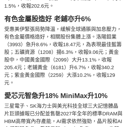
1.5%，收報202.6元。
有色金屬股造好 老鋪亦升6%
受惠美伊緊張局勢降溫，緩解全球通脹與加息壓力，
有色金屬價格造好，相關股份集體上漲。洛陽鉬業
（3993）急升8.6%，收報18.47元，為表現最佳藍籌
股；五礦資源（1208）揚6.3%，收報9.06元；黃金
股中，中國黃金國際（2099）大升13.1%，收報
205.4元；老鋪黃金（6181）升6.7%，收報340.2
元；紫金黃金國際（2259）大漲10.2%，收報129
元。
愛芯元智急升18% MiniMax升10%
三星電子、SK海力士與美光科技全球三大記憶體晶
片巨頭據報已分配並售罄2027年全年的標準DRAM與
HBM高帶寬內存產能，AI需求依然強勁，晶片股和AI