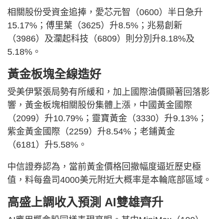
相關股份受資金追捧，愛芯元智（0600）半日急升
15.17%；傅里葉（3625）升8.5%；兆易創新
（3986）及瀾起科技（6809）則分別升8.18%及
5.18%。
黃金板塊全線造好
受美伊緊張局勢有所緩和，加上國際油價顯著回落影
響，黃金板塊相關股份集體上漲，中國黃金國際
（2099）升10.79%；靈寶黃金（3330）升9.13%；
紫金黃金國際（2259）升8.54%；老鋪黃金
（6181）升5.58%。
中信證券認為，當前黃金價格回撤幅度逼近歷史極
值，料每盎司4000美元附近大概率是本輪底部區域。
高盛上調收入預測 AI雙雄齊升