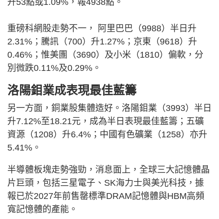
升53點或1.09%，報4938點。
重磅科網股走勢不一， 阿里巴巴（9988）半日升
2.31%；騰訊（700）升1.27%；京東（9618）升
0.46%；惟美團（3690）及小米（1810）偏軟，分
別微跌0.11%及0.29%。
洛陽鉬業成表現最佳藍籌
另一方面，銅業股集體造好。洛陽鉬業（3993）半日
升7.12%至18.21元，成為半日表現最佳藍籌；五礦
資源（1208）升6.4%；中國有色礦業（1258）亦升
5.41%。
半導體板塊走勢強勁，消息面上，全球三大記憶體晶
片巨頭，包括三星電子、SK海力士與美光科技，據
報已於2027年前售罄標準DRAM記憶體與HBM高頻
寬記憶體的產能。