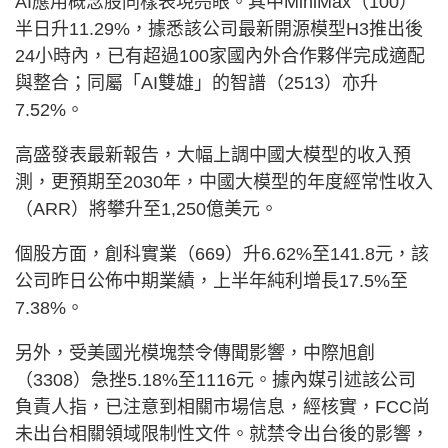
AI應用概念股同樣表現亮眼。其中MiniMax（100）
半日升11.29%，據悉該公司最新開源模型H3推出後
24小時內，已有超過100家國內外合作夥伴完成適配
與整合；同屬「AI雙雄」的智譜（2513）亦升
7.52%。
高盛發表最新報告，大幅上調中國大模型的收入預
測，更預期至2030年，中國大模型的年度經常性收入
（ARR）將攀升至1,250億美元。
個股方面，創科實業（669）升6.62%至141.8元，該
公司昨日公佈中期業績，上半年純利增長17.5%至
7.38%。
另外，受美國光模塊禁令傳聞影響，中際旭創
（3308）急挫5.18%至1116元。據內媒引述該公司
負責人指，已注意到相關市場信息，經核實，FCC尚
未出台相關領域限制性文件。就禁令出台後的影響，