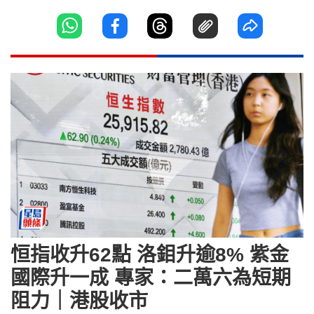
恒指收升62點 洛鉬升逾8% 紫金
國際升一成 專家：二萬六為短期
阻力｜港股收市