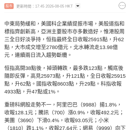
更新時間：17:45 2026-08-05 HKT
股市
中東局勢緩和，美國科企業績提振市場，美股道指和
標指齊創新高，亞洲主要股市亦多數造好，惟港股周
三全日好淡爭持，恒指最終全日收報25915點，升62
點，大市成交增至2780億元，北水轉流走13.98億
元，連續兩日流入趨勢斷纜。
恒指高開38點後，掉頭轉跌，最多跌123點，觸底後
隨即反彈，高見25973點，升121點，全日收報25915
點，升62點。國指收報8603點，升29點。科指收報
4933點，升47點或1%。
重磅科網股走勢不一，阿里巴巴（9988）揚1.8%，
收報128.1元；騰訊（700）漲0.9%，收報492.2元；
美團（3690）下滑0.4%，收報93.05元；小米
（1810）跌1.1%，收報27.64元；網易（9999）向下