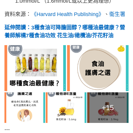
1.0mmol/L （1.6mmol/L或以上更為理想）
資料來源：
《Harvard Health Publishing》
、
衞生署
延伸閱讀：3種食油可降膽固醇？哪種油最健康？營
養師解構7種食油功效 花生油/橄欖油/芥花籽油
+15
---