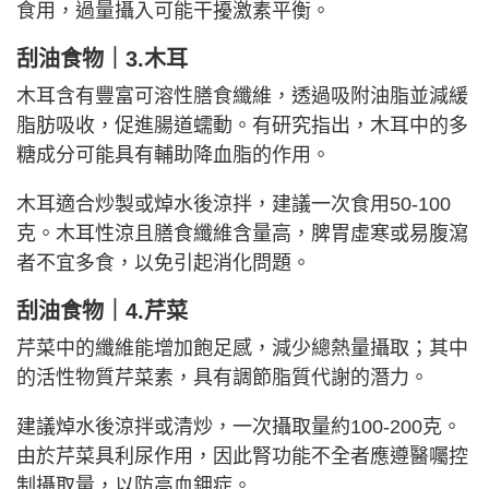
食用，過量攝入可能干擾激素平衡。
刮油食物｜3.木耳
木耳含有豐富可溶性膳食纖維，透過吸附油脂並減緩
脂肪吸收，促進腸道蠕動。有研究指出，木耳中的多
糖成分可能具有輔助降血脂的作用。
木耳適合炒製或焯水後涼拌，建議一次食用50-100
克。木耳性涼且膳食纖維含量高，脾胃虛寒或易腹瀉
者不宜多食，以免引起消化問題。
刮油食物｜4.芹菜
芹菜中的纖維能增加飽足感，減少總熱量攝取；其中
的活性物質芹菜素，具有調節脂質代謝的潛力。
建議焯水後涼拌或清炒，一次攝取量約100-200克。
由於芹菜具利尿作用，因此腎功能不全者應遵醫囑控
制攝取量，以防高血鉀症。