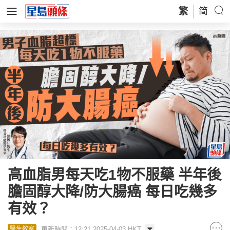
繁
简
高血脂男每天吃1物不服藥 半年後
膽固醇大降/防大腸癌 每日吃幾多
有效？
更新時間：12:21 2025-04-03 HKT
醫生教室