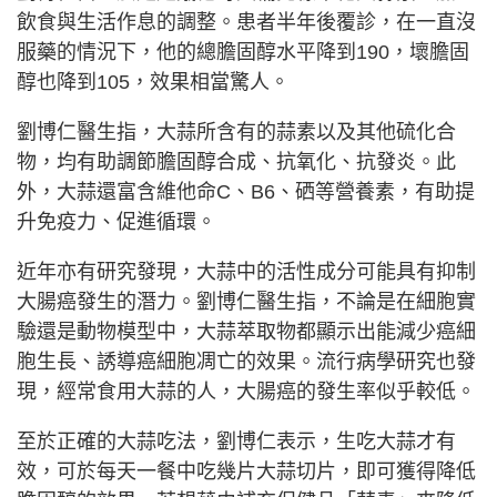
飲食與生活作息的調整。患者半年後覆診，在一直沒
服藥的情況下，他的總膽固醇水平降到190，壞膽固
醇也降到105，效果相當驚人。
劉博仁醫生指，大蒜所含有的蒜素以及其他硫化合
物，均有助調節膽固醇合成、抗氧化、抗發炎。此
外，大蒜還富含維他命C、B6、硒等營養素，有助提
升免疫力、促進循環。
近年亦有研究發現，大蒜中的活性成分可能具有抑制
大腸癌發生的潛力。劉博仁醫生指，不論是在細胞實
驗還是動物模型中，大蒜萃取物都顯示出能減少癌細
胞生長、誘導癌細胞凋亡的效果。流行病學研究也發
現，經常食用大蒜的人，大腸癌的發生率似乎較低。
至於正確的大蒜吃法，劉博仁表示，生吃大蒜才有
效，可於每天一餐中吃幾片大蒜切片，即可獲得降低