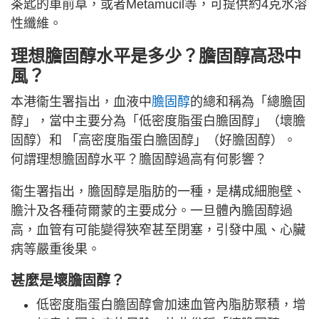
茶匙的車前草，或者Metamucil等，可提供約4克水溶
性纖維。
理想膽固醇水平是多少？膽固醇高恐中
風？
本港衞生署指出，血液中
膽固醇
的總和稱為「總膽固
醇」，當中主要分為「低密度脂蛋白膽固醇」（壞膽
固醇）和 「高密度脂蛋白膽固醇」（好膽固醇）。
何謂理想膽固醇水平？膽固醇過高有何影響？
衞生署指出，膽固醇是脂肪的一種，是構成細胞壁、
膽汁及各種荷爾蒙的主要成分。一旦體內膽固醇過
高，血管有可能變得狹窄甚至閉塞，引發中風、心臟
病等嚴重後果。
甚麼是壞膽固醇？
低密度脂蛋白膽固醇會加速血管內脂肪聚積，增