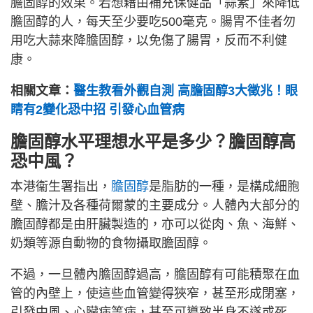
膽固醇的效果。若想藉由補充保健品「蒜素」來降低
膽固醇的人，每天至少要吃500毫克。腸胃不佳者勿
用吃大蒜來降膽固醇，以免傷了腸胃，反而不利健
康。
相關文章：
醫生教看外觀自測 高膽固醇3大徵兆！眼
睛有2變化恐中招 引發心血管病
膽固醇水平理想水平是多少？膽固醇高
恐中風？
本港衞生署指出，
膽固醇
是脂肪的一種，是構成細胞
壁、膽汁及各種荷爾蒙的主要成分。人體內大部分的
膽固醇都是由肝臟製造的，亦可以從肉、魚、海鮮、
奶類等源自動物的食物攝取膽固醇。
不過，一旦體內膽固醇過高，膽固醇有可能積聚在血
管的內壁上，使這些血管變得狹窄，甚至形成閉塞，
引發中風、心臟病等病，甚至可導致半身不遂或死