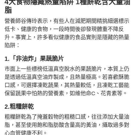
4大食物隱藏熱量陷阱 1種餅乾含大量油
脂
營養師谷傳玲表示，有些人在減肥期間精挑細選標示
低卡、健康的食物，一段時間後卻發現體重不降反
升。事實上，許多看似健康的食品實則是隱藏的熱量
陷阱：
1.「非油炸」果蔬脆片
市面上一些標榜低溫真空脫水的果蔬脆片，本質上仍
是透過低溫真空油炸製成，且熱量極高。若喜歡酥脆
口感，可選擇凍乾蔬果，其熱量較低，且凍乾工藝能
保留蔬果中怕熱的營養素，如維他命C、花青素等。
2.粗糧餅乾
粗糧餅乾為了掩蓋穀物的粗糙口感，往往添加大量油
脂，甚至使用飽和脂肪酸含量高的黃油，攝取過多對
心血管健康不利。