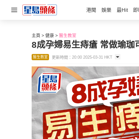
港聞
娛樂
最Hit
即
主頁
健康
醫生教室
8成孕婦易生痔瘡 常做瑜珈
更新時間：20:00 2025-03-31 HKT
醫生教室