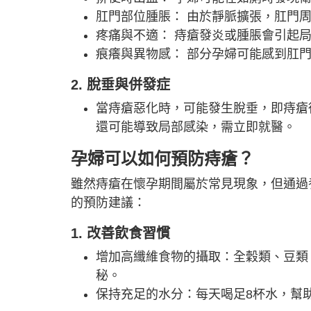
肛門部位腫脹： 由於靜脈擴張，肛門
疼痛與不適： 痔瘡發炎或腫脹會引起
痕癢與異物感： 部分孕婦可能感到肛
2. 脫垂與併發症
當痔瘡惡化時，可能發生脫垂，即痔瘡
還可能導致局部感染，需立即就醫。
孕婦可以如何預防痔瘡？
雖然痔瘡在懷孕期間屬於常見現象，但通過
的預防建議：
1. 改善飲食習慣
增加高纖維食物的攝取：全穀類、豆類
秘。
保持充足的水分：每天喝足8杯水，幫