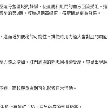
壓迫骨盆區域的靜脈，使直腸和肛門的血液回流受阻。這
懷孕的第3期，腹壓達到高峰值，痔瘡問題更為普遍。
，進而增加便秘的可能性。排便時用力過大會對肛門周圍
壓力隨之增加。肛門周圍的靜脈因持續受壓，容易出現腫
不適，而較嚴重者則可能影響日常活動。
衛生紙上有鮮紅血跡，這是內痔的常見徵兆。