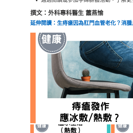
通過閱讀或參加孕婦群體活動，了解更
撰文：外科專科醫生 蕭燕愉
延伸閱讀：生痔瘡因為肛門血管老化？消腫