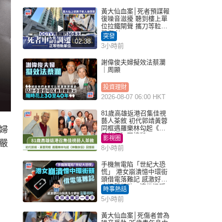
黃大仙血案│死者預謀報
復噪音滋擾 聽到樓上單
位拉鐵閘聲 攜刀等𨋢伏
擊傷者
突發
02:38
3小時前
謝偉俊夫婦擬效法蔡瀾
｜周顯
投資理財
2026-08-07 06:00 HKT
81歲高雄返港召集佳視
藝人茶敘 初代郭靖黃蓉
同框遇羅樂林勾起《神
婦
鵰俠侶》回憶殺
影視圈
嚴
8小時前
手機無電陷「世紀大恐
慌」 港女崩潰憶中環街
頭借電落難記 感激好心
人溫馨相助：這份溫暖
時事熱話
記一輩子｜Juicy叮
5小時前
黃大仙血案│死傷者曾為