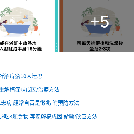
+5
拆解痔瘡10大迷思
生解構症狀成因/治療方法
已患病 經常自責是徵兆 附預防方法
少吃3類食物 專家解構成因/診斷/改善方法