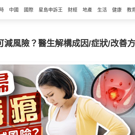
時
中國
國際
星島申訴王
財經
地產
生活
健康
教
可減風險？醫生解構成因/症狀/改善