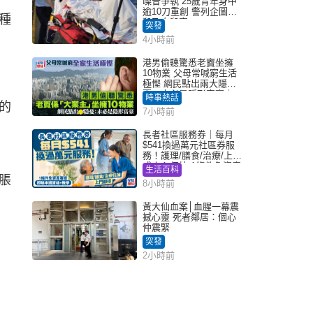
噪音爭執 25歲青年身中
逾10刀重創 警列企圖謀
種
殺及自殺案
突發
4小時前
港男偷聽驚悉老竇坐擁
10物業 父母常喊窮生活
極慳 網民點出兩大隱
憂：未必是隱形富豪｜
時事熱話
Juicy叮
的
7小時前
長者社區服務券｜每月
$541換過萬元社區券服
務！護理/膳食/治療/上門
或中心任揀 1條件免資產
生活百科
審查（附申請資格及教
脹
8小時前
學）
黃大仙血案│血腥一幕震
撼心靈 死者鄰居：個心
仲震緊
突發
2小時前