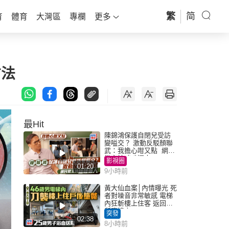
繁
简
育
體育
大灣區
專欄
更多
方法
最Hit
陳錦鴻保護自閉兒受訪
變嗌交？ 激動反駁顏聯
武：我擔心咁又點 網民
批主持咄咄逼人
影視圈
01:20
9小時前
黃大仙血案│內情曝光 死
者對噪音非常敏感 電梯
內狂斬樓上住客 返回住
所墮樓亡
突發
02:38
8小時前