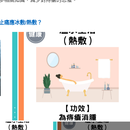
多相關知識，減少對痔瘡的恐懼。
止痛應冰敷/熱敷？