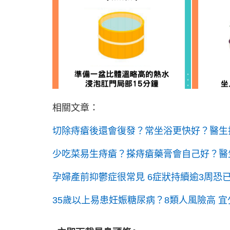
相關文章：
切除痔瘡後還會復發？常坐浴更快好？醫生
少吃菜易生痔瘡？搽痔瘡藥膏會自己好？醫
孕婦產前抑鬱症很常見 6症狀持續逾3周恐
35歲以上易患妊娠糖尿病？8類人風險高 宜