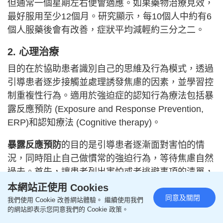
但通常一個星期左右便會適應。如果藥物治療見效，
最好服用至少12個月。研究顯示，每10個人中約有6
個人服藥後會有改善，症狀平均減輕約三分之二。
2. 心理治療
目的在於協助患者識別自己的思維及行為模式，透過
引導患者逐步接觸並處理誘發焦慮的因素，並學習控
制重複性行為。適用於強迫症的認知行為療法包括暴
露反應預防 (Exposure and Response Prevention,
ERP)和認知療法 (Cognitive therapy)。
暴露反應預防
的目的是引導患者逐漸面對害怕的情
況，同時阻止自己做慣常的強迫行為，等待焦慮自然
過去。首先，讓患者列出害怕或者逃避事項的清單，
由最不害怕的事情開始，每次克服一項，完全克服
本網站正使用 Cookies
同意及關閉
後，再處理下一項。可以按自己舒服的速度進行，並
我們使用 Cookie 改善網站體驗。 繼續使用我們
的網站即表示您同意我們的 Cookie 政策。
與治療師一起練習，經常練習會更容易面對。