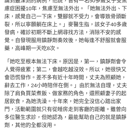
論到最深刻的病例，他說，曾有一名50多歲女子受焦
慮症困擾10年，焦慮至無法外出。「她無法外出、下
床，感覺自己一下床，雙腳就不受力，會導致骨頭斷
裂，所以寧願躺在床上。」麥醫生指，該女子40多歲
發病，確診初期不斷上網尋找方法，消除不安的感
覺。自發現服用鎮靜劑奏效後，她每逢不舒服就會服
藥，高峰期一天吃8次。
「她吃至根本無法下床。原因是，第一，鎮靜劑會令
人覺得疲累；第二，會越吃越沒效。所以，她很快又
會恐慌發作。差不多有近十年時間，丈夫為照顧她，
辭去工作，24小時陪伴在側。」由於無法自理，丈夫
除了肩負買菜煮飯、做家務的角色，還照顧妻子的起
居飲食，為她洗澡。十年來，她完全沒信心踏出家
門，活動範圍就只有從睡房走到客廳的距離。雖曾向
多位醫生求診，但她認為，最能幫助自己的就是鎮靜
劑，其他的全都沒用。