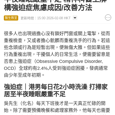
構強迫症焦慮成因/改善方法
更新時間：15:00 2026-02-08 HKT
醫生教室
很多人也出現過擔心沒有鎖好門窗或關上電掣，從而
重複檢查，又或者擔心骯髒而重複洗手的行為。若這
些念頭或行為是短暫出現，便無傷大雅。但如果這些
行為重複出現，干擾個人的日常生活，便需要留意是
否患上強迫症（Obsessive Compulsive Disorder,
OCD）全球約有2.4%人受到強迫症困擾，發病通常
由少年至成年初期。
強迫症｜港男每日花2小時洗澡 打掃家
居至半夜睡眠嚴重不足
吳先生（化名）每天下班後才是一天真正忙碌的開
始。除了需要預備晚餐和處理家務外，他每天也需要