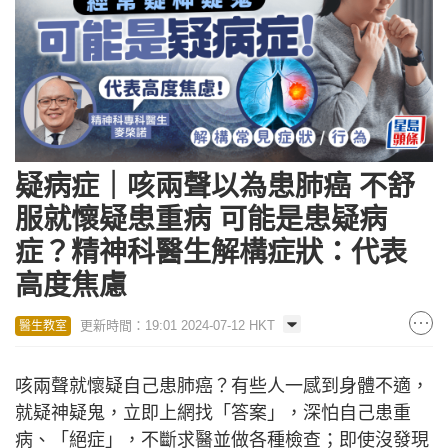
疑病症｜咳兩聲以為患肺癌 不舒
服就懷疑患重病 可能是患疑病
症？精神科醫生解構症狀：代表
高度焦慮
更新時間：19:01 2024-07-12 HKT
醫生教室
咳兩聲就懷疑自己患肺癌？有些人一感到身體不適，
就疑神疑鬼，立即上網找「答案」，深怕自己患重
病、「絕症」，不斷求醫並做各種檢查；即使沒發現