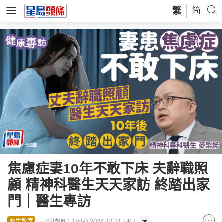
繁
简
焦慮症妻10年不敢下床 夫辭職照
顧 精神科醫生天天家訪 終踏出家
門｜醫生專訪
更新時間：19:50 2024-10-31 HKT
醫生教室