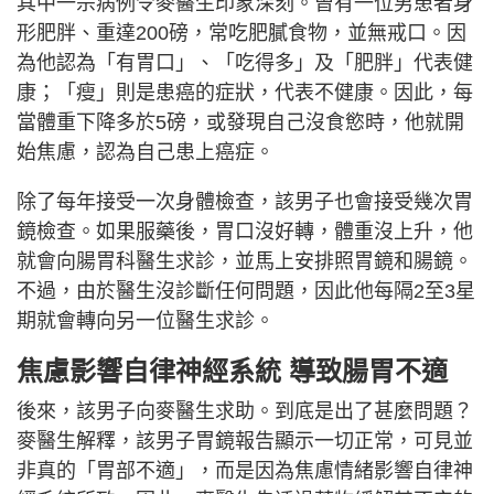
其中一宗病例令麥醫生印象深刻。曾有一位男患者身
形肥胖、重達200磅，常吃肥膩食物，並無戒口。因
為他認為「有胃口」、「吃得多」及「肥胖」代表健
康；「瘦」則是患癌的症狀，代表不健康。因此，每
當體重下降多於5磅，或發現自己沒食慾時，他就開
始焦慮，認為自己患上癌症。
除了每年接受一次身體檢查，該男子也會接受幾次胃
鏡檢查。如果服藥後，胃口沒好轉，體重沒上升，他
就會向腸胃科醫生求診，並馬上安排照胃鏡和腸鏡。
不過，由於醫生沒診斷任何問題，因此他每隔2至3星
期就會轉向另一位醫生求診。
焦慮
影響自律神經系統
導致腸胃不適
後來，該男子向麥醫生求助。到底是出了甚麼問題？
麥醫生解釋，該男子胃鏡報告顯示一切正常，可見並
非真的「胃部不適」，而是因為焦慮情緒影響自律神