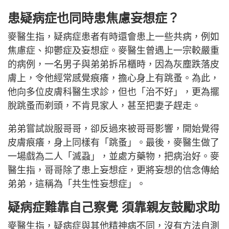
患疑病症也同時患焦慮妄想症？
麥醫生指，疑病症患者有時還會患上一些共病，例如
焦慮症、抑鬱症及妄想症。麥醫生曾遇上一宗較嚴重
的病例，一名男子與弟弟拆吊櫃時，因為灰塵跌落皮
膚上，令他經常感覺痕癢，擔心身上有跳蚤。為此，
他向多位皮膚科醫生求診，但也「治不好」，更為擺
脫跳蚤而剃頭，不肯見家人，甚至把妻子趕走。
弟弟嘗試說服哥哥，卻反過來被哥哥影響，開始覺得
皮膚痕癢，身上同樣有「跳蚤」。最後，麥醫生做了
一場戲為二人「滅蝨」，並處方藥物，把病治好。麥
醫生指，哥哥除了患上妄想症，更將妄想的信念傳給
弟弟，這稱為「共生性妄想症」。
疑病症難靠自己察覺 須靠親友鼓勵求助
麥醫生指，疑病症與其他精神病不同，沒有方法自測