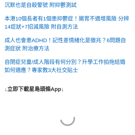
沉默也是自殺警號 附抑鬱測試
本港10個長者有1個患抑鬱症！腸胃不適增風險 分辨
14症狀+7招減風險 附自測方法
成人也會患ADHD！記性差情緒化是徵兆？6問題自
測症狀 附治療方法
自閉症兒童/成人階段有何分別？升學工作拍拖結婚
如何適應？專家教3大社交貼士
↓立即下載星島頭條App↓