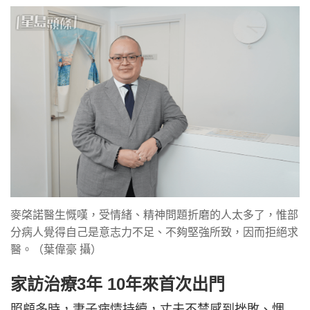
麥棨諾醫生慨嘆，受情緒、精神問題折磨的人太多了，惟部
分病人覺得自己是意志力不足、不夠堅強所致，因而拒絕求
醫。（葉偉豪 攝）
家訪治療3年 10年來首次出門
照顧多時，妻子病情持續，丈夫不禁感到挫敗、惆