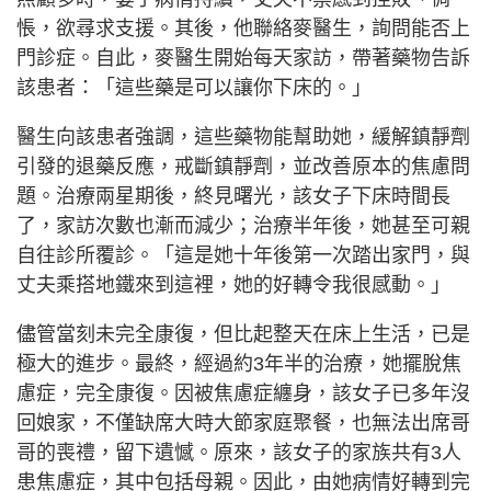
悵，欲尋求支援。其後，他聯絡麥醫生，詢問能否上
門診症。自此，麥醫生開始每天家訪，帶著藥物告訴
該患者：「這些藥是可以讓你下床的。」
醫生向該患者強調，這些藥物能幫助她，緩解鎮靜劑
引發的退藥反應，戒斷鎮靜劑，並改善原本的焦慮問
題。治療兩星期後，終見曙光，該女子下床時間長
了，家訪次數也漸而減少；治療半年後，她甚至可親
自往診所覆診。「這是她十年後第一次踏出家門，與
丈夫乘搭地鐵來到這裡，她的好轉令我很感動。」
儘管當刻未完全康復，但比起整天在床上生活，已是
極大的進步。最終，經過約3年半的治療，她擺脫焦
慮症，完全康復。因被焦慮症纏身，該女子已多年沒
回娘家，不僅缺席大時大節家庭聚餐，也無法出席哥
哥的喪禮，留下遺憾。原來，該女子的家族共有3人
患焦慮症，其中包括母親。因此，由她病情好轉到完