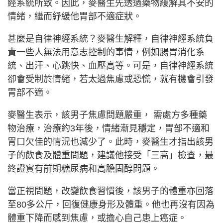
經系統所致。因此，麥醫生先透過藥物緩解其不安的
情緒，繼而紓緩他胃部不適症狀。
甚麼是自律神經系統？麥醫生解釋，自律神經系統負
責一些人無法用意志控制的事情，例如腸胃消化系
統、出汗、心跳快、血壓高等。可是，自律神經系統
卻會受制於情緒，若太過焦慮或恐慌，就有機會引發
胃部不適。
麥醫生表示，該男子焦慮問題嚴重， 需處方多種藥
物治療，治療約3年後，情緒漸見穩定，胃部不適和
胃口欠佳的情況也減少了。此時，麥醫生才指出該男
子的飲食及體重問題，建議他接受「三高」檢查，最
終證實有前期糖尿病和高膽固醇問題。
當正視問題，改變飲食習慣後，該男子的體重亦回落
至80多公斤，回復健康身形及體重。他也再沒有因為
體重下降而感到焦慮，或擔心自己患上癌症。