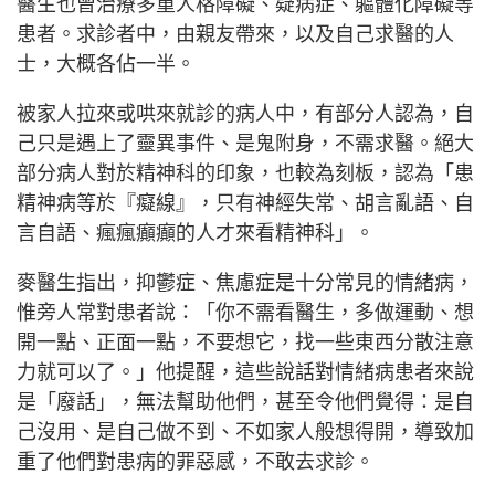
醫生也曾治療多重人格障礙、疑病症、軀體化障礙等
患者。求診者中，由親友帶來，以及自己求醫的人
士，大概各佔一半。
被家人拉來或哄來就診的病人中，有部分人認為，自
己只是遇上了靈異事件、是鬼附身，不需求醫。絕大
部分病人對於精神科的印象，也較為刻板，認為「患
精神病等於『癡線』，只有神經失常、胡言亂語、自
言自語、瘋瘋癲癲的人才來看精神科」。
麥醫生指出，抑鬱症、焦慮症是十分常見的情緒病，
惟旁人常對患者說：「你不需看醫生，多做運動、想
開一點、正面一點，不要想它，找一些東西分散注意
力就可以了。」他提醒，這些說話對情緒病患者來說
是「廢話」，無法幫助他們，甚至令他們覺得：是自
己沒用、是自己做不到、不如家人般想得開，導致加
重了他們對患病的罪惡感，不敢去求診。