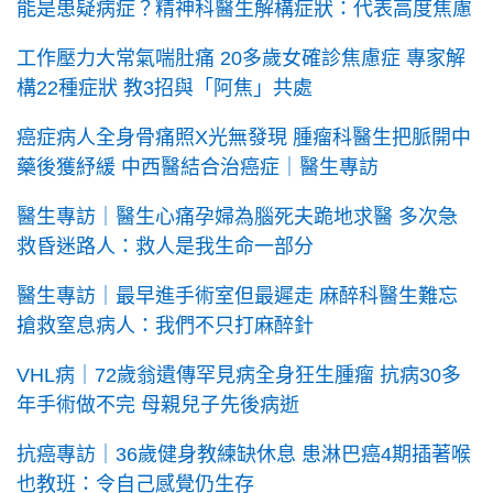
能是患疑病症？精神科醫生解構症狀：代表高度焦慮
工作壓力大常氣喘肚痛 20多歲女確診焦慮症 專家解
構22種症狀 教3招與「阿焦」共處
癌症病人全身骨痛照X光無發現 腫瘤科醫生把脈開中
藥後獲紓緩 中西醫結合治癌症｜醫生專訪
醫生專訪｜醫生心痛孕婦為腦死夫跪地求醫 多次急
救昏迷路人：救人是我生命一部分
醫生專訪｜最早進手術室但最遲走 麻醉科醫生難忘
搶救窒息病人：我們不只打麻醉針
VHL病｜72歲翁遺傳罕見病全身狂生腫瘤 抗病30多
年手術做不完 母親兒子先後病逝
抗癌專訪｜36歲健身教練缺休息 患淋巴癌4期插著喉
也教班：令自己感覺仍生存