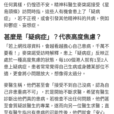
任何異樣，仍惶恐不安。精神科醫生麥棨諾接受《星
島頭條》訪問時指，這些人有機會患上了「疑病
症」，若不正視，或會引發其他精神科的共病，例如
抑鬱症、妄想症。
甚麼是「疑病症」？代表高度焦慮？
「若上網找尋資料，會越看越擔心自己患病，千萬不
要看！」麥棨諾受訪時解釋，患上「疑病症」反映正
處於一種高度焦慮的狀態，每100個港人就有1至2人
患上疑病症。患者常常覺得自己生病或身體某部位不
適，更會將小問題放大，想像得太過分。
麥醫生稱，他們甚至會「接受不到自己沒病，認為自
己非患重病不可」，於是開始不斷求醫，希望有醫生
診斷出他們真的患病。若檢查不出任何問題，他們甚
至會質疑該醫生的專業，遂而向另一位醫生求醫；直
至有醫生指出有患病的可能性後，他們就會「安心