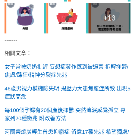
+13
-------
相關文章：
女子常被奶奶批評 妄想症發作感到被逼害 拆解抑鬱/
焦慮/躁狂/精神分裂症先兆
46歲男視力模糊險失明 揭壓力大患焦慮症所致 出現5
症狀高危
每100個孕婦有20個產後抑鬱 突然流淚感覺孤立 專
家列20種徵兆 附改善方法
河國榮燒炭輕生曾患抑鬱症 留意17種先兆 希望獨處/