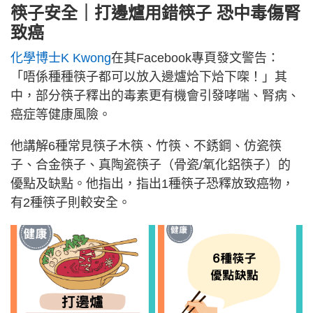
筷子安全｜
打邊爐用錯筷子 恐中毒傷腎
致癌
化學博士K Kwong
在其Facebook專頁發文警告：
「唔係種種筷子都可以放入邊爐烚下烚下㗎！」其
中，部分筷子釋出的毒素更有機會引發哮喘、腎病、
癌症等健康風險。
他講解6種常見筷子木筷、竹筷、不銹鋼、仿瓷筷
子、合金筷子、真陶瓷筷子（骨瓷/氧化鋁筷子）的
優點及缺點。他指出，指出1種筷子恐釋放致癌物，
有2種筷子則較安全。