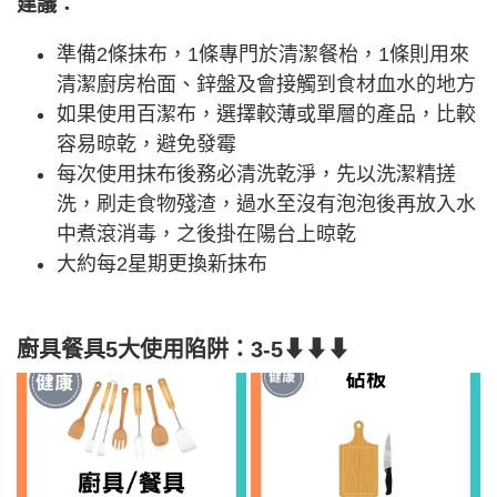
建議：
準備2條抹布，1條專門於清潔餐枱，1條則用來
清潔廚房枱面、鋅盤及會接觸到食材血水的地方
如果使用百潔布，選擇較薄或單層的產品，比較
容易晾乾，避免發霉
每次使用抹布後務必清洗乾淨，先以洗潔精搓
洗，刷走食物殘渣，過水至沒有泡泡後再放入水
中煮滾消毒，之後掛在陽台上晾乾
大約每2星期更換新抹布
廚具餐具5大使用陷阱：3-5
⬇⬇⬇