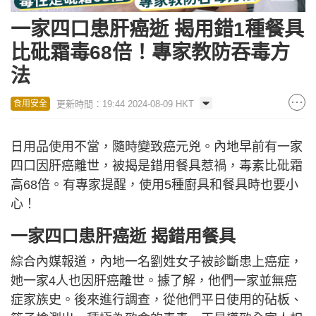
一家四口患肝癌逝 揭用錯1種餐具
比砒霜毒68倍！專家教防吞毒方
法
更新時間：19:44 2024-08-09 HKT
食用安全
日用品使用不當，隨時變致癌元兇。內地早前有一家
四口因肝癌離世，被揭是錯用餐具惹禍，毒素比砒霜
高68倍。有專家提醒，使用5種廚具和餐具時也要小
心！
一家四口患肝癌逝 揭錯用餐具
綜合內媒報道，內地一名劉姓女子被診斷患上癌症，
她一家4人也因肝癌離世。據了解，他們一家並無癌
症家族史。後來進行調查，從他們平日使用的砧板、