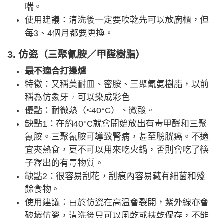
喘。
使用建議：清洗後一定要吹乾先可以放廚櫃，但
每3、4個月都要更換。
3. 仿瓷（三聚氰胺／甲醛樹脂）
最不適合打邊爐
特徵：又稱美耐皿、密胺、三聚氰氨樹脂，以前
稱為仿象牙，可以染成彩色
優點：耐微熱（<40°C）、微酸。
缺點1：在約40°C就會開始放出有毒甲醛和三聚
氰胺。三聚氰胺可導致腎病，甚至膀胱癌。不適
宜夾熱食，更不可以用來吃火鍋，否則會吃了筷
子釋出的有毒物質。
缺點2：很容易刮花，刮痕內容易藏有細菌和殘
餘食物。
使用建議：由於仿瓷在高温會裂開，紫外線亦會
破壞仿瓷，清洗後只可以風乾或抹乾保存，不能