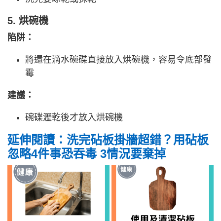
5. 烘碗機
陷阱：
將還在滴水碗碟直接放入烘碗機，容易令底部發
霉
建議：
碗碟瀝乾後才放入烘碗機
延伸閱讀：洗完砧板掛牆超錯？用砧板
忽略4件事恐吞毒 3情況要棄掉