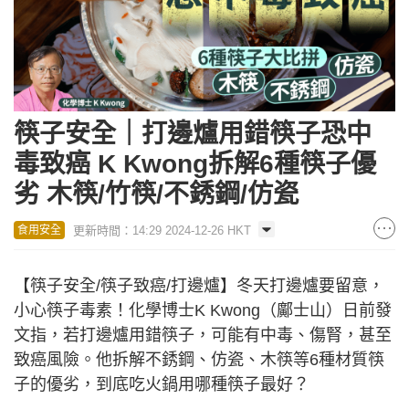
筷子安全｜打邊爐用錯筷子恐中
毒致癌 K Kwong拆解6種筷子優
劣 木筷/竹筷/不銹鋼/仿瓷
更新時間：14:29 2024-12-26 HKT
食用安全
【筷子安全/筷子致癌/打邊爐】冬天打邊爐要留意，
小心筷子毒素！化學博士K Kwong（鄺士山）日前發
文指，若打邊爐用錯筷子，可能有中毒、傷腎，甚至
致癌風險。他拆解不銹鋼、仿瓷、木筷等6種材質筷
子的優劣，到底吃火鍋用哪種筷子最好？