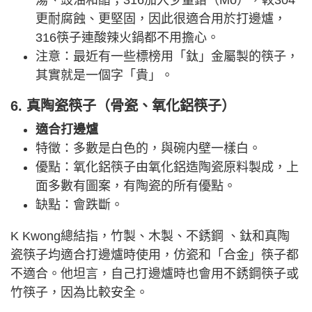
湯、豉油和醋；316加入少量鉬（Mo），較304
更耐腐蝕、更堅固，因此很適合用於打邊爐，
316筷子連酸辣火鍋都不用擔心。
注意：最近有一些標榜用「鈦」金屬製的筷子，
其實就是一個字「貴」。
6. 真陶瓷筷子（骨瓷、氧化鋁筷子）
適合打邊爐
特徵：多數是白色的，與碗内壁一樣白。
優點：氧化鋁筷子由氧化鋁造陶瓷原料製成，上
面多數有圖案，有陶瓷的所有優點。
缺點：會跌斷。
K Kwong總結指，竹製、木製、不銹鋼 、鈦和真陶
瓷筷子均適合打邊爐時使用，仿瓷和「合金」筷子都
不適合。他坦言，自己打邊爐時也會用不銹鋼筷子或
竹筷子，因為比較安全。