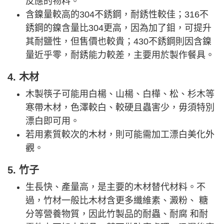
反應的物料。
含鎳量較高的304不銹鋼，耐銹性較佳；316不
銹鋼的鎳含量比304更高，因為加了鉬，可提升
其耐鹽性，但售價也較貴；430不銹鋼則因含鎳
量近乎零，耐銹能力較差，主要用於製作餐具。
4. 木材
木製筷子可能用白楊、山楊、白樺、松、杉木等
寒帶木材，色澤較白、較硬且蟲害少，毋須特別
漂白即可用。
若用素質較次的木材，則可能需加工漂白美化外
觀。
5. 竹子
生長快、產量高，是主要的木材替代材料。不
過，竹材一般比木材含更多纖維素、澱粉、 糖
分等營養物質，因此竹製品的耐蟲、耐腐 和耐