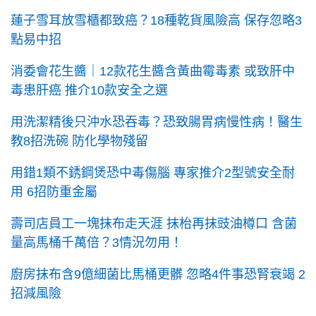
蓮子雪耳放雪櫃都致癌？18種乾貨風險高 保存忽略3
點易中招
消委會花生醬｜12款花生醬含黃曲霉毒素 或致肝中
毒患肝癌 推介10款安全之選
用洗潔精後只沖水恐吞毒？恐致腸胃病慢性病！醫生
教8招洗碗 防化學物殘留
用錯1類不銹鋼煲恐中毒傷腦 專家推介2型號安全耐
用 6招防重金屬
壽司店員工一塊抹布走天涯 抹枱再抹豉油樽口 含菌
量高馬桶千萬倍？3情況勿用！
廚房抹布含9億細菌比馬桶更髒 忽略4件事恐腎衰竭 2
招減風險