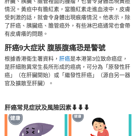
肝臟、胰臟、膽管裡面的腫瘤，也會令身體出現黃疸
情況。黃疸中有膽紅素，當膽紅素走進血液中，皮膚
受刺激的話，就會令身體出現痕癢情況。他表示，除
了肝癌、胰臟癌、膽管癌外，有些淋巴癌通常也會帶
有皮膚癢的問題。
肝癌9大症狀 腹脹腹痛恐是警號
根據香港衞生署資料，
肝癌
是本港第3位致命癌症，
是肝細胞異常生長所形成的癌病，可分為「原發性肝
癌」（在肝臟開始）或「繼發性肝癌」（源自另一器
官及擴散至肝臟）。
肝癌常見症狀及風險因素⬇⬇⬇