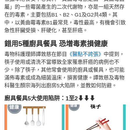
屬」的一些霉菌產生的二次代謝物，亦是一組天然存
在的毒素，主要包括B1、B2、G1及G2共4類。其
中，以黃曲霉毒素B1最常見，毒性最高，有機會引致
急性肝臟受損、肝硬化，甚至肝癌。
錯用5種廚具餐具 恐增毒素損健康
毒物科護理師譚敦慈在節目
《醫點不誇張》
中提到，
筷子使用或清洗不當導致全家罹患肝癌的病例也不
少。除了筷子，其他常會使用的廚具或餐具，也可能
滿佈毒素或成為細菌溫床，損害健康。譚敦慈及毒物
科醫生顏宗海列出廚房5大陷阱，並教如何防避。
廚具餐具5大使用陷阱：1至2
⬇⬇⬇