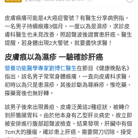
皮膚痕癢可能是4大癌症警號？有醫生分享病例指，
一名男子持續痕癢3個月，一度以為是濕疹，求診皮
膚科醫生也未見改善，照超聲波後證實患肝癌。醫生
提醒，若身體出現2大警號，就要盡快求醫！
皮膚痕以為濕疹 一驗確診肝癌
營養功能醫學專家劉博仁醫生
在節目《健康晚點名》
指出，該名男子常常身體痕癢，一直向皮膚科求醫，
初時以為只是患濕疹，其後診斷為蕁麻疹，惟吃藥、
搽藥膏後也無好轉。
該男子後來出現黃疸、皮膚泛黃這2種症狀，被轉介
到肝膽腸胃科。由於他本身有乙型肝炎病史，故立即
被安排進行腹部超聲波檢查，結果發現，肝臟中有個
7cm大的腫瘤，確診患上肝癌，需要開刀切除。接受