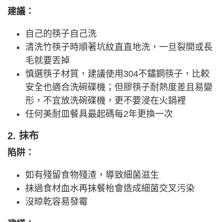
建議：
自己的筷子自己洗
清洗竹筷子時順著坑紋直直地洗，一旦裂開或長
毛就要丟掉
慎選筷子材質，建議使用304不鏽鋼筷子，比較
安全也適合洗碗碟機；但膠筷子耐熱度差且易變
形，不宜放洗碗碟機，更不要浸在火鍋裡
任何美耐皿餐具最起碼每2年更換一次
2. 抹布
陷阱：
如有殘留食物殘渣，導致細菌滋生
抹過食材血水再抹餐枱會造成細菌交叉污染
沒晾乾容易發霉