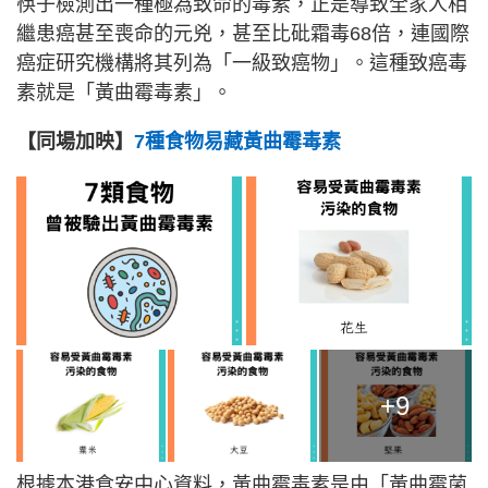
筷子檢測出一種極為致命的毒素，正是導致全家人相
繼患癌甚至喪命的元兇，甚至比砒霜毒68倍，連國際
癌症研究機構將其列為「一級致癌物」。這種致癌毒
素就是「黃曲霉毒素」。
【同場加映】
7種食物易藏黃曲霉毒素
+9
根據本港食安中心資料，黃曲霉毒素是由「黃曲霉菌