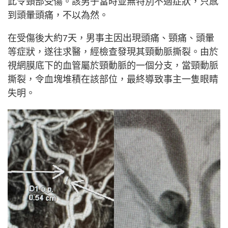
此令頸部受傷。該男子當時並無特別不適症狀，只感
到頭暈頭痛，不以為然。
在受傷後大約7天，男事主因出現頭痛、頸痛、頭暈
等症狀，遂往求醫，經檢查發現其頸動脈撕裂。由於
視網膜底下的血管屬於頸動脈的一個分支，當頸動脈
撕裂，令血塊堆積在該部位，最終導致事主一隻眼睛
失明。