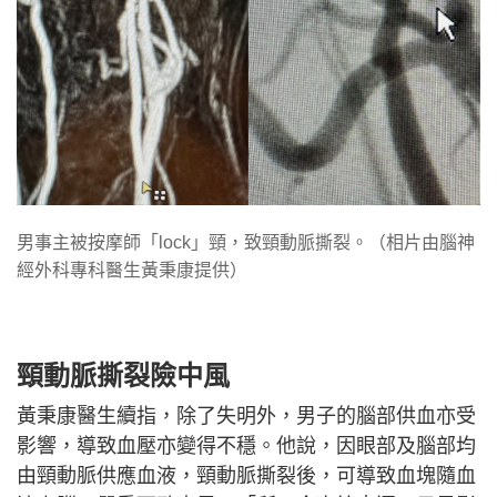
男事主被按摩師「lock」頸，致頸動脈撕裂。（相片由腦神
經外科專科醫生黃秉康提供）
頸動脈撕裂險中風
黃秉康醫生續指，除了失明外，男子的腦部供血亦受
影響，導致血壓亦變得不穩。他說，因眼部及腦部均
由頸動脈供應血液，頸動脈撕裂後，可導致血塊隨血