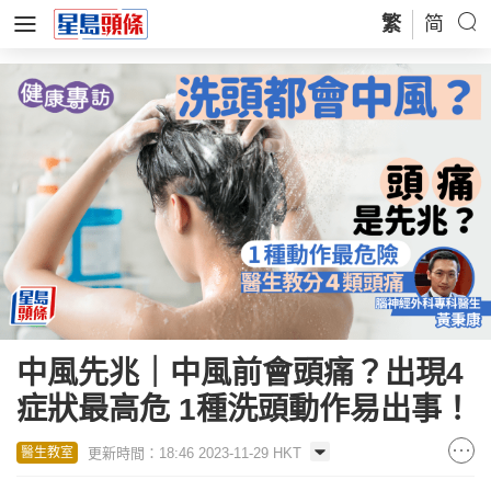
繁
简
中風先兆｜中風前會頭痛？出現4
症狀最高危 1種洗頭動作易出事！
更新時間：18:46 2023-11-29 HKT
醫生教室