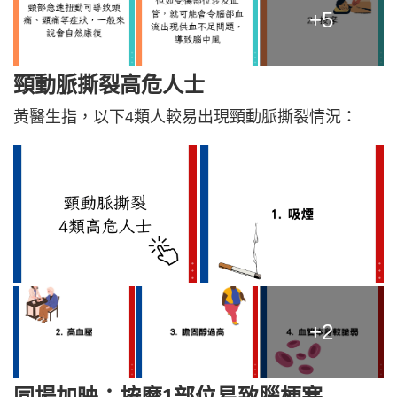
+5
頸動脈撕裂
高危人士
黃醫生指，以下4類人較易出現頸動脈撕裂情況：
+2
同場加映：按摩1部位易致腦梗塞