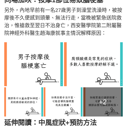
另外，內地早前有一名27歲男子到澡堂洗澡時，被按
摩後不久便感到頭暈、無法行走，當晚被緊急送院救
治，惟搶救至翌日不治身亡，西安醫學院第二附屬醫
院神經外科醫生趙海康就事主情況解釋原因：
+2
延伸閱讀：中風症狀+預防方法