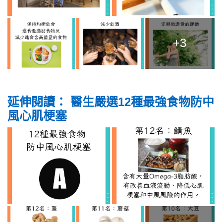
+3
延伸閱讀：
醫生嚴選12種最強食物防中
風心肌梗塞