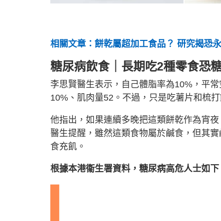
相關文章：餅乾屬超加工食品？ 研究揭恐
糖尿病飲食｜長期吃2種零食恐糖
李思賢醫生表示，自己體脂率為10%，平常空
10%、肌肉量52。不過，只是吃薯片和梳
他指出，如果連續多晚把這類餅乾作為宵夜
醫生提醒，雖然這類食物屬於鹹食，但其實
食充飢。
根據本港
衞生署資料，糖尿病高危人士如下