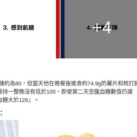
+4
約為80，但當天他在晚餐後進食約74.9g的薯片和梳打
維持一整晚沒有低於100，即使第二天空腹血糖數值仍達
糖大於126」。
：