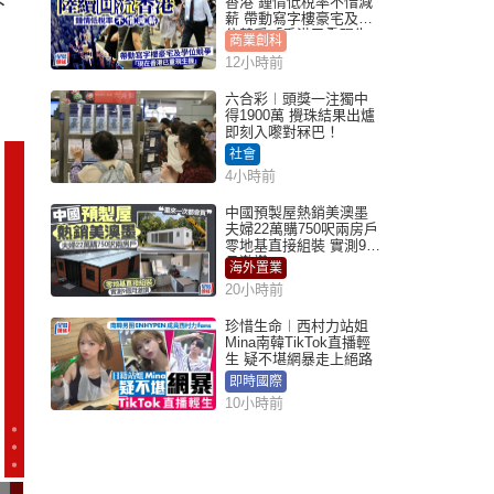
下
香港 鍾情低稅率不惜減
薪 帶動寫字樓豪宅及學
位競爭「香港已重現生
商業創科
機」
12小時前
六合彩︱頭獎一注獨中
得1900萬 攪珠結果出爐
即刻入嚟對冧巴！
社會
4小時前
中國預製屋熱銷美澳墨
夫婦22萬購750呎兩房戶
零地基直接組裝 實測9個
月激讚
海外置業
20小時前
珍惜生命︱西村力站姐
Mina南韓TikTok直播輕
生 疑不堪網暴走上絕路
即時國際
10小時前