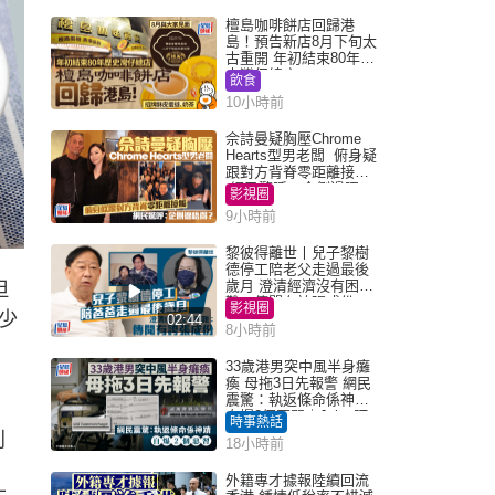
檀島咖啡餅店回歸港
島！預告新店8月下旬太
古重開 年初結束80年歷
史灣仔總店
飲食
10小時前
佘詩曼疑胸壓Chrome
Hearts型男老闆 俯身疑
跟對方背脊零距離接觸
網民驚呼：企側邊唔
影視圈
得？
9小時前
黎彼得離世丨兒子黎樹
德停工陪老父走過最後
歲月 澄清經濟沒有困
但
難：傳聞有誇張成份
影視圈
少
02:44
8小時前
33歲港男突中風半身癱
瘓 母拖3日先報警 網民
震驚：執返條命係神蹟
自爆2個惡習｜Juicy叮
時事熱話
列
18小時前
外籍專才據報陸續回流