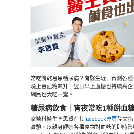
常吃餅乾易患糖尿病？有醫生近日實測各種
晚上會血糖飆升，翌日早上血糖也持續高企
網民也大吃一驚。
糖尿病飲食｜宵夜常吃1種餅血糖
家醫科醫生李思賢在其
facebook專頁
發文指
實驗，以親身觀察各種食物對血糖的即時影響。他曾