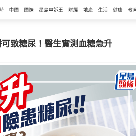
時
中國
國際
星島申訴王
財經
地產
生活
健康
教
餅可致糖尿！醫生實測血糖急升