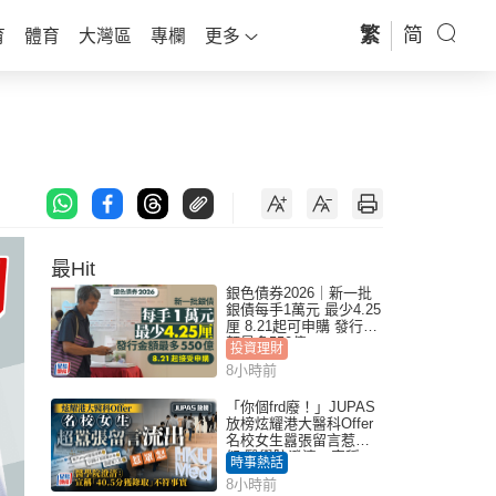
繁
简
育
體育
大灣區
專欄
更多
最Hit
銀色債券2026｜新一批
銀債每手1萬元 最少4.25
厘 8.21起可申購 發行金
額最多550億
投資理財
8小時前
「你個frd廢！」JUPAS
放榜炫耀港大醫科Offer
名校女生囂張留言惹眾
怒 醫學院澄清：宣稱
時事熱話
「40.5分獲錄取」不符事
8小時前
實｜Juicy叮