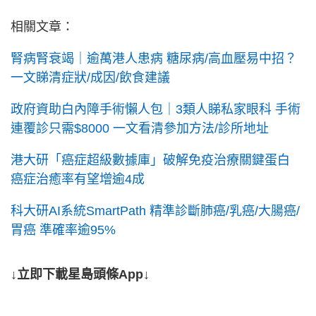
相關文章：
腎病腎衰竭｜逾萬港人患病 糖尿病/高血壓易中招？
一文睇清症狀/成因/飲食建議
政府資助白內障手術懶人包｜3類人睇私家眼科 手術
連覆診只需$8000 一文看清參加方法/診所地址
港大研「癌症超級數據庫」破解免疫治療關鍵蛋白
癌症治癒率有望增逾4成
科大研AI系統SmartPath 精準診斷肺癌/乳癌/大腸癌/
胃癌 準確率逾95%
↓立即下載星島頭條App↓