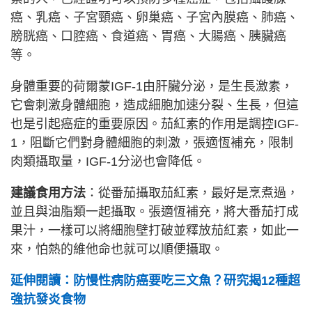
癌、乳癌、子宮頸癌、卵巢癌、子宮內膜癌、肺癌、
膀胱癌、口腔癌、食道癌、胃癌、大腸癌、胰臟癌
等。
身體重要的荷爾蒙IGF-1由肝臟分泌，是生長激素，
它會刺激身體細胞，造成細胞加速分裂、生長，但這
也是引起癌症的重要原因。茄紅素的作用是調控IGF-
1，阻斷它們對身體細胞的刺激，張適恆補充，限制
肉類攝取量，IGF-1分泌也會降低。
建議食用方法
：從番茄攝取茄紅素，最好是烹煮過，
並且與油脂類一起攝取。張適恆補充，將大番茄打成
果汁，一樣可以將細胞壁打破並釋放茄紅素，如此一
來，怕熱的維他命也就可以順便攝取。
延伸閱讀：防慢性病防癌要吃三文魚？研究揭12種超
強抗發炎食物