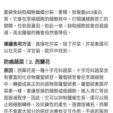
要避免缺陷細胞繼續分裂、累積，就需要p53蛋白
質。它會在受損細胞的細胞核中，打開讓細胞死亡的
開關，也就是基因。如此一來，缺陷細胞就會自我毀
滅，長出腫瘤的機會自然會降低。
建議食用方法
：直接吃芹菜。除了芹菜，芹菜素還可
以在芫荽、洋甘菊、歐芹中找到。
防癌蔬菜｜
2. 西蘭花
原因
：西蘭花是一種十字花科蔬菜，十字花科蔬菜含
有豐富的化合物蘿蔔硫苷。蘿蔔硫苷會在烹調過程
中，轉變成真正的抗癌物質蘿蔔硫素。蘿蔔硫素跟芹
菜素一樣，會讓受損的細胞或癌細胞，進入凋亡等自
我毀滅程序。因此，它可以抑制腫瘤生長，還可以阻
止癌細胞轉移，及抗藥性的產生。張適恆補充，西蘭
花不會跟大部分的癌症治療有交互作用，不過若服用