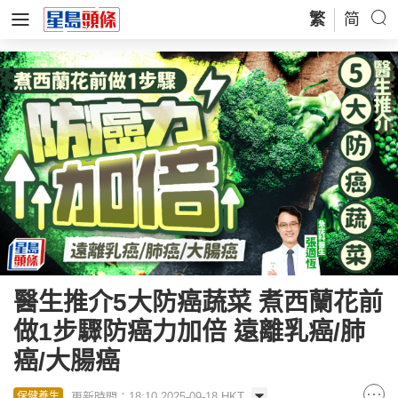
繁
简
醫生推介5大防癌蔬菜 煮西蘭花前
做1步驟防癌力加倍 遠離乳癌/肺
癌/大腸癌
更新時間：18:10 2025-09-18 HKT
保健養生