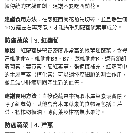
較傳統的抗凝血劑，建議不要吃西蘭花。
建議食用方法
：在烹飪西蘭花前先切碎，並且靜置個
10分鐘左右再烹煮，才能攝取到蘿蔔硫素等成分。
防癌蔬菜｜3. 紅蘿蔔
原因
：紅蘿蔔是營養密度非常高的根莖類蔬菜，含豐
富維他命A、維他命B6、B7、跟維他命K，還有類胡
蘿蔔素、葉黃素、茄紅素等。張適恆補充，紅蘿蔔中
的木犀草素（植化素）可以調控癌細胞的凋亡作用，
並且減少腫瘤周圍產生新的血管。
建議食用方法
：直接從蔬果中攝取木犀草素最實際。
除了紅蘿蔔，其他富含木犀草素的食物還包括：芹
菜、初榨橄欖油、薄荷葉及柑橘類水果等。
防癌蔬菜｜4. 洋蔥