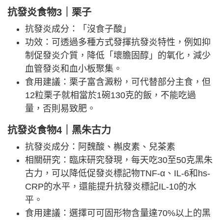
抗發炎食物3｜栗子
抗發炎成分：「沒食子酸」
功效：可透過多種方式發揮抗發炎特性，例如抑
制促發炎介質，降低「壞膽固醇」的氧化，減少
血管發炎和血小板聚集。
食用建議：栗子富含澱粉，可代替部分主食，但
12粒栗子就相當於1碗130克的飯，不能吃過
量，否則易致肥。
抗發炎食物4｜黑朱古力
抗發炎成分：阿魏酸、槲皮素、兒茶素
相關研究：臨床研究發現，每天吃30至50克黑朱
古力，可以降低促發炎標記物TNF-α、IL-6和hs-
CRP的水平，還能提升抗發炎標記IL-10的水
平。
食用建議：選擇可可固形物含量達70%以上的黑