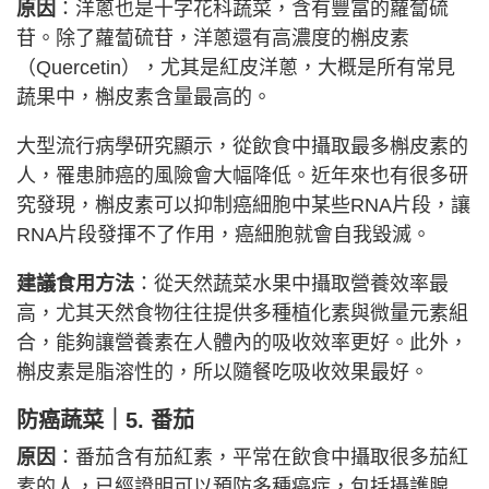
原因
：洋蔥也是十字花科蔬菜，含有豐富的蘿蔔硫
苷。除了蘿蔔硫苷，洋蔥還有高濃度的槲皮素
（Quercetin），尤其是紅皮洋蔥，大概是所有常見
蔬果中，槲皮素含量最高的。
大型流行病學研究顯示，從飲食中攝取最多槲皮素的
人，罹患肺癌的風險會大幅降低。近年來也有很多研
究發現，槲皮素可以抑制癌細胞中某些RNA片段，讓
RNA片段發揮不了作用，癌細胞就會自我毀滅。
建議食用方法
：從天然蔬菜水果中攝取營養效率最
高，尤其天然食物往往提供多種植化素與微量元素組
合，能夠讓營養素在人體內的吸收效率更好。此外，
槲皮素是脂溶性的，所以隨餐吃吸收效果最好。
防癌蔬菜｜5. 番茄
原因
：番茄含有茄紅素，平常在飲食中攝取很多茄紅
素的人，已經證明可以預防多種癌症，包括攝護腺