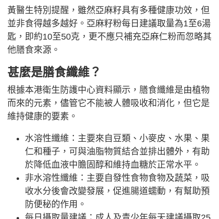
黃醫生特別提醒，雖然亞麻籽具有多種健康功效，但
並非食得越多越好。亞麻籽粉每日建議取量為1至6
湯
匙
，即約10至50克，更不應只補充亞麻仁粉而忽略其
他膳食來源。
甚麼是膳食纖維？
根據本港衛生防護中心資料顯示，膳食纖維是由植物
而來的元素，儘管它不能被人體吸收和消化，但它是
維持健康的要素。
水溶性纖維：主要來自豆類、小麥皮、水果、果
仁和種子，可與油脂物質結合並排出體外，有助
於降低血液中膽固醇和維持血糖於正常水平。
非水溶性纖維
：主要自發性食物食物及蔬菜，吸
收水分後會改變發展，促進腸道蠕動，有幫助預
防便秘的作用。
每日攝取量建議：
成人及青少年每天建議攝取25