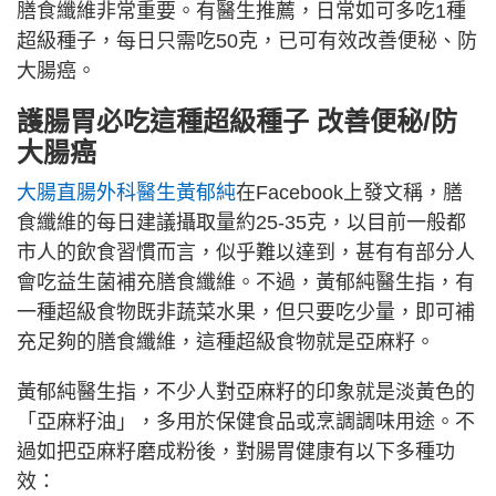
膳食纖維非常重要。有醫生推薦，日常如可多吃1種
超級種子，每日只需吃50克，已可有效改善便秘、防
大腸癌。
護腸胃必吃這種超級種子 改善便秘/防
大腸癌
大腸直腸外科醫
生黃郁純
在Facebook上發文稱，膳
食纖維的每日建議攝取量約25-35克，以目前一般都
市人的飲食習慣而言，似乎難以達到，甚有有部分人
會吃益生菌補充膳食纖維。不過，黃郁純醫生指，有
一種超級食物既非蔬菜水果，但只要吃少量，即可補
充足夠的膳食纖維，這種超級食物就是亞麻籽。
黃郁純醫生指，不少人對亞麻籽的印象就是淡黃色的
「亞麻籽油」，多用於保健食品或烹調調味用途。不
過如把
亞麻籽磨成粉後，對腸胃健康有以下多種功
效：