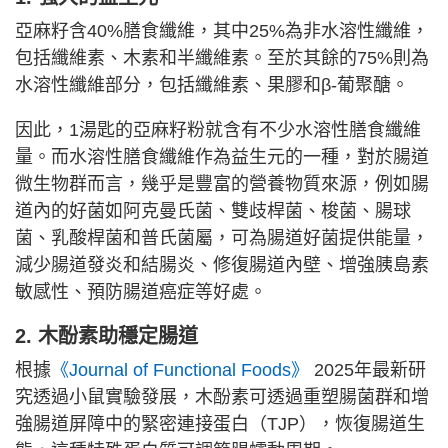
亞麻籽含40%膳食纖維，其中25%為非水溶性纖維，
包括纖維素、木素和半纖維素。至於其餘的75%則為
水溶性纖維部分，包括纖維素、果膠和β-葡聚醣。
因此，1湯匙的亞麻籽粉就含有不少水溶性膳食纖維
量。而水溶性膳食纖維作為益生元的一種，對於腸道
微生物群而言，幾乎是豐富的營養物質來源，例如腸
道內的好菌如阿克曼氏菌、雙歧桿菌、梭菌、腸球
菌、乳酸桿菌和普氏菌屬，可為腸道好菌提供能量，
減少腸道發炎和結腸炎、修復腸道內壁、增強胰島素
敏感性、預防腸道癌症等好處。
2. 木酚素助穩定腸道
根據
《Journal of Functional Foods》
2025年最新研
究透過小鼠實驗發展，木酚素可透過重塑腸菌群和增
強腸道屏障中的緊密連接蛋白（TJP），恢復腸道生