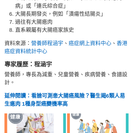
病」或「連氏綜合症」
大腸長期發炎，例如「潰瘍性結腸炎」
過往有大腸瘜肉
直系親屬有大腸癌家族史
資料來源：
營養師程涵宇
、
癌症網上資料中心
、
香港
癌症資料統計中心
專家履歷：程涵宇
營養師，專長為減重、兒童營養、疾病營養、食譜設
計。
延伸閱讀：看臉可測患大腸癌風險？醫生揭6類人易
生瘜肉 1種身型癌變機率高