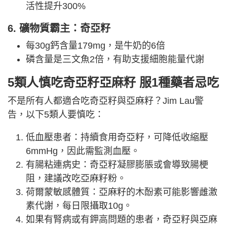
活性提升300%
6. 礦物質霸主：奇亞籽
每30g鈣含量179mg，是牛奶的6倍
磷含量是三文魚2倍，有助支援細胞能量代謝
5類人慎吃奇亞籽亞麻籽 服1種藥者忌吃
不是所有人都適合吃奇亞籽與亞麻籽？Jim Lau警
告，以下5類人要慎吃：
低血壓患者：持續食用奇亞籽，可降低收縮壓
6mmHg，因此需監測血壓。
有腸粘連病史：奇亞籽凝膠膨脹或會導致腸梗
阻，建議改吃亞麻籽粉。
荷爾蒙敏感體質：亞麻籽的木酚素可能影響雌激
素代謝，每日限攝取10g。
如果有腎病或有鉀高問題的患者，奇亞籽與亞麻