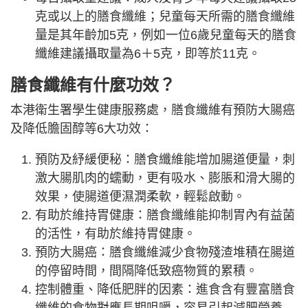
克或以上的膳食纖維；兒童每天所需的膳食纖維
量是其年齡加5克，例如一位6歲兒童每天的膳食
纖維建議攝取量為6＋5克，即等於11克。
膳食纖維有什麼功效？
本港衛生署學生健康服務處，膳食纖維有預防大腸癌
及降低膽固醇等6大功效：
預防及紓緩便秘：膳食纖維能增加腸道便量，刺
激大腸肌肉的蠕動，更有吸水、膨脹和滑大腸的
效果，使腸道便濕潤柔軟，輕鬆啟動。
有助於維持胃健康：膳食纖維能抑制胃內有益菌
的活性，有助於維持胃健康。
預防大腸癌：膳食纖維減少食物殘渣堆積在腸道
的停留時間，間隔降低致癌物質的累積。
控制體重、降低肥胖的因素：進食含有豐富膳食
纖維的食物對應長期咀嚼，容易引起減肥營養