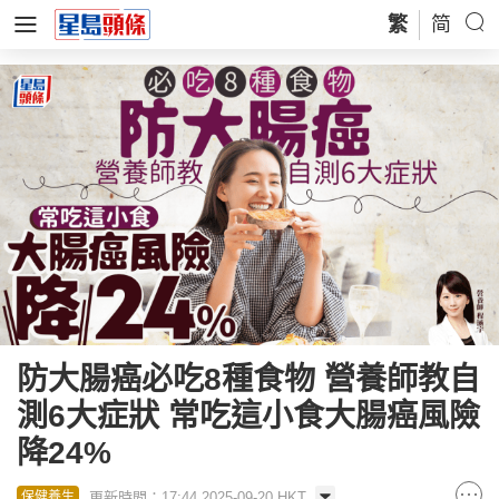
繁
简
防大腸癌必吃8種食物 營養師教自
測6大症狀 常吃這小食大腸癌風險
降24%
更新時間：17:44 2025-09-20 HKT
保健養生