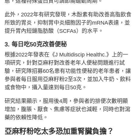
態，這種特殊蛋白質可調節腸蠕動周期。
此外，2022年有研究發現，木酚素有助改善高脂飲食
所致的胃炎，抑制胃中炎細胞因子的mRNA表達，並
提升胃內短鏈脂肪酸（SCFAs）的水平。
3. 每日吃50克改善便秘
根據2022年發表在《
J Multidiscip Healthc.
》上的一
項研究，針對亞麻籽對改善老年人便秘問題進行試
驗，研究隊招募60名患有功能性便秘的老年患者，讓
參與者每日服用亞麻籽粉2至3次，並加入牛奶、飲料
或食物中，攝入量達到每日50克。
研究結果顯示，服用後4周，參與者的排便次數明顯
增加，腹脹、厭食、焦慮等症狀也減輕，同時也對瀉
藥的依賴性降低。
亞麻籽粉吃太多恐加重腎臟負擔？