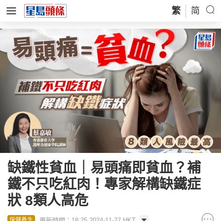
繁
简
缺鐵性貧血｜易頭痛即貧血？補
鐵不只吃紅肉！專家解構缺鐵症
狀 8類人高危
更新時間：18:25 2024-11-27 HKT
保健養生