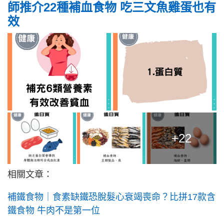
師推介22種補血食物 吃三文魚雞蛋也有
效
+22
相關文章：
補鐵食物｜食素缺鐵恐脫髮心衰竭喪命？比拼17款含
鐵食物 牛肉不是第一位