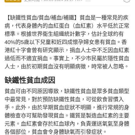
【缺鐵性貧血/貧血/補血/補鐵】貧血是一種常見的疾
病，代表身體內的血紅蛋白（血紅素）水平低於正常
標準。根據世界衞生組織統計數字，估計全球約有
40%的5歲以下兒童和近四成懷孕婦女患有貧血。香
港紅十字會曾有研究顯示，捐血人士中不乏因血紅素
過低而不適宜捐血。事實上，不少市民屬於隱性貧血
人士，由於初期貧血沒有明顯病徵，時常被人忽略。
缺鐵性貧血成因
貧血可由不同原因導致，缺鐵性貧血是眾多貧血類型
中最常見，對於預防缺鐵性貧血，可從飲食習慣入
手。此外，由於早期貧血症狀不明顯，進行常規的身
體檢查亦可幫助發現貧血。鐵質是製造血紅素的主要
元素。血紅素會存於紅血球內，負責運送氧氣至身體
各個部位，貧血會令身體缺氧而引發症狀。