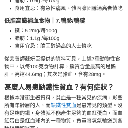
脂肪：0.6g /每100g
食用宜忌：有急性痛風、體內膽固醇過高者慎吃
低脂高鐵補血食物｜7.鴨胗/鴨腱
鐵：5.2mg/每100g
脂肪：1.1g /每100g
食用宜忌：膽固醇過高的人士慎吃
從營養師蘇妍臣提供的資料可見，上述7種動物性食
物中，以每100克食物計算，鐵質含量最高的是鵝
肝，高達44.6mg；其次是豬血，含有28mg。
甚麼人易患缺鐵性貧血？有何症狀？
根據本港衞生署資料，貧血是一種常見的疾病，影響
所有年齡層的人，而
缺鐵性貧血
是最常見的類型。沒
有足夠的鐵，身體就不能產生足夠的血紅蛋白，而血
紅蛋白是紅血球內的一種物質，負責將氧氣輸送到各