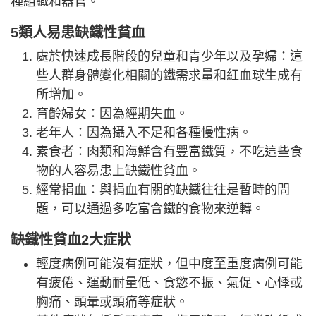
種組織和器官。
5類人易患缺鐵性貧血
處於快速成長階段的兒童和青少年以及孕婦：這
些人群身體變化相關的鐵需求量和紅血球生成有
所增加。
育齡婦女：因為經期失血。
老年人：因為攝入不足和各種慢性病。
素食者：肉類和海鮮含有豐富鐵質，不吃這些食
物的人容易患上缺鐵性貧血。
經常捐血：與捐血有關的缺鐵往往是暫時的問
題，可以通過多吃富含鐵的食物來逆轉。
缺鐵性貧血2大症狀
輕度病例可能沒有症狀，但中度至重度病例可能
有疲倦、運動耐量低、食慾不振、氣促、心悸或
胸痛、頭暈或頭痛等症狀。