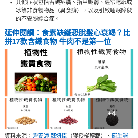
其他症狀包括舌頭疼痛、指甲脆弱、經常吃紙或
冰等非食物物品（異食癖），以及引致睡眠障礙
的不安腿綜合症。
延伸閱讀：食素缺鐵恐脫髮心衰竭？比
拼17款含鐵食物 牛肉不是第一位
+4
資料來源：
營養師 蘇妍臣
（獲授權轉載）
、
衞生署