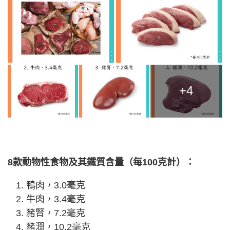
+4
8款動物性食物及其鐵質含量（每100克計）：
鴨肉，3.0毫克
牛肉，3.4毫克
豬腎，7.2毫克
豬潤，10.2毫克