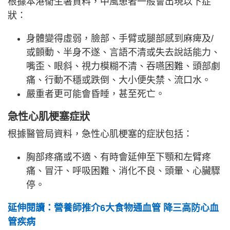
根據本港衞生署資料，中風患者一般會出現以下症
狀：
身體變得虛弱，臉部、手臂或腿部感到麻痺及/
或顫動、半身不遂、言語不清或失去說話能力、
嘴歪、眼斜、視力模糊不清、吞嚥困難、頭部劇
痛、行動不穩或跌倒、大小便失禁、流口水。
嚴重者更可能會昏睡，甚至死亡。
急性心肌梗塞症狀
根據醫管局資料，急性心肌梗塞的症狀包括：
胸部疼痛或不適、有時會延伸至下顎和左臂疼
痛、冒汗、呼吸困難、消化不良、頭暈、心臟驟
停。
延伸閱讀：營養師推介6大食物通血管 降三高防心血
管疾病