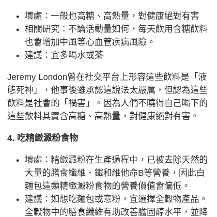
壞處：一般也高糖、高熱量，對健康絕對有害
相關研究：不論活動量如何，每天飲用含糖飲料
也會增加中風等心血管疾病風險。
建議：宜多喝水或茶
Jeremy London曾在社交平台上形容這些飲料是「液
態死神」，他事後雖承認這說法太嚴厲，但認為這些
飲料是社會的「禍害」。因為人們不曉得自己喝下的
這些飲料其實含高糖、高熱量，對健康絕對有害。
4. 吃精緻澱粉食物
壞處：精緻澱粉在生產過程中，已被去除天然的
大量的膳食纖維、鐵和維他命B等營養，因此白
麵包這類精緻澱粉食物的營養價值會偏低。
建議：如想吃麵包或意粉，宜選擇全穀物產品。
全穀物中的膳食纖維有助改善膽固醇水平，並降