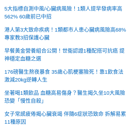
5大指標自測中風/心臟病風險！1類人提早發病率高
562% 60歲前已中招
港人第3大致命疾病！1類都市人患心臟病風險高68%
專家教3招保護心臟
早餐黃金營養組合公開！世衞認證1種配搭可抗癌 提
神穩定血糖之選
176磅醫生熬夜暴食 35歲心肌梗塞險死！靠1飲食法
激減20kg逆轉人生
坐著喝1類飲品 血糖高易傷身？醫生揭久坐10大風險
恐變「慢性自殺」
女子常感疲倦揭心臟衰竭 伴隨6症狀恐致命 拆解易累
11種原因