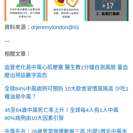
+17
資料來源：
drjeremylondon@IG
---
相關文章：
血管老化易中風心肌梗塞 醫生教1分鐘自測風險 量血
壓出現這數字高危
全球84%中風病例可預防 10大飲食習慣風險高 少吃1
種油易中風？
45至64歲中風死亡率上升！全球每4人有1人中風
90%病例由10大因素引發
中風先兆｜28歲男常做運動無三高 出現1徵兆中風半