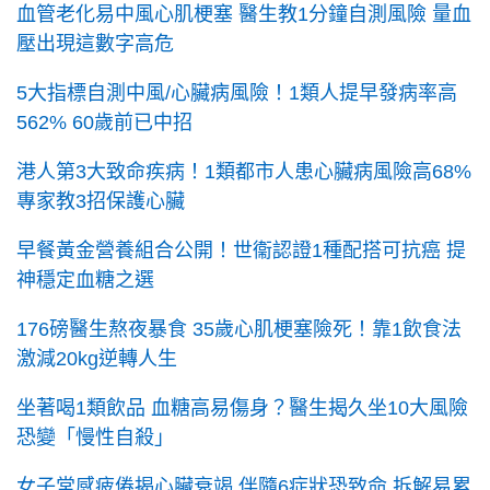
血管老化易中風心肌梗塞 醫生教1分鐘自測風險 量血
壓出現這數字高危
5大指標自測中風/心臟病風險！1類人提早發病率高
562% 60歲前已中招
港人第3大致命疾病！1類都市人患心臟病風險高68%
專家教3招保護心臟
早餐黃金營養組合公開！世衞認證1種配搭可抗癌 提
神穩定血糖之選
176磅醫生熬夜暴食 35歲心肌梗塞險死！靠1飲食法
激減20kg逆轉人生
坐著喝1類飲品 血糖高易傷身？醫生揭久坐10大風險
恐變「慢性自殺」
女子常感疲倦揭心臟衰竭 伴隨6症狀恐致命 拆解易累