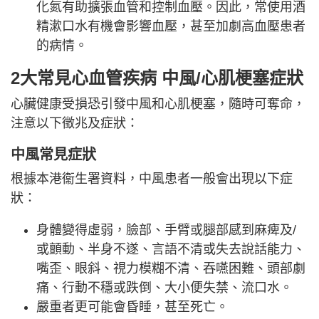
化氮有助擴張血管和控制血壓。因此，常使用酒
精漱口水有機會影響血壓，甚至加劇高血壓患者
的病情。
2大常見心血管疾病 中風/心肌梗塞症狀
心臟健康受損恐引發中風和心肌梗塞，隨時可奪命，
注意以下徵兆及症狀：
中風常見症狀
根據本港衞生署資料，中風患者一般會出現以下症
狀：
身體變得虛弱，臉部、手臂或腿部感到麻痺及/
或顫動、半身不遂、言語不清或失去說話能力、
嘴歪、眼斜、視力模糊不清、吞嚥困難、頭部劇
痛、行動不穩或跌倒、大小便失禁、流口水。
嚴重者更可能會昏睡，甚至死亡。