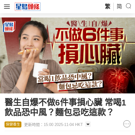
繁
简
醫生自爆不做6件事損心臟 常喝1
飲品恐中風？麵包忌吃這款？
更新時間：15:00 2025-11-04 HKT
保健養生