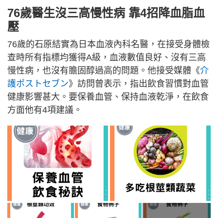
76歲醫生沒三高慢性病 靠4招降血脂血
壓
76歲的石原結實為日本血液內科名醫，在接受身體檢
查時所有指標均獲得A級，血液數值良好、沒有三高
慢性病，也沒有膽固醇過高的問題。他接受媒體《
介
護ポストセブン
》訪問曾表示，指出飲食習慣對血管
健康影響甚大。要保養血管、保持血液乾淨，在飲食
方面他有4項建議。