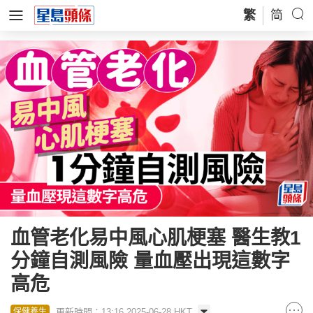
繁
简
血管老化易中風心肌梗塞 醫生教1
分鐘自測風險 量血壓出現這數字
高危
更新時間：13:16 2025-06-28 HKT
保健養生