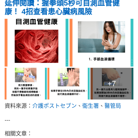
延伸閱讀：握拳頭5秒可自測血管健
康！ 4招查看患心臟病風險
+7
資料來源：
介護ポストセブン
、
衞生署
、
醫管局
---
相關文章：