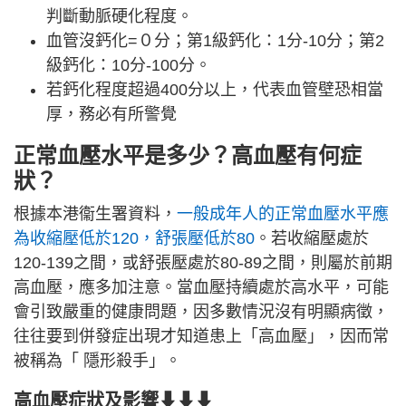
判斷動脈硬化程度。
血管沒鈣化=０分；第1級鈣化：1分-10分；第2
級鈣化：10分-100分。
若鈣化程度超過400分以上，代表血管壁恐相當
厚，務必有所警覺
正常血壓水平是多少？高血壓有何症
狀？
根據本港衞生署資料，
一般成年人的正常血壓水平應
為收縮壓低於120，舒張壓低於80
。若收縮壓處於
120-139之間，或舒張壓處於80-89之間，則屬於前期
高血壓，應多加注意。當血壓持續處於高水平，可能
會引致嚴重的健康問題，因多數情況沒有明顯病徵，
往往要到併發症出現才知道患上「高血壓」，因而常
被稱為「 隱形殺手」。
高血壓症狀及影響
⬇⬇⬇