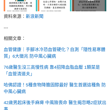
資料來源：
新浪新聞
---
相關文章：
血管健康｜手腳冰冷恐血管硬化？自測「隱性易寒體
質」6大徵兆 防中風心臟病
76歲醫生沒三高慢性病 靠4招降血脂血壓 1類菜是
「血管清道夫」
哈佛認證！5種食物降膽固醇最好 醫生首選這種魚 防
中風心臟病
42歲男起床後手麻痺 中風險喪命 醫生揭忽略2症狀出
事