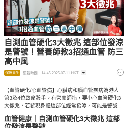
自測血管硬化3大徵兆 這部位發涼
是警號！營養師教3招通血管 防三
高中風
更新時間：14:45 2025-07-11 HKT
保健養生
【血管硬化/心血管病】心臟病和腦血管疾病為港人
第3及4位致命殺手。有營養師指，要小心血管硬化3
大徵兆，若發現身體這部位經常發涼，可能是警號！
血管健康｜自測血管硬化3大徵兆 這部
位發涼是警號