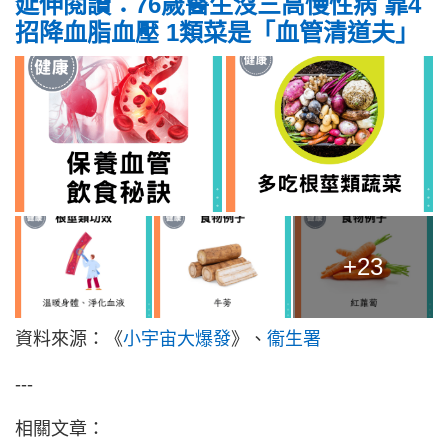
延伸閱讀：76歲醫生沒三高慢性病 靠4
招降血脂血壓 1類菜是「血管清道夫」
+23
資料來源：《
小宇宙大爆發
》、
衞生署
---
相關文章：