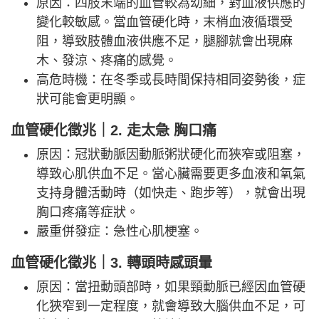
原因：四肢末端的血管較為幼細，對血液供應的
變化較敏感。當血管硬化時，末梢血液循環受
阻，導致肢體血液供應不足，腿腳就會出現麻
木、發涼、疼痛的感覺。
高危時機：在冬季或長時間保持相同姿勢後，症
狀可能會更明顯。
血管硬化徵兆｜2. 走太急 胸口痛
原因：冠狀動脈因動脈粥狀硬化而狹窄或阻塞，
導致心肌供血不足。當心臟需要更多血液和氧氣
支持身體活動時（如快走、跑步等），就會出現
胸口疼痛等症狀。
嚴重併發症：急性心肌梗塞。
血管硬化徵兆｜3. 轉頭時感頭暈
原因：當扭動頭部時，如果頸動脈已經因血管硬
化狹窄到一定程度，就會導致大腦供血不足，可