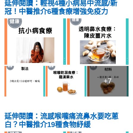
延伸閱讀：輕視4種小病易中流感/新
冠！中醫推介6種食療增強免疫力
+7
延伸閱讀：流感喉嚨痛流鼻水要吃蔥
白？中醫推介19種食物紓緩