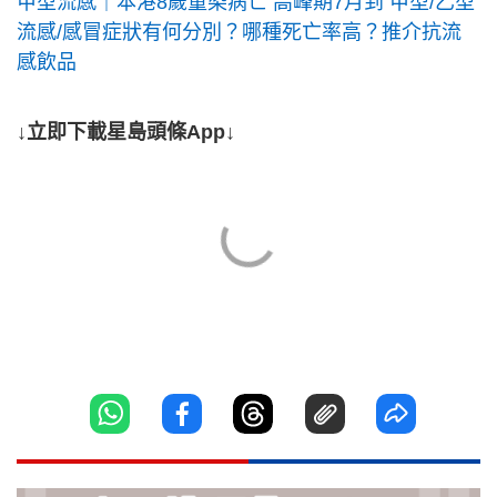
甲型流感｜本港8歲童染病亡 高峰期7月到 甲型/乙型
流感/感冒症狀有何分別？哪種死亡率高？推介抗流
感飲品
↓立即下載星島頭條App↓