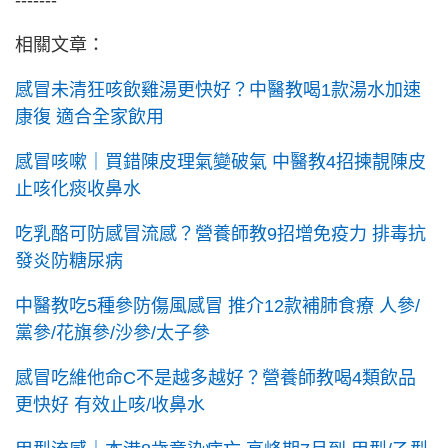
-------
相關文章：
感冒未清狂咳飲雞湯更快好？中醫教喝1款湯水加速
康復 適合全家飲用
感冒咳嗽｜買錯陳皮理氣變破氣 中醫教4招揀靚陳皮
止咳化痰收鼻水
吃乳酪可防感冒流感？營養師教9招增免疫力 排毒抗
發炎防糖尿病
中醫教吃5種參防傷風感冒 推介12款補肺食療 人參/
黨參/花旗參/沙參/太子參
感冒吃維他命C不是越多越好？營養師教喝4類飲品
更快好 有效止咳/收鼻水