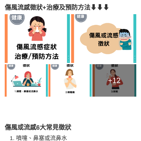
傷風流感徵狀+治療及預防方法⬇⬇⬇
+12
傷風或流感6大常見徵狀
噴嚏、鼻塞或流鼻水