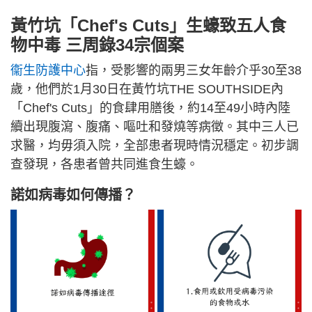
黃竹坑
「Chef's Cuts」
生蠔致五人食
物中毒 三周錄34宗個案
衞生防護中心
指，受影響的兩男三女年齡介乎30至38
歲，他們於1月30日在黃竹坑THE SOUTHSIDE內
「Chef's Cuts」的食肆用膳後，約14至49小時內陸
續出現腹瀉、腹痛、嘔吐和發燒等病徵。其中三人已
求醫，均毋須入院，全部患者現時情況穩定。初步調
查發現，各患者曾共同進食生蠔。
諾如病毒如何傳播？