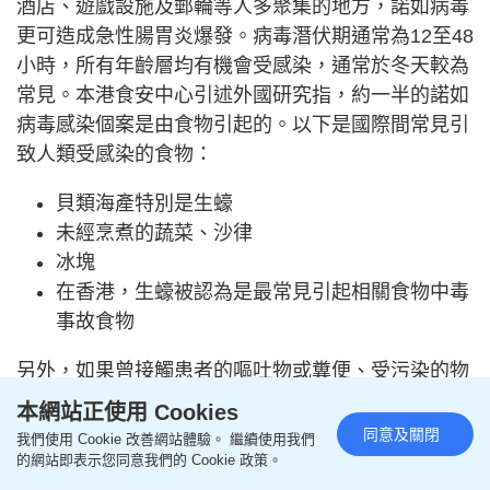
酒店、遊戲設施及郵輪等人多聚集的地方，諾如病毒
更可造成急性腸胃炎爆發。病毒潛伏期通常為12至48
小時，所有年齡層均有機會受感染，通常於冬天較為
常見。本港食安中心引述外國研究指，約一半的諾如
病毒感染個案是由食物引起的。以下是國際間常見引
致人類受感染的食物：
貝類海產特別是生蠔
未經烹煮的蔬菜、沙律
冰塊
在香港，生蠔被認為是最常見引起相關食物中毒
事故食物
另外，如果曾接觸患者的嘔吐物或糞便、受污染的物
品，患者嘔吐時產生的帶病毒飛沫，也有機會感染諾
本網站正使用 Cookies
如病毒。如不慎感染諾如病毒，患者可能會出現以下
同意及關閉
我們使用 Cookie 改善網站體驗。 繼續使用我們
症狀：
的網站即表示您同意我們的 Cookie 政策。