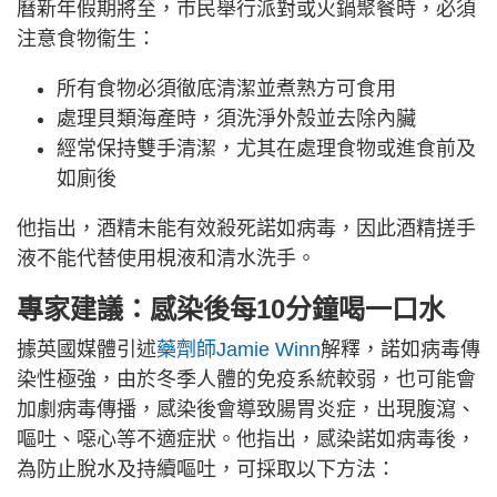
曆新年假期將至，市民舉行派對或火鍋聚餐時，必須
注意食物衞生：
所有食物必須徹底清潔並煮熟方可食用
處理貝類海產時，須洗淨外殼並去除內臟
經常保持雙手清潔，尤其在處理食物或進食前及
如廁後
他指出，酒精未能有效殺死諾如病毒，因此酒精搓手
液不能代替使用梘液和清水洗手。
專家建議：感染後每10分鐘喝一口水
據英國媒體引述
藥劑師Jamie Winn
解釋，諾如病毒傳
染性極強，由於冬季人體的免疫系統較弱，也可能會
加劇病毒傳播，感染後會導致腸胃炎症，出現腹瀉、
嘔吐、噁心等不適症狀。他指出，感染諾如病毒後，
為防止脫水及持續嘔吐，可採取以下方法：