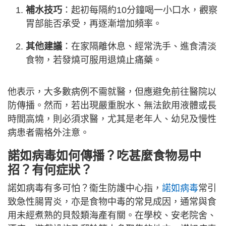
補水技巧
：起初每隔約10分鐘喝一小口水，觀察
胃部能否承受，再逐漸增加頻率。
其他建議
：在家隔離休息、經常洗手、進食清淡
食物，若發燒可服用退燒止痛藥。
他表示，大多數病例不需就醫，但應避免前往醫院以
防傳播。然而，若出現嚴重脫水、無法飲用液體或長
時間高燒，則必須求醫，尤其是老年人、幼兒及慢性
病患者需格外注意。
諾如病毒如何傳播？吃甚麼食物易中
招？有何症狀？
諾如病毒有多可怕？衞生防護中心指，
諾如病毒
常引
致急性腸胃炎，亦是食物中毒的常見成因，通常與食
用未經煮熟的貝殼類海產有關。在學校、安老院舍、