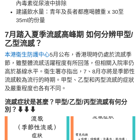
內毒素從尿液中排除
建議飲水量：青年及長者都應喝體重 x 30至
35ml的份量
7月踏入夏季流感高峰期 如何分辨甲型/
乙型流感？
本港衞生防護中心
5月公布，香港現時仍處於流感季
節，雖整體流感活躍程度有所回落，但相關入院率仍
高於基線水平。衞生署亦指出，7、8月亦將是季節性
流感較為流行的時期。甲型、乙型和丙型流感的症狀
及嚴重程度也各有不同。
流感症狀是甚麼？甲型/乙型/丙型流感有何分
別？⬇⬇⬇