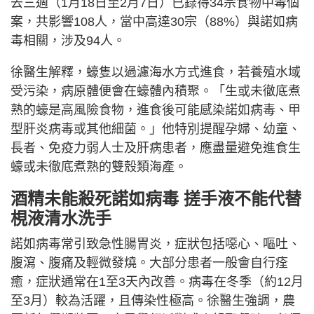
去三週（1月18日至2月7日）已錄得34宗食物中毒個
案，共影響108人，當中高達30宗（88%）與諾如病
毒相關，涉及94人。
徐醫生解釋，蠔隻以過濾海水方式進食，若養殖水域
受污染，病原體便會在蠔體內積聚。「生或未徹底煮
熟的蠔是高風險食物，進食後可能感染諾如病毒、甲
型肝炎病毒或其他細菌。」他特別提醒孕婦、幼童、
長者、免疫力弱人士及肝病患者，應盡量避免進食生
蠔或未徹底煮熟的雙殼類海產。
酒精未能殺死諾如病毒
搓手液不能代替
梘液清水洗手
諾如病毒常引致急性腸胃炎，症狀包括噁心、嘔吐、
腹瀉、腹痛及輕微發燒。大部分患者一般會自行痊
癒，症狀通常在1至3天內改善。病毒在冬季（約12月
至3月）較為活躍，且傳染性極高。徐醫生強調，農