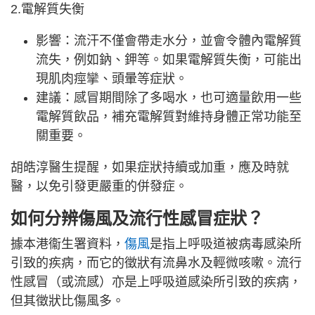
2.電解質失衡
影響：流汗不僅會帶走水分，並會令體內電解質
流失，例如鈉、鉀等。如果電解質失衡，可能出
現肌肉痙攣、頭暈等症狀。
建議：感冒期間除了多喝水，也可適量飲用一些
電解質飲品，補充電解質對維持身體正常功能至
關重要。
胡皓淳醫生提醒，如果症狀持續或加重，應及時就
醫，以免引發更嚴重的併發症。
如何分辨傷風及流行性感冒症狀？
據本港衞生署資料，
傷風
是指上呼吸道被病毒感染所
引致的疾病，而它的徵狀有流鼻水及輕微咳嗽。流行
性感冒（或流感）亦是上呼吸道感染所引致的疾病，
但其徵狀比傷風多。