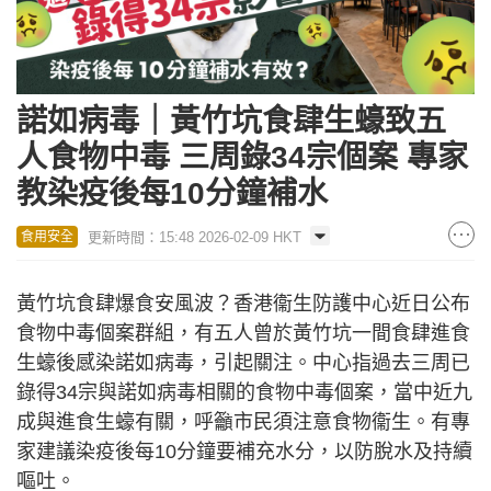
諾如病毒｜黃竹坑食肆生蠔致五
人食物中毒 三周錄34宗個案 專家
教染疫後每10分鐘補水
更新時間：15:48 2026-02-09 HKT
食用安全
黃竹坑食肆爆食安風波？香港衞生防護中心近日公布
食物中毒個案群組，有五人曾於黃竹坑一間食肆進食
生蠔後感染諾如病毒，引起關注。中心指過去三周已
錄得34宗與諾如病毒相關的食物中毒個案，當中近九
成與進食生蠔有關，呼籲市民須注意食物衞生。有專
家建議染疫後每10分鐘要補充水分，以防脫水及持續
嘔吐。