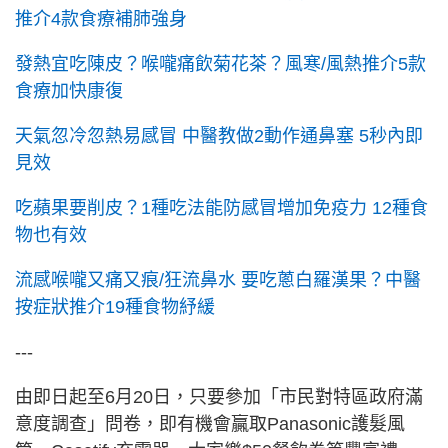
推介4款食療補肺強身
發熱宜吃陳皮？喉嚨痛飲菊花茶？風寒/風熱推介5款
食療加快康復
天氣忽冷忽熱易感冒 中醫教做2動作通鼻塞 5秒內即
見效
吃蘋果要削皮？1種吃法能防感冒增加免疫力 12種食
物也有效
流感喉嚨又痛又痕/狂流鼻水 要吃蔥白羅漢果？中醫
按症狀推介19種食物紓緩
---
由即日起至6月20日，只要參加「市民對特區政府滿
意度調查」問卷，即有機會贏取Panasonic護髮風