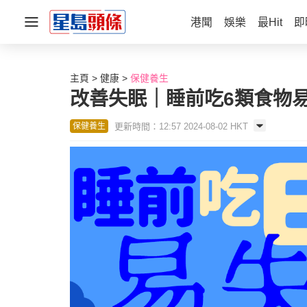
港聞
娛樂
最Hit
即
主頁
健康
保健養生
改善失眠｜睡前吃6類食物易
更新時間：12:57 2024-08-02 HKT
保健養生