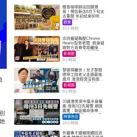
檀島咖啡餅店回歸港
島！預告新店8月下旬太
古重開 年初結束80年歷
史灣仔總店
飲食
10小時前
佘詩曼疑胸壓Chrome
Hearts型男老闆 俯身疑
跟對方背脊零距離接觸
網民驚呼：企側邊唔
影視圈
得？
9小時前
黎彼得離世丨兒子黎樹
德停工陪老父走過最後
歲月 澄清經濟沒有困
流
難：傳聞有誇張成份
影視圈
02:44
8小時前
33歲港男突中風半身癱
瘓 母拖3日先報警 網民
震驚：執返條命係神蹟
別
自爆2個惡習｜Juicy叮
時事熱話
她
18小時前
外籍專才據報陸續回流