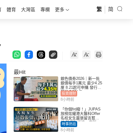
繁
简
育
體育
大灣區
專欄
更多
兇
最Hit
銀色債券2026｜新一批
銀債每手1萬元 最少4.25
厘 8.21起可申購 發行金
額最多550億
投資理財
8小時前
「你個frd廢！」JUPAS
放榜炫耀港大醫科Offer
名校女生囂張留言惹眾
怒 醫學院澄清：宣稱
時事熱話
「40.5分獲錄取」不符事
8小時前
實｜Juicy叮