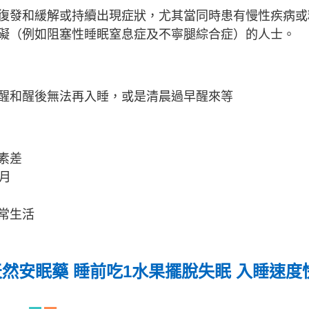
復發和緩解或持續出現症狀，尤其當同時患有慢性疾病或
礙（例如阻塞性睡眠窒息症及不寧腿綜合症）的人士。
醒和醒後無法再入睡，或是清晨過早醒來等
素差
月
常生活
然安眠藥 睡前吃1水果擺脫失眠 入睡速度