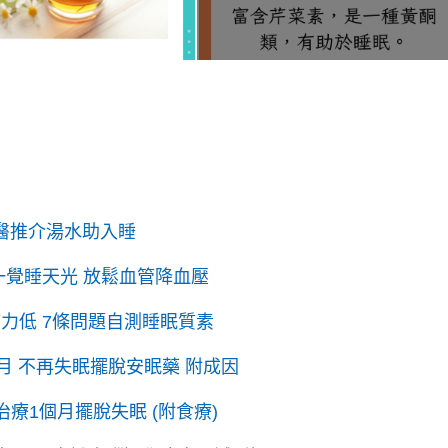
中醫推介湯水助入睡
一覺睡天光 放鬆血管降血壓
力低 7條問題自測睡眠質素
月 不再失眠擺脫安眠藥 附成因
療1個月擺脫失眠 (附食療)