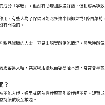
的成分「寡糖」，雖然有助增加腸道好菌，但也容易導致
作用，有些人為了保健可能吃多達半個椰菜或1條白蘿蔔
沒有問題的。
吃甜品減壓的人士，容易出現胃酸倒流情況，睡覺時酸氣
後更容易入睡，其實喝酒後反而容易睡不熟，常常會半夜
眠？
指不能入睡、過早或間歇性睡醒而引致睡眠不足。短暫或
會持續數晚至數週。