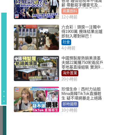
香港 鍾情低稅率不惜減
薪 帶動寫字樓豪宅及學
位競爭「香港已重現生
商業創科
機」
12小時前
六合彩︱頭獎一注獨中
得1900萬 攪珠結果出爐
即刻入嚟對冧巴！
社會
4小時前
中國預製屋熱銷美澳墨
夫婦22萬購750呎兩房戶
零地基直接組裝 實測9個
月激讚
海外置業
20小時前
珍惜生命︱西村力站姐
Mina南韓TikTok直播輕
生 疑不堪網暴走上絕路
即時國際
10小時前