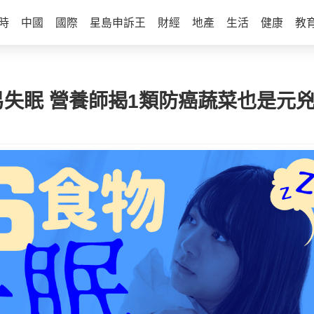
時
中國
國際
星島申訴王
財經
地產
生活
健康
教
失眠 營養師揭1類防癌蔬菜也是元