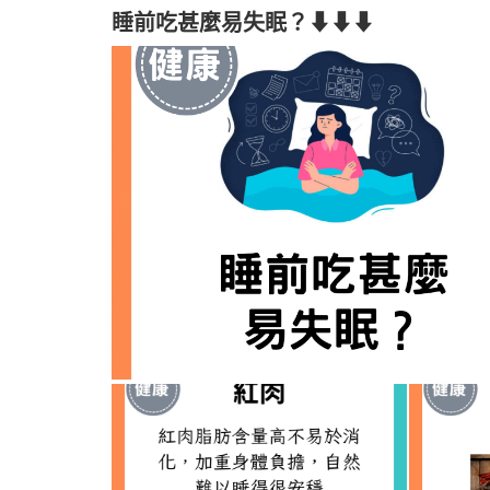
睡前吃甚麼易失眠？⬇⬇⬇