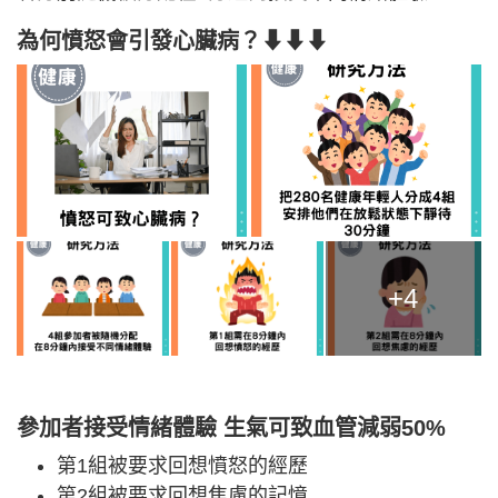
為何憤怒會引發心臟病？
⬇⬇⬇
+4
參加者接受情緒體驗 生氣可致血管減弱50%
第1組被要求回想憤怒的經歷
第2組被要求回想焦慮的記憶