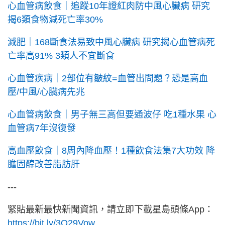
心血管病飲食｜追蹤10年證紅肉防中風心臟病 研究
揭6類食物減死亡率30%
減肥｜168斷食法易致中風心臟病 研究揭心血管病死
亡率高91% 3類人不宜斷食
心血管疾病｜2部位有皺紋=血管出問題？恐是高血
壓/中風/心臟病先兆
心血管病飲食｜男子無三高但要通波仔 吃1種水果 心
血管病7年沒復發
高血壓飲食｜8周內降血壓！1種飲食法集7大功效 降
膽固醇改善脂肪肝
---
緊貼最新最快新聞資訊，請立即下載星島頭條App：
https://bit.ly/3Q29Vow