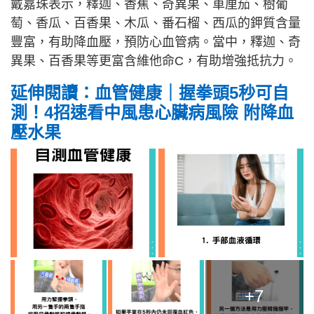
戴嘉珠表示，釋迦、香蕉、奇異果、車厘茄、樹葡
萄、香瓜、百香果、木瓜、番石榴、西瓜的鉀質含量
豐富，有助降血壓，預防心血管病。當中，釋迦、奇
異果、百香果等更富含維他命C，有助增強抵抗力。
延伸閱讀：血管健康｜握拳頭5秒可自
測！4招速看中風患心臟病風險 附降血
壓水果
+7