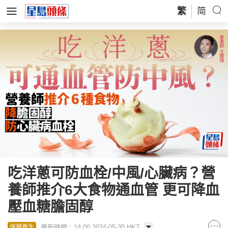
繁
简
吃洋蔥可防血栓/中風/心臟病？營
養師推介6大食物通血管 更可降血
壓血糖膽固醇
更新時間：14:00 2024-05-30 HKT
保健養生