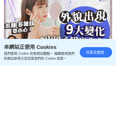
本網站正使用 Cookies
同意及關閉
我們使用 Cookie 改善網站體驗。 繼續使用我們
臉水腫皺紋多=中風心臟病先兆？
的網站即表示您同意我們的 Cookie 政策。
外貌有9大變化恐患心血管病 醫生
教自測症狀
更新時間：18:26 2025-12-11 HKT
醫生教室
心臟病也「有樣睇」？臉部水腫、皺紋多等心血管出
問題，可能是中風、心臟病徵兆？有心臟內科醫生指
出，若外貌出現9種變化，可能是心臟病、中風或心