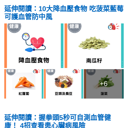
延伸閱讀：10大降血壓食物 吃菠菜藍莓
可護血管防中風
+6
延伸閱讀：握拳頭5秒可自測血管健
康！ 4招查看患心臟病風險