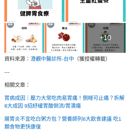
+10
資料來源：
澄觀中醫診所-台中
（獲授權轉載）
---
相關文章：
胃病成因｜壓力大常吃肉易胃痛！側睡可止痛？拆解
8大成因 9招紓緩胃酸倒流/胃潰瘍
腸胃炎不宜吃白粥方包？營養師列6大飲食建議 吃1
類食物更快康復