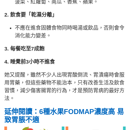
菠菜、紅蘿蔔、南瓜、香蕉、蘋果。
2. 飲食要「乾濕分離」
不應在進食固體食物同時喝湯或飲品，否則會令
消化能力變差。
3. 每餐吃至7成飽
4. 睡覺前3小時不進食
她又提醒，雖然不少人出現胃酸倒流、胃潰瘍時會服
用胃藥，但這些藥物不能治本，只有改善生活及飲食
習慣，減少傷害腸胃的行為，才是預防胃病的最好方
法。
延伸閱讀：6種水果FODMAP濃度高 易
致胃脹不適