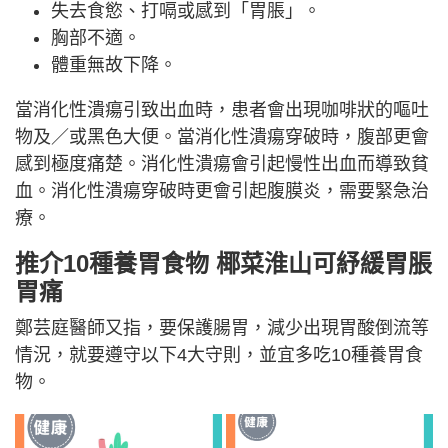
失去食慾、打嗝或感到「胃脹」。
胸部不適。
體重無故下降。
當消化性潰瘍引致出血時，患者會出現咖啡狀的嘔吐
物及／或黑色大便。當消化性潰瘍穿破時，腹部更會
感到極度痛楚。消化性潰瘍會引起慢性出血而導致貧
血。消化性潰瘍穿破時更會引起腹膜炎，需要緊急治
療。
推介10種養胃食物 椰菜淮山可紓緩胃脹
胃痛
鄭芸庭醫師又指，要保護腸胃，減少出現胃酸倒流等
情況，就要遵守以下4大守則，並宜多吃10種養胃食
物。