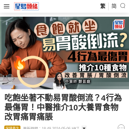
繁
简
吃飽坐著不動易胃酸倒流？4行為
最傷胃！中醫推介10大養胃食物
改胃痛胃痛脹
更新時間：18:49 2024-05-06 HKT
保健養生