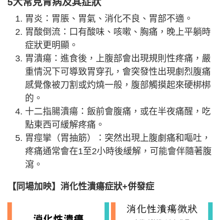
5大常見胃病及其症狀
胃炎：胃脹、胃氣、消化不良、胃部不適。
胃酸倒流：口有酸味、咳嗽、胸痛，晚上平躺時
症狀更明顯。
胃潰瘍：進食後，上腹部會出現規則性疼痛，嚴
重情況下可導致胃穿孔，會突發性出現劇烈腹痛
感覺像被刀割或灼燒一般，腹部觸摸起來硬梆梆
的。
十二指腸潰瘍：飯前會腹痛，或在半夜痛醒，吃
點東西可緩解疼痛。
胃痙攣（胃抽筋）：突然出現上腹劇痛和嘔吐，
疼痛通常會在1至2小時後緩解，可能會伴隨著腹
瀉。
【同場加映】消化性潰瘍症狀+併發症