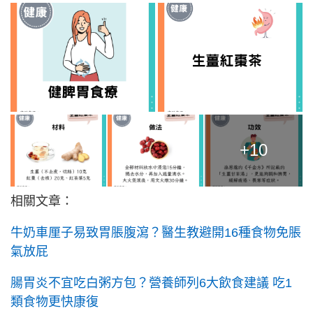
+10
相關文章：
牛奶車厘子易致胃脹腹瀉？醫生教避開16種食物免脹
氣放屁
腸胃炎不宜吃白粥方包？營養師列6大飲食建議 吃1
類食物更快康復