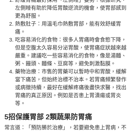
舒緩胃痛最好採用「左側睡」姿勢：根據研究，
左側睡有助於降低胃酸逆流的機會，使胃部感到
更為舒服。
熱敷肚子：用溫毛巾熱敷胃部，能有效舒緩胃
痛。
吃容易消化的食物：很多人胃痛時會食慾下降，
但是空腹太久容易分泌胃酸，使胃痛症狀越來越
嚴重。建議吃一些容易消化的食物，像是湯麵、
粥、饅頭、麵條、豆腐等，避免刺激黏膜。
藥物治療：市售的胃藥可以暫時中和胃酸，緩解
當下痛苦，但始終治標不治本。若胃痛頻繁發作
或病徵持續，最好在緩解疼痛後盡快求醫，找出
胃痛的真正原因。例如是否患上胃潰瘍或胃炎
等。
5招保護胃部 2類蔬果防胃痛
常言道：「預防勝於治療」，若要避免患上胃病，不