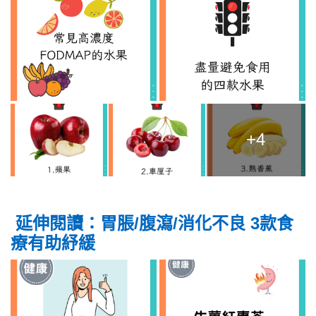
+4
延伸閱讀：胃脹/腹瀉/消化不良 3款食
療有助紓緩