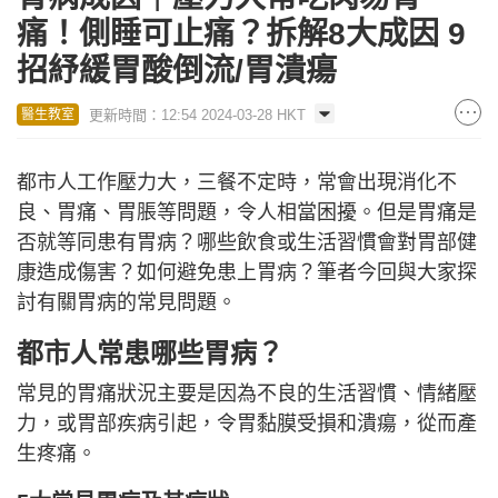
痛！側睡可止痛？拆解8大成因 9
招紓緩胃酸倒流/胃潰瘍
更新時間：12:54 2024-03-28 HKT
醫生教室
都市人工作壓力大，三餐不定時，常會出現消化不
良、胃痛、胃脹等問題，令人相當困擾。但是胃痛是
否就等同患有胃病？哪些飲食或生活習慣會對胃部健
康造成傷害？如何避免患上胃病？筆者今回與大家探
討有關胃病的常見問題。
都市人常患哪些胃病？
常見的胃痛狀況主要是因為不良的生活習慣、情緒壓
力，或胃部疾病引起，令胃黏膜受損和潰瘍，從而產
生疼痛。