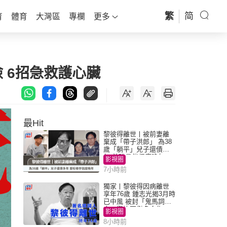
繁
简
育
體育
大灣區
專欄
更多
 6招急救護心臟
最Hit
黎彼得離世丨被前妻離
棄成「帶子洪郎」 為38
歲「躺平」兒子還債多
年 曾盼尋伴侶度晚年
影視圈
7小時前
獨家丨黎彼得因病離世
享年76歲 鍾志光揭3月時
已中風 被封「鬼馬詞
人」與許冠傑多合作
影視圈
8小時前