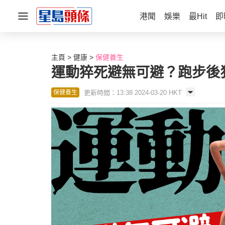
港聞
娛樂
最Hit
即
主頁
健康
保健養生
運動猝死避無可避？跑步後
更新時間：13:38 2024-03-20 HKT
保健養生