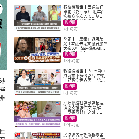
黎彼得離世丨因通波仔
離開《愛回家》 近年百
病纏身多次入ICU 劉鑾
雄黃宗澤曾施援手
影視圈
7小時前
季節丨「唐泰」近況曝
光 102歲朱瑞棠隱居加拿
大逾30年 滿屋舊照如博
物館精神極佳
影視圈
18小時前
黎彼得離世丨Peter哥中
風前拍下多條影片 中氣
十足預測世界盃 一語成
港
讖貼中西班牙奪冠
影視圈
一些
8小時前
非
肥媽聯絡社署副署長及
演協支援張偉文 親解
「亞視魔咒」之謎：有
信心鐵三角評審繼續
影視圈
12小時前
性
房協遷置屋邨鴻鵠臺第