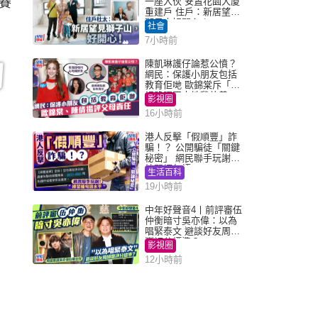
賽
一座入伙 安置花園大廈
重建戶 住戶：新居望見
獅子山好開心！
社會
7小時前
陳凱琳護仔論惹公憤？
網民：保護小朋友包括
教育佢哋 歐錦棠斥「養
細路唔同走地雞放養」
影視圈
16小時前
港人反擊「假順豐」詐
騙！？ 公開騙徒「關鍵
秘密」 網民聯手玩謝：
練習緬甸語
生活百科
19小時前
中年好聲音4丨前評審伍
仲衡暗寸吳亦偉：以為
唱緊泰文 避談好友周國
豐評分標準？
影視圈
12小時前