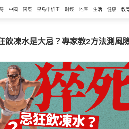
時
中國
國際
星島申訴王
財經
地產
生活
健康
教
狂飲凍水是大忌？專家教2方法測風險