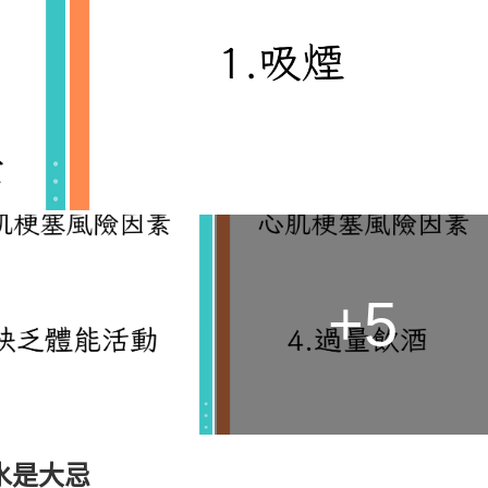
+5
水是大忌