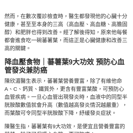
然而，在數次覆診檢查時，醫生都發現他的心臟十分
健康，甚至至本身的三高（高血壓、高血糖、高膽固
醇）和肥胖也得到改善。經了解後得知，原來他每餐
都會進食吃一碗蕃薯葉，而這正是心臟健康和改善三
高的關鍵。
降血壓食物｜蕃薯葉9大功效 預防心血
管發炎兼防癌
陳欣湄醫生表示，蕃薯葉營養豐富，除了有維他命
A、C、鈣質、鐵質外，更含有豐富葉酸，可預防心
血管疾病。一旦心血管出現發炎時，血液中的同型半
胱胺酸數值就會升高（數值越高發炎情況越嚴重），
而葉酸可令同型半胱胺酸下降，紓緩發炎症狀。
陳醫生指，蕃薯葉有9大功效，是便宜且營養豐富的