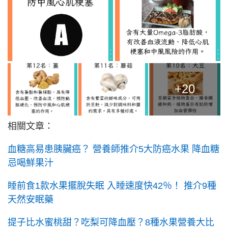
+20
相關文章：
血糖高易患胰臟癌？ 營養師推介5大防癌水果 降血糖
忌喝鮮果汁
睡前食1款水果擺脫失眠 入睡速度快42％！ 推介9種
天然安眠藥
提子比水蜜桃甜？吃梨可降血壓？8種水果營養大比