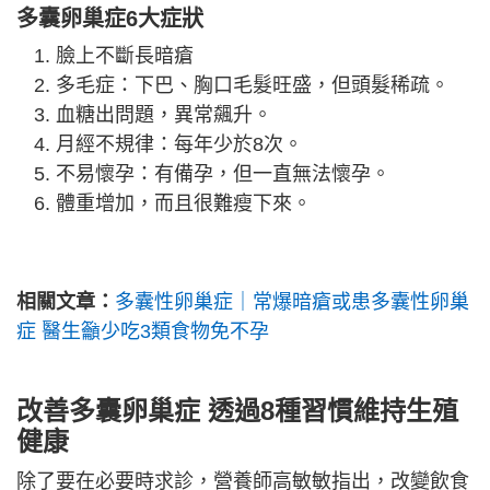
多囊卵巢症6大症狀
臉上不斷長暗瘡
多毛症：下巴、胸口毛髮旺盛，但頭髮稀疏。
血糖出問題，異常飆升。
月經不規律：每年少於8次。
不易懷孕：有備孕，但一直無法懷孕。
體重增加，而且很難瘦下來。
相關文章：
多囊性卵巢症｜常爆暗瘡或患多囊性卵巢
症 醫生籲少吃3類食物免不孕
改善多囊卵巢症 透過8種
習慣維持
生殖
健康
除了要在必要時求診，營養師高敏敏指出，改變飲食