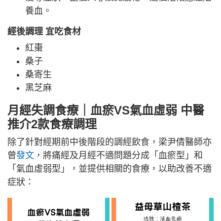
養血。
經後
調理 宜吃食材
紅棗
桑子
桑寄生
黑芝麻
月經失調食療｜
血瘀VS氣血虛弱
中醫
推介2款食療調理
除了針對經期前中後階段的調經飲食，梁尹倩醫師亦
曾
發文
，將痛經及月經不適問題分成「血瘀型」和
「氣血虛弱型」，並提供相關的食療，以助改善不適
症狀：