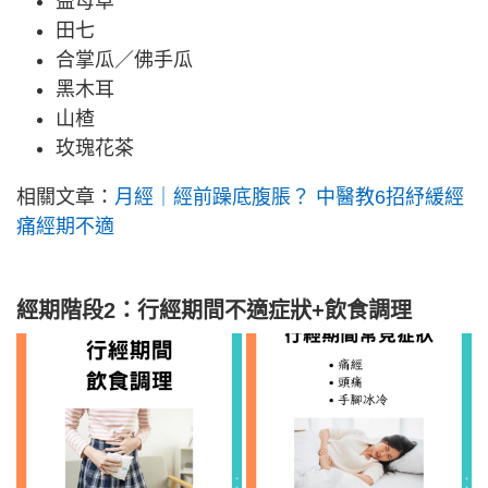
益母草
田七
合掌瓜／佛手瓜
黑木耳
山楂
玫瑰花茶
相關文章：
月經｜經前躁底腹脹？ 中醫教6招紓緩經
痛經期不適
經期階段2：
行經期間
不適症狀+飲食調理