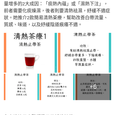
量增多的2大成因：「痰熱內蘊」或「濕熱下注」，
前者需要化痰燥濕，後者則要清熱袪濕，紓緩不適症
狀。她推介2款簡易清熱茶療，幫助改善白帶流量、
質感、味道，以及紓緩陰道痕癢不適。
+6