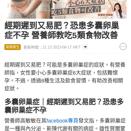
經期遲到又易肥？恐患多囊卵巢
症不孕 營養師教吃5類食物改善
更新時間：21:13 2023-08-17 HKT
保健養生
經期遲到又易肥？可能是多囊卵巢症的症狀。有營養
師指，女性要小心多囊卵巢症6大症狀，包括難懷
孕。不過，透過8種生活及飲食習慣，有助改善相關
症狀。
多囊卵巢症｜經期遲到又易肥？恐患多
囊卵巢症不孕
營養師高敏敏在其
facebook專頁
發文指，多囊卵巢症
是一種與內分泌、新陳代謝有關的病症。雄性賀爾蒙