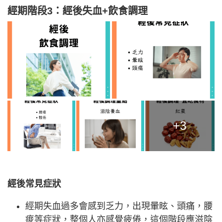
經期階段3：經後失血+飲食調理
+3
經後常見症狀
經期失血過多會感到乏力，出現暈眩、頭痛，腰
痠等症狀，整個人亦感覺疲倦，這個階段應滋陰