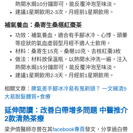
熱開水焗10分鐘即可，能反覆沖泡至味淡。
建議1星期飲用2-3次，月經前1星期飲用。
補氣養血：桑寄生桑椹紅棗茶
功效：補氣養血，適合有手腳冰冷、心悸、頭暈
等症狀的氣血虛弱型月經不適人士飲用。
材料：桑寄生15克、桑椹10克、去核紅棗3枚
做法：材料放保溫瓶，以熱開水沖洗一遍，注入
熱開水焗15分鐘即可，能反覆沖泡至味淡。
建議1星期飲用2-3天，月經前1星期飲用。
相關文章：
脾氣差手腳冰冷易有鬼剃頭？ 一文睇清5
大易脫髮體質+食療
延伸閱讀：
改善白帶增多問題 中醫推介
2款清熱茶療
梁尹倩醫師亦曾在其
facebook專頁
發文，分享過白帶