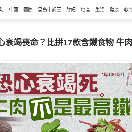
時
中國
國際
星島申訴王
財經
地產
生活
健康
教
心衰竭喪命？比拼17款含鐵食物 牛