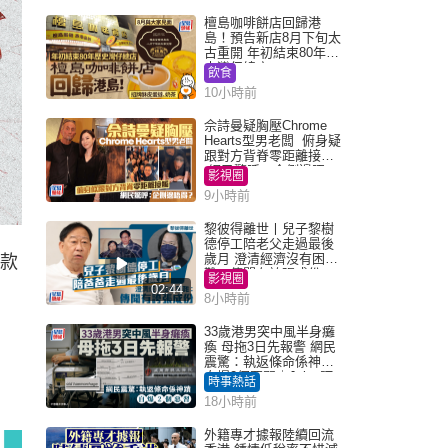
檀島咖啡餅店回歸港
島！預告新店8月下旬太
古重開 年初結束80年歷
史灣仔總店
飲食
10小時前
佘詩曼疑胸壓Chrome
Hearts型男老闆 俯身疑
跟對方背脊零距離接觸
網民驚呼：企側邊唔
影視圈
得？
9小時前
黎彼得離世丨兒子黎樹
德停工陪老父走過最後
歲月 澄清經濟沒有困
7款
難：傳聞有誇張成份
影視圈
02:44
8小時前
33歲港男突中風半身癱
瘓 母拖3日先報警 網民
震驚：執返條命係神蹟
自爆2個惡習｜Juicy叮
時事熱話
18小時前
外籍專才據報陸續回流