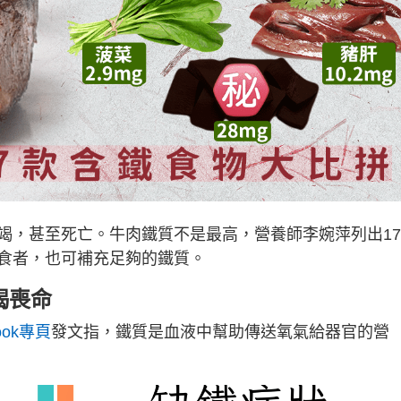
竭，甚至死亡。牛肉鐵質不是最高，營養師李婉萍列出1
食者，也可補充足夠的鐵質。
竭喪命
ook專頁
發文指，鐵質是血液中幫助傳送氧氣給器官的營
：