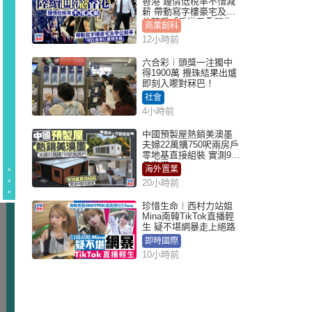
香港 鍾情低稅率不惜減
薪 帶動寫字樓豪宅及學
位競爭「香港已重現生
商業創科
機」
12小時前
六合彩︱頭獎一注獨中
得1900萬 攪珠結果出爐
即刻入嚟對冧巴！
社會
4小時前
中國預製屋熱銷美澳墨
夫婦22萬購750呎兩房戶
零地基直接組裝 實測9個
月激讚
海外置業
20小時前
珍惜生命︱西村力站姐
Mina南韓TikTok直播輕
生 疑不堪網暴走上絕路
即時國際
10小時前