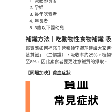
減肥節食者
孕婦
長年吃素者
年長者
3歲以下嬰幼兒
補鐵方法｜吃動物性食物補鐵 
鐵質應如何補充？營養師李婉萍建議大家進
基質鐵」（二價鐵），吸收率約25%。植
至8%，因此素食者要更注意鐵質的攝取。
【同場加映】貧血症狀