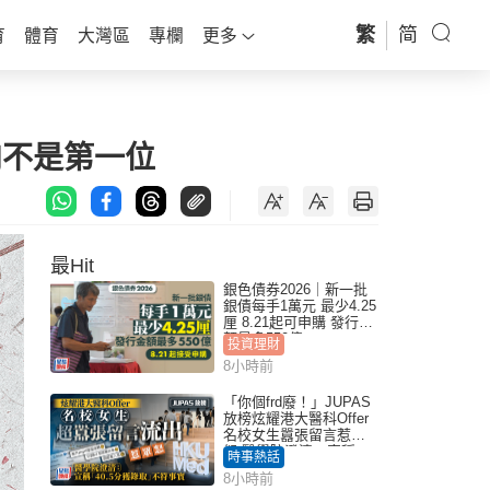
繁
简
育
體育
大灣區
專欄
更多
肉不是第一位
最Hit
銀色債券2026｜新一批
銀債每手1萬元 最少4.25
厘 8.21起可申購 發行金
額最多550億
投資理財
8小時前
「你個frd廢！」JUPAS
放榜炫耀港大醫科Offer
名校女生囂張留言惹眾
怒 醫學院澄清：宣稱
時事熱話
「40.5分獲錄取」不符事
8小時前
實｜Juicy叮