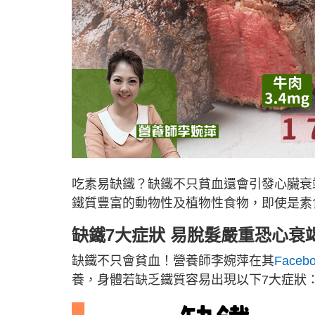
吃素易缺鐵？缺鐵不只貧血還會引發心臟衰
鐵質豐富的動物性及植物性食物，即使是素
缺鐵7大症狀 易脫髮嚴重恐心衰
缺鐵不只會貧血！營養師李婉萍在其
Faceb
養，身體若缺乏鐵質容易出現以下7大症狀