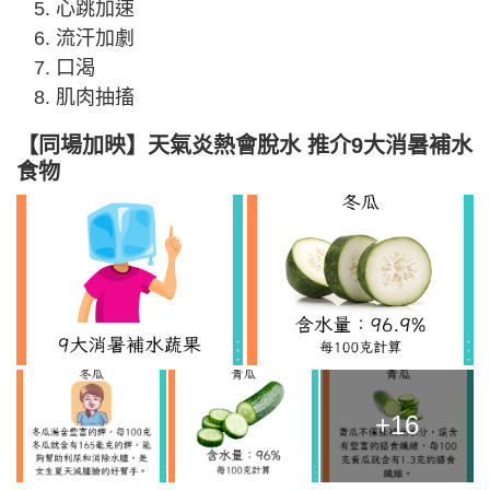
心跳加速
流汗加劇
口渴
肌肉抽搐
【同場加映】天氣炎熱會脫水 推介9大消暑補水
食物
+16