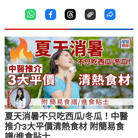
夏天消暑不只吃西瓜/冬瓜！中醫
推介3大平價清熱食材 附簡易食
譜/進食貼士