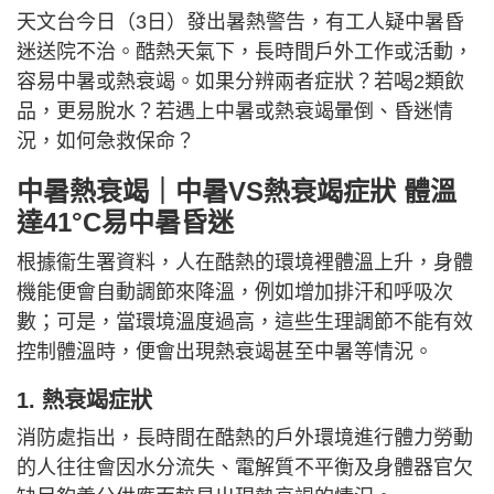
天文台今日（3日）發出暑熱警告，有工人疑中暑昏
迷送院不治。酷熱天氣下，長時間戶外工作或活動，
容易中暑或熱衰竭。如果分辨兩者症狀？若喝2類飲
品，更易脫水？若遇上中暑或熱衰竭暈倒、昏迷情
況，如何急救保命？
中暑熱衰竭｜中暑VS熱衰竭症狀 體溫
達41°C易中暑昏迷
根據衞生署資料，人在酷熱的環境裡體溫上升，身體
機能便會自動調節來降溫，例如增加排汗和呼吸次
數；可是，當環境溫度過高，這些生理調節不能有效
控制體溫時，便會出現熱衰竭甚至中暑等情況。
1. 熱衰竭症狀
消防處指出，長時間在酷熱的戶外環境進行體力勞動
的人往往會因水分流失、電解質不平衡及身體器官欠