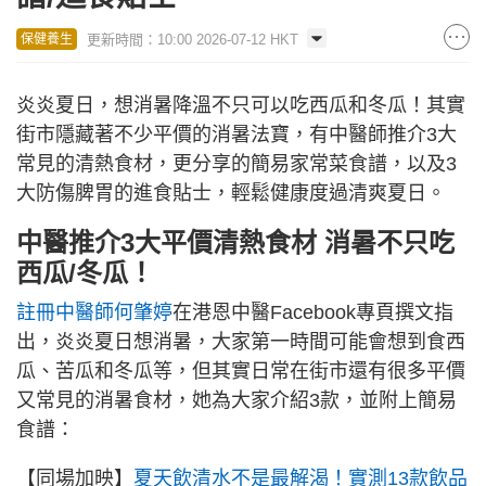
更新時間：10:00 2026-07-12 HKT
保健養生
炎炎夏日，想消暑降溫不只可以吃西瓜和冬瓜！其實
街市隱藏著不少平價的消暑法寶，有中醫師推介3大
常見的清熱食材，更分享的簡易家常菜食譜，以及3
大防傷脾胃的進食貼士，輕鬆健康度過清爽夏日。
中醫推介3大平價清熱食材 消暑不只吃
西瓜/冬瓜！
註冊中醫師何肇婷
在港恩中醫Facebook專頁撰文指
出，炎炎夏日想消暑，大家第一時間可能會想到食西
瓜、苦瓜和冬瓜等，但其實日常在街市還有很多平價
又常見的消暑食材，她為大家介紹3款，並附上簡易
食譜：
【同場加映】
夏天飲清水不是最解渴！實測13款飲品