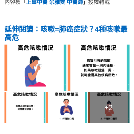
內容獲「
上璽中醫 余雅雯 中醫師
」授權轉載
延伸閱讀：咳嗽=肺癌症狀？4種咳嗽最
高危
+2