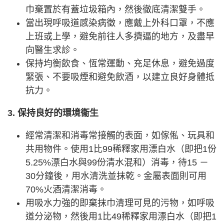
巾棄置於有蓋垃圾箱內，然後徹底清潔雙手。
當出現呼吸道感染病徵，應戴上外科口罩，不應
上班或上學，避免前往人多擠逼的地方，及盡早
向醫生求診。
保持均衡飲食、恆常運動、充足休息，避免過度
緊張、不要吸煙和避免飲酒，以建立良好身體抵
抗力。
3. 保持良好的環境衞生
經常清潔和消毒常接觸的表面，如傢俬、玩具和
共用物件。使用1比99稀釋家用漂白水（即把1份
5.25%漂白水與99份清水混和）消毒，待15 －
30分鐘後，用水清洗並抹乾。金屬表面則可用
70%火酒清潔消毒。
用吸水力強的即棄抹巾清理可見的污物，如呼吸
道分泌物，然後用1比49稀釋家用漂白水（即把1