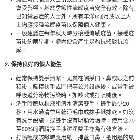
會受影響。基於季節性流感疫苗安全有效，除有
已知禁忌症的人士外，所有年滿6個月或以上人
士均應接種流感疫苗以保障個人健康。
一般建議在每年秋天時分接種流感疫苗，接種疫
苗後約兩星期，體內便會產生足夠抗體對抗流
感。
2. 保持良好的個人衞生
經常保持雙手清潔，尤其在觸摸口、鼻或眼之前
和後；觸摸扶手或門把等公共設施後；或當手被
呼吸道分泌物污染時，如咳嗽或打噴嚏後。
洗手時應以梘液和清水清潔雙手，搓手最少20
秒，用水過清並用乾淨毛巾或抹手紙抹乾。如沒
有洗手設施，或雙手沒有明顯污垢時，使用含70
至80%的酒精搓手液潔淨雙手亦為有效方法。
打噴嚏或咳嗽時應用紙巾掩蓋口鼻，把用過的紙