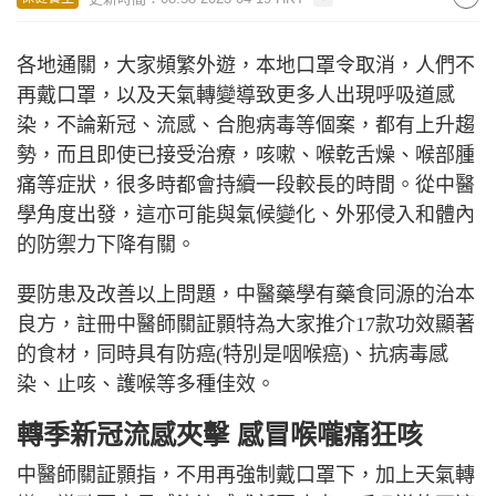
各地通關，大家頻繁外遊，本地口罩令取消，人們不
再戴口罩，以及天氣轉變導致更多人出現呼吸道感
染，不論新冠、流感、合胞病毒等個案，都有上升趨
勢，而且即使已接受治療，咳嗽、喉乾舌燥、喉部腫
痛等症狀，很多時都會持續一段較長的時間。從中醫
學角度出發，這亦可能與氣候變化、外邪侵入和體內
的防禦力下降有關。
要防患及改善以上問題，中醫藥學有藥食同源的治本
良方，註冊中醫師關証顥特為大家推介
17
款功效顯著
的食材，同時具有防癌
(
特別是咽喉癌
)
、抗病毒感
染、止咳、護喉等多種佳效。
轉季新冠流感夾擊 感冒喉嚨痛狂咳
中醫師關証顥指，不用再強制戴口罩下，加上天氣轉