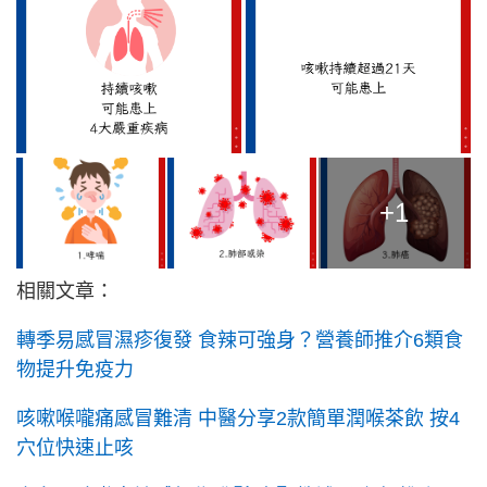
+1
相關文章：
轉季易感冒濕疹復發 食辣可強身？營養師推介6類食
物提升免疫力
咳嗽喉嚨痛感冒難清 中醫分享2款簡單潤喉茶飲 按4
穴位快速止咳