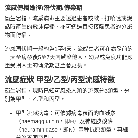
流感傳播途徑/潛伏期/傳染期
衞生署指，流感病毒主要透過患者咳嗽、打噴嚏或說
話時產生的飛沫傳播，亦可透過直接接觸患者的分泌
物而傳播。
流感潛伏期一般約為1至4天。流感患者可在病發前約
一天至病發後5至7天內感染他人，幼兒或免疫功能嚴
重受損人士的傳染期甚至會更長。
流感症狀 甲型/乙型/丙型流感特徵
衞生署指，現時已知可感染人類的流感分3類型，分
別為甲型、乙型和丙型。
甲型流感病毒：可依據病毒表面的血凝素
（haemagglutinin，即H）及神經胺酸酶
（neuraminidase，即N）兩種抗原類型，再細
分為不同亞型。