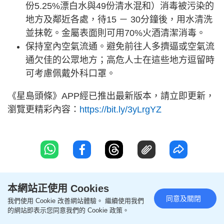
份5.25%漂白水與49份清水混和）消毒被污染的
地方及鄰近各處，待15 － 30分鐘後，用水清洗
並抹乾。金屬表面則可用70%火酒清潔消毒。
保持室內空氣流通。避免前往人多擠逼或空氣流
通欠佳的公眾地方；高危人士在這些地方逗留時
可考慮佩戴外科口罩。
《星島頭條》APP經已推出最新版本，請立即更新，
瀏覽更精彩內容：
https://bit.ly/3yLrgYZ
本網站正使用 Cookies
聯絡我們
版權及免責聲明
同意及關閉
我們使用 Cookie 改善網站體驗。 繼續使用我們
的網站即表示您同意我們的 Cookie 政策。
關於我們
幫助及反饋