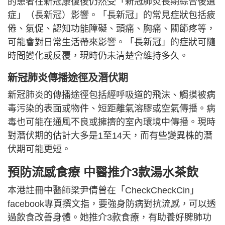
的患者在新冠康復後仍然受「新冠肺炎長期綜合後遺
症」（長新冠）影響。「長新冠」的常見症狀包括疲
倦、氣促、認知功能障礙、頭痛、胸痛、關節疼等，
可能會對日常生活帶來影響。「長新冠」的症狀可隨
時間變化或反覆，現時仍未清楚會維持多久。
新冠肺炎傳播途徑及潛伏期
新冠肺炎的傳播途徑包括經呼吸道的飛沫、觸摸被病
毒污染的表面或物件、短距離氣溶膠或空氣傳播。病
毒也可能在通風不良或擁擠的室內環境中傳播。現時
對潛伏期的估計大多是1至14天，而有些變異株的潛
伏期可能更短。
預防流感食療 中醫推介3款湯水茶飲
本港註冊中醫師梁尹倩曾在「CheckCheckCin」
facebook專頁撰文指，要強身防病對抗流感，可以透
過飲食改善身體。她推介3款食療，有助養好脾肺功