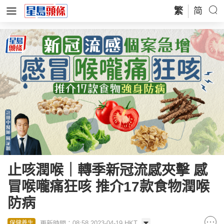
繁
简
止咳潤喉｜轉季新冠流感夾擊 感
冒喉嚨痛狂咳 推介17款食物潤喉
防病
更新時間：08:58 2023-04-19 HKT
保健養生