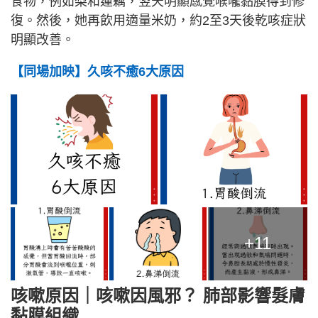
食物，例如梨和蓮藕，翌天明顯感覺喉嚨黏膜得到修
復。然後，她再飲用適量米奶，約2至3天後乾咳症狀
明顯改善。
【同場加映】久咳不癒6大原因
+11
咳嗽原因｜咳嗽因風邪？ 肺部影響髮膚
黏膜組織