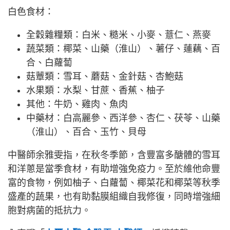
白色食材：
全穀雜糧類：白米、糙米、小麥、薏仁、燕麥
蔬菜類：椰菜、山藥（淮山）、薯仔、蓮藕、百
合、白蘿蔔
菇蕈類：雪耳、蘑菇、金針菇、杏鮑菇
水果類：水梨、甘蔗、香蕉、柚子
其他：牛奶、雞肉、魚肉
中藥材：白高麗參、西洋參、杏仁、茯苓、山藥
（淮山）、百合、玉竹、貝母
中醫師余雅雯指，在秋冬季節，含豐富多醣體的雪耳
和洋蔥是當季食材，有助增強免疫力。至於維他命豐
富的食物，例如柚子、白蘿蔔、椰菜花和椰菜等秋季
盛產的蔬果，也有助黏膜組織自我修復，同時增強細
胞對病菌的抵抗力。