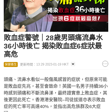
敗血症警號｜28歲男頭痛流鼻水
36小時後亡 揭染敗血症6症狀最
高危
更新時間：13:29 2023-01-19 HKT
保健養生
頭痛、流鼻水看似一般傷風感冒的症狀，但原來可能
是敗血症先兆，甚至會致命！英國一名男子持續36小
時感到頭痛和不斷流鼻涕，最終證實患上敗血症，其
後更因此死亡。香港港安醫院–司徒拔道亦表示敗血
症的死亡率可高達40%，並指出高危族群及6大症