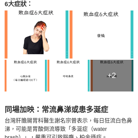
6大症狀：
+2
同場加映：常流鼻涕或患多涎症
台灣肝膽腸胃科醫生謝名宗曾表示，每日狂流白色鼻
涕，可能是胃酸倒流導致「多涎症（water
brash）」，嚴重可引致腦癱、柏金遜症。