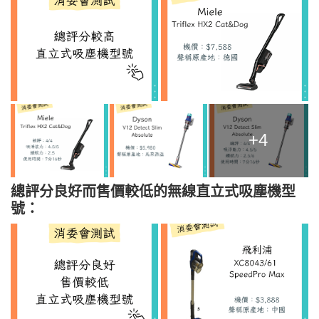
+4
總評分良好而售價較低的無線
直立式吸塵機
型
號：