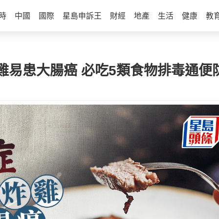
時
中國
國際
星島申訴王
財經
地產
生活
健康
教
雞易患大腸癌 必吃5類食物排毒通便