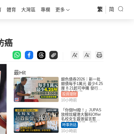
繁
简
育
體育
大灣區
專欄
更多
防癌
最Hit
銀色債券2026｜新一批
銀債每手1萬元 最少4.25
厘 8.21起可申購 發行金
額最多550億
投資理財
10小時前
「你個frd廢！」JUPAS
放榜炫耀港大醫科Offer
名校女生囂張留言惹眾
怒 醫學院澄清：宣稱
時事熱話
「40.5分獲錄取」不符事
10小時前
實｜Juicy叮