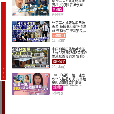
德停工陪老父走過最後
歲月 澄清經濟沒有困
難：傳聞有誇張成份
影視圈
02:44
9小時前
外籍專才據報陸續回流
香港 鍾情低稅率不惜減
薪 帶動寫字樓豪宅及學
位競爭「香港已重現生
商業創科
機」
13小時前
中國預製屋熱銷美澳墨
夫婦22萬購750呎兩房戶
零地基直接組裝 實測9個
月激讚
海外置業
22小時前
TVB「新聞一姐」陳嘉
欣罕失控極可愛 畀林超
英叫姐姐現魔性笑聲 自
嘲是姨姨獲網民激讚
影視圈
6小時前