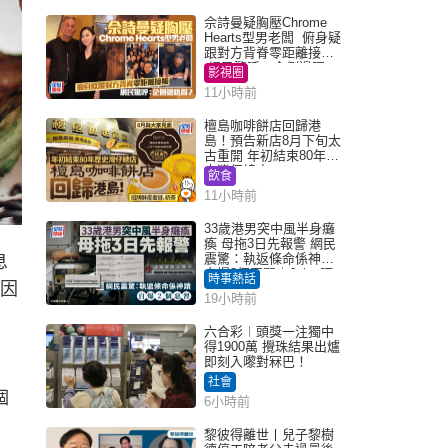
佘詩曼疑胸壓Chrome
Hearts型男老闆 俯身疑
跟對方背脊零距離接觸
網民驚呼：企側邊唔
影視圈
得？
11小時前
檀島咖啡餅店回歸港
島！預告新店8月下旬太
古重開 年初結束80年歷
史灣仔總店
飲食
11小時前
33歲港男突中風半身癱
瘓 母拖3日先報警 網民
震驚：執返條命係神蹟
息
自爆2個惡習｜Juicy叮
時事熱話
險因
19小時前
六合彩︱頭獎一注獨中
得1900萬 攪珠結果出爐
即刻入嚟對冧巴！
社會
個
6小時前
黎彼得離世丨兒子黎樹