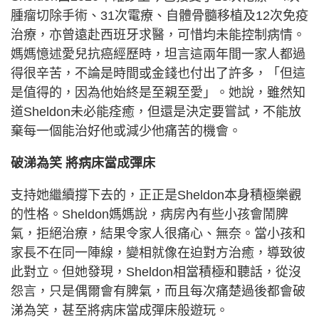
腫瘤切除手術、31次電療、自體骨髓移植及12次免疫
治療，亦曾遠赴西班牙求醫，可惜均未能控制病情。
媽媽憶述愛兒抗癌經歷時，坦言這兩年間一家人都過
得很辛苦，不論是時間或金錢也付出了許多，「但這
是值得的，因為他始終是至親至愛」。她說，雖然知
道Sheldon未必能痊癒，但還是決定要嘗試，不能放
棄每一個能治好他或減少他痛苦的機會。
破涕為笑
將病床當成彈床
支持她繼續撐下去的，正正是Sheldon本身積極樂觀
的性格。Sheldon媽媽說，病房內有些小孩會鬧脾
氣，拒絕治療，結果令家人很痛心、無奈。當小孩和
家長不在同一陣線，變相就像在迫對方治癒，導致彼
此對立。但她發現，Sheldon相當積極和聽話，從沒
怨言，只是偶爾會有脾氣，而且每次痛楚過後都會破
涕為笑，甚至將病床當成彈床般遊玩。