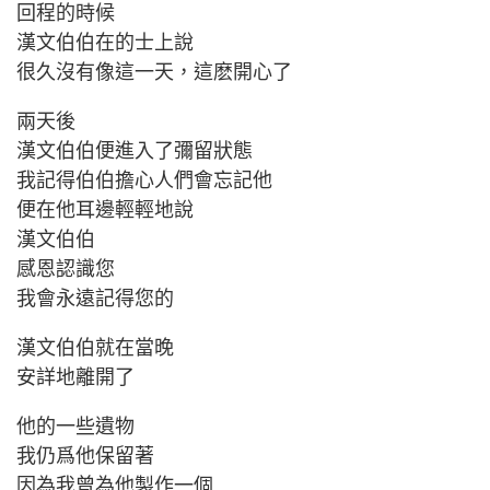
回程的時候
漢文伯伯在的士上說
很久沒有像這一天，這麽開心了
兩天後
漢文伯伯便進入了彌留狀態
我記得伯伯擔心人們會忘記他
便在他耳邊輕輕地說
漢文伯伯
感恩認識您
我會永遠記得您的
漢文伯伯就在當晚
安詳地離開了
他的一些遺物
我仍爲他保留著
因為我曾為他製作一個