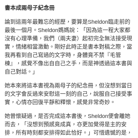
書本成兩母子紀念冊
論到這兩年最難忘的經歷，要算是Sheldon臨走前的
最後一個月。Sheldon媽媽說：「因為這一程大家都
沒有心理準備，我們（兩夫妻）起初完全無法接受現
實，情緒相當激動。剛好此時正是書本對稿之際，當
我再看到自己寫過的文字時，身體竟不禁『毛管
棟』，感覺不像出自自己之手，而是神透過這本書與
自己對話。」
她本來將這本書視為兩母子的紀念冊，但沒想到當日
的文字會反過來安慰這一刻的自己，說服自己接受事
實，心情亦回復平靜和釋懷，感覺非常奇妙。
她曾懷疑過，是否完成這本書後，Sheldon便會離她
而去，「沒想到預感竟成真，亦更加覺得是主的安
排，所有時刻都安排得如此恰好。」可惜遺憾的是，