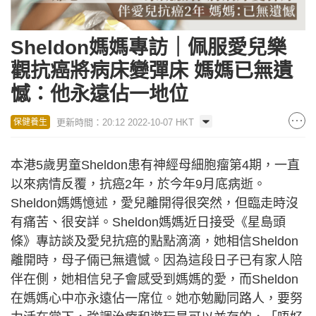
Sheldon媽媽專訪｜佩服愛兒樂
觀抗癌將病床變彈床 媽媽已無遺
憾：他永遠佔一地位
更新時間：20:12 2022-10-07 HKT
保健養生
本港5歲男童Sheldon患有神經母細胞瘤第4期，一直
以來病情反覆，抗癌2年，於今年9月底病逝。
Sheldon媽媽憶述，愛兒離開得很突然，但臨走時沒
有痛苦、很安詳。Sheldon媽媽近日接受《星島頭
條》專訪談及愛兒抗癌的點點滴滴，她相信Sheldon
離開時，母子倆已無遺憾。因為這段日子已有家人陪
伴在側，她相信兒子會感受到媽媽的愛，而Sheldon
在媽媽心中亦永遠佔一席位。她亦勉勵同路人，要努