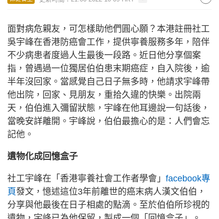
面對病危親友，可怎樣助他們圓心願？本港註冊社工
吳宇峰在香港防癌會工作，提供寧養服務多年，陪伴
不少病患者度過人生最後一段路。近日他分享個案
指，曾遇過一位獨居伯伯患末期癌症，自入院後，逾
半年沒回家。當感覺自己日子無多時，他請求宇峰帶
他出院，回家、見朋友，重拾久違的快樂。出院兩
天，伯伯進入彌留狀態，宇峰在他耳邊說一句話後，
當晚安詳離開。宇峰說，伯伯最擔心的是：人們會忘
記他。
遺物化成回憶盒子
社工宇峰在「香港寧養社會工作者學會」
facebook專
頁
發文，憶述這位3年前離世的癌末病人漢文伯伯，
分享與他最後在日子相處的點滴。至於伯伯所珍視的
遺物，宇峰已為他保留，製成一個「回憶盒子」。