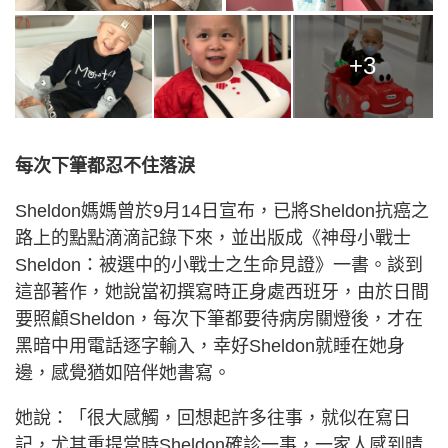
+3
每次下筆都忍不住落淚
Sheldon媽媽曾於9月14日宣布，已將Sheldon抗癌之
路上的點點滴滴記錄下來，並出版成《神母小戰士
Sheldon：被選中的小戰士之生命見證》一書。談到
這部著作，她說當初撰寫時正身處西班牙，由於日間
要照顧Sheldon，每次下筆都要待病房關燈後，才在
黑暗中用電話逐字輸入，幸好Sheldon就睡在她身
邊，感覺猶如陪伴她書寫。
她說：「很大感觸，回想起許多往事，就似在寫日
記，尤其重提當時Sheldon確診一事，一家人感到晴