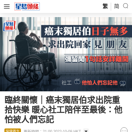
繁
简
臨終關懷｜癌末獨居伯求出院重
拾快樂 暖心社工陪伴至最後：他
怕被人們忘記
更新時間：21:00 2022-10-09 HKT
保健養生