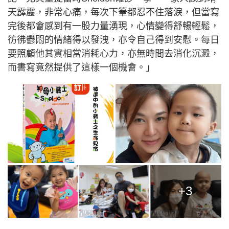
天霹靂，非常心痛，每次下筆都忍不住落淚，但當寫
完後都會感到有一股力量湧現，心情變得舒暢輕鬆，
彷彿鬱悶的情緒得以發洩，亦令自己得到安慰。每日
要照顧他其實相當消耗心力，亦無時間去消化沉澱，
而書寫竟然提供了這樣一個機會。」
+3