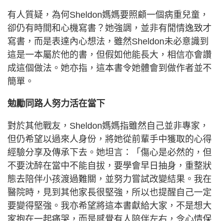
有人質疑，為何Sheldon媽媽要照顧一個病重兒童，
卻仍有時間和心機寫書？她強調，並非有閒情逸致才
寫書，而是表達內心想法，雖然Sheldon未必意識到
這是一本屬於他的書，但假如他能長大，相信亦會讚
成這個做法。她亦指，這本書令她體會到做作者並不
簡單。
勉勵同路人努力活在當下
對於其他戰友，Sheldon媽媽指雖然自己並非專家，
但仍希望以過來人身份，將她從前輩手中獲取的心得
經驗分享及傳承下去。她坦言：「傷心是必然的，但
不要沈醉在當中不能自拔，要學會早日抽身，重整狀
態去陪伴小孩渡過難關，並努力嘗試改變結果。我在
醫院時，見到其他家長很堅強，所以也提醒自己一定
要變得堅強。我亦希望將這本書獻給大家，不是想大
家抱在一起痛哭，而是感覺有人陪伴左右，令心情保