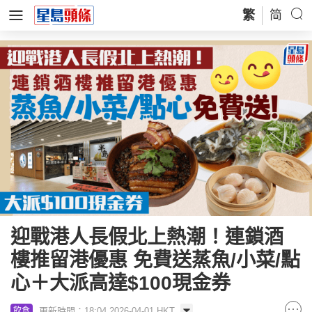
繁
简
迎戰港人長假北上熱潮！連鎖酒
樓推留港優惠 免費送蒸魚/小菜/點
心＋大派高達$100現金券
更新時間：18:04 2026-04-01 HKT
飲食