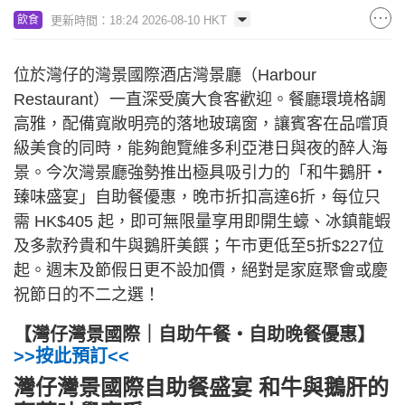
更新時間：18:24 2026-08-10 HKT
飲食
位於灣仔的灣景國際酒店灣景廳（Harbour
Restaurant）一直深受廣大食客歡迎。餐廳環境格調
高雅，配備寬敞明亮的落地玻璃窗，讓賓客在品嚐頂
級美食的同時，能夠飽覽維多利亞港日與夜的醉人海
景。今次灣景廳強勢推出極具吸引力的「和牛鵝肝・
臻味盛宴」自助餐優惠，晚市折扣高達6折，每位只
需 HK$405 起，即可無限量享用即開生蠔、冰鎮龍蝦
及多款矜貴和牛與鵝肝美饌；午市更低至5折$227位
起。週末及節假日更不設加價，絕對是家庭聚會或慶
祝節日的不二之選！
【灣仔灣景國際｜自助午餐・自助晚餐優惠】
>>按此預訂<<
灣仔灣景國際自助餐盛宴 和牛與鵝肝的