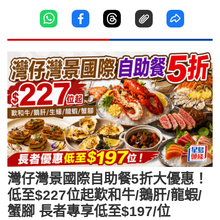
灣仔灣景國際自助餐5折大優惠！
低至$227位起歎和牛/鵝肝/龍蝦/
蟹腳 長者專享低至$197/位