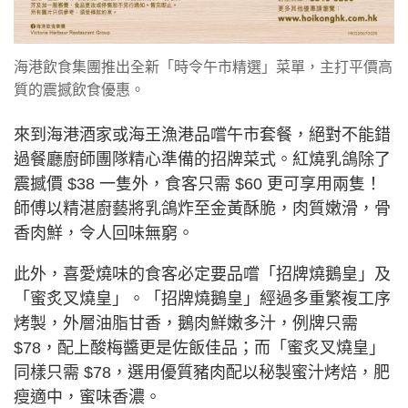
海港飲食集團推出全新「時令午市精選」菜單，主打平價高
質的震撼飲食優惠。
來到海港酒家或海王漁港品嚐午市套餐，絕對不能錯
過餐廳廚師團隊精心準備的招牌菜式。紅燒乳鴿除了
震撼價 $38 一隻外，食客只需 $60 更可享用兩隻！
師傅以精湛廚藝將乳鴿炸至金黃酥脆，肉質嫩滑，骨
香肉鮮，令人回味無窮。
此外，喜愛燒味的食客必定要品嚐「招牌燒鵝皇」及
「蜜炙叉燒皇」。「招牌燒鵝皇」經過多重繁複工序
烤製，外層油脂甘香，鵝肉鮮嫩多汁，例牌只需
$78，配上酸梅醬更是佐飯佳品；而「蜜炙叉燒皇」
同樣只需 $78，選用優質豬肉配以秘製蜜汁烤焙，肥
瘦適中，蜜味香濃。