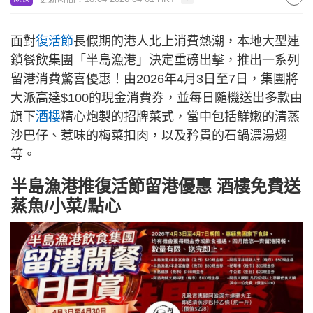
面對
復活節
長假期的港人北上消費熱潮，本地大型連
鎖餐飲集團「半島漁港」決定重磅出擊，推出一系列
留港消費驚喜優惠！由2026年4月3日至7日，集團將
大派高達$100的現金消費券，並每日隨機送出多款由
旗下
酒樓
精心炮製的招牌菜式，當中包括鮮嫩的清蒸
沙巴仔、惹味的梅菜扣肉，以及矜貴的石鍋濃湯翅
等。
半島漁港推復活節留港優惠 酒樓免費送
蒸魚/小菜/點心