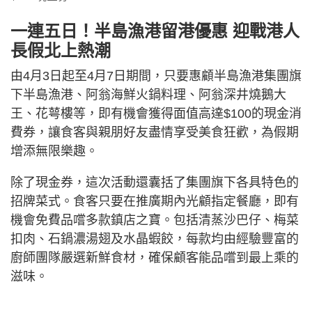
一連五日！半島漁港留港優惠 迎戰港人
長假北上熱潮
由4月3日起至4月7日期間，只要惠顧半島漁港集團旗
下半島漁港、阿翁海鮮火鍋料理、阿翁深井燒鵝大
王、花萼樓等，即有機會獲得面值高達$100的現金消
費券，讓食客與親朋好友盡情享受美食狂歡，為假期
增添無限樂趣。
除了現金券，這次活動還囊括了集團旗下各具特色的
招牌菜式。食客只要在推廣期內光顧指定餐廳，即有
機會免費品嚐多款鎮店之寶。包括清蒸沙巴仔、梅菜
扣肉、石鍋濃湯翅及水晶蝦餃，每款均由經驗豐富的
廚師團隊嚴選新鮮食材，確保顧客能品嚐到最上乘的
滋味。