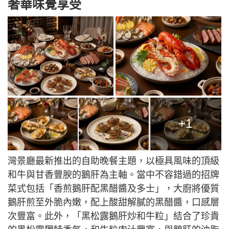
奢華味覺享受
+1
灣景廳最新推出的自助晚餐主題，以極具風味的頂級
和牛與甘香豐腴的鵝肝為主軸。當中不容錯過的招牌
菜式包括「香煎鵝肝配黑醋醬及多士」，大廚將優質
鵝肝煎至外脆內嫩，配上酸甜解膩的黑醋醬，口感層
次豐富。此外，「黑松露鵝肝炒和牛粒」結合了珍貴