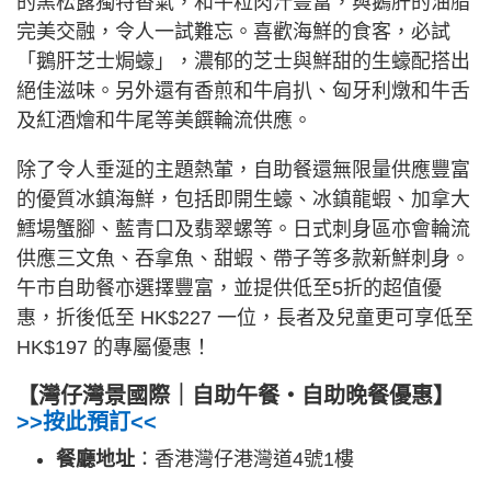
的黑松露獨特香氣，和牛粒肉汁豐富，與鵝肝的油脂
完美交融，令人一試難忘。喜歡海鮮的食客，必試
「鵝肝芝士焗蠔」，濃郁的芝士與鮮甜的生蠔配搭出
絕佳滋味。另外還有香煎和牛肩扒、匈牙利燉和牛舌
及紅酒燴和牛尾等美饌輪流供應。
除了令人垂涎的主題熱葷，自助餐還無限量供應豐富
的優質冰鎮海鮮，包括即開生蠔、冰鎮龍蝦、加拿大
鱈場蟹腳、藍青口及翡翠螺等。日式刺身區亦會輪流
供應三文魚、吞拿魚、甜蝦、帶子等多款新鮮刺身。
午市自助餐亦選擇豐富，並提供低至5折的超值優
惠，折後低至 HK$227 一位，長者及兒童更可享低至
HK$197 的專屬優惠！
【灣仔灣景國際｜自助午餐・自助晚餐優惠】
>>按此預訂<<
餐廳地址
：香港灣仔港灣道4號1樓