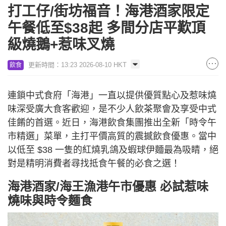
打工仔/街坊福音！海港酒家限定
午餐低至$38起 多間分店平歎頂
級燒鵝+惹味叉燒
更新時間：13:23 2026-08-10 HKT
飲食
連鎖中式食府「海港」一直以提供優質點心及惹味燒
味深受廣大食客歡迎，是不少人飲茶聚會及享受中式
佳餚的首選。近日，海港飲食集團推出全新「時令午
市精選」菜單，主打平價高質的震撼飲食優惠。當中
以低至 $38 一隻的紅燒乳鴿及蝦球伊麵最為吸睛，絕
對是精明消費者尋找抵食午餐的必食之選！
海港酒家/海王漁港午市優惠 必試惹味
燒味與時令麵食