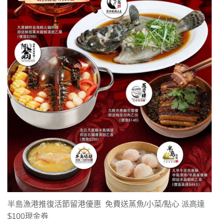
半島漁港推復活節留港優惠 免費送蒸魚/小菜/點心 派高達
$100現金券