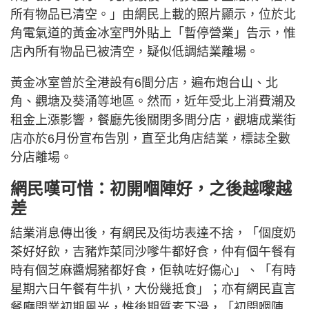
所有物品已清空。」由網民上載的照片顯示，位於北
角電氣道的黃金冰室門外貼上「暫停營業」告示，惟
店內所有物品已被清空，疑似低調結業離場。
黃金冰室曾於全港設有6間分店，遍布炮台山、北
角、觀塘及葵涌等地區。然而，近年受北上消費潮及
租金上漲影響，餐廳先後關閉多間分店，觀塘成業街
店亦於6月份宣布告別，直至北角店結業，標誌全數
分店離場。
網民嘆可惜：初開嗰陣好，之後越嚟越
差
結業消息傳出後，有網民及街坊表達不捨，「個度奶
茶好好飲，吉豬炸菜同沙嗲牛都好食，仲有個午餐有
時有個芝麻醬焗豬都好食，佢執咗好傷心」、「有時
星期六日午餐有牛扒，大份幾抵食」；亦有網民直言
餐廳開業初期風光，惟後期質素下滑，「初開嗰陣