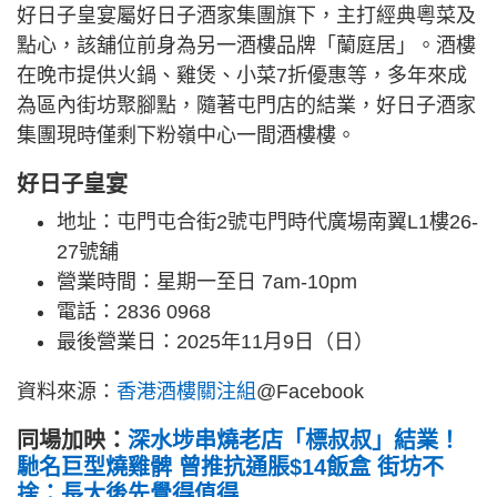
好日子皇宴屬好日子酒家集團旗下，主打經典粵菜及
點心，該舖位前身為另一酒樓品牌「蘭庭居」。酒樓
在晚市提供火鍋、雞煲、小菜7折優惠等，多年來成
為區內街坊聚腳點，隨著屯門店的結業，好日子酒家
集團現時僅剩下粉嶺中心一間酒樓樓。
好日子皇宴
地址：屯門屯合街2號屯門時代廣場南翼L1樓26-
27號舖
營業時間：星期一至日 7am-10pm
電話：2836 0968
最後營業日：2025年11月9日（日）
資料來源：
香港酒樓關注組
@Facebook
同場加映：
深水埗串燒老店「標叔叔」結業！
馳名巨型燒雞髀 曾推抗通脹$14飯盒 街坊不
捨：長大後先覺得值得