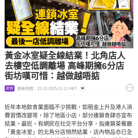
黃金冰室疑全線結業！北角店人
去樓空低調離場 高峰期擁6分店
街坊嘆可惜：越做越唔掂
更新時間：15:13 2025-11-11 HKT
飲食
近年本地飲食業面臨不少挑戰，如租金上升及港人消
費習慣改變等，除了地區小店，部分連鎖食肆亦宣布
結業。最近，有網民在社交平台分享，指連鎖茶餐廳
「黃金冰室」的北角分店悄然結業，店內物品亦已全