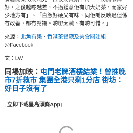
好，之後越嚟越差，不過鍾意佢有加大奶茶，而家好
少地方有」、「白飯好硬又有味，同佢哋反映過但係
冇改善，都冇幫襯。啲嘢太鹹。有啲可惜。」
來源：
北角有樂
、
香港茶餐廳及美食關注組
@Facebook
文：LW
同場加映：
屯門老牌酒樓結業！曾推晚
市7折救市 集團全港只剩1分店 街坊：
好日子沒有了
↓立即下載星島頭條App↓