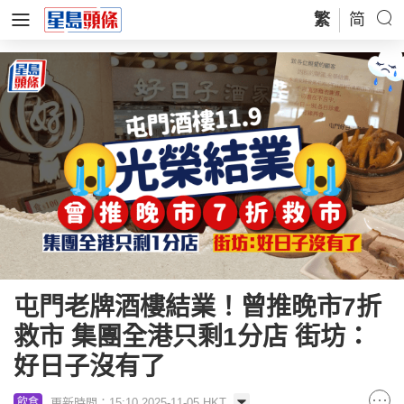
繁
简
屯門老牌酒樓結業！曾推晚市7折
救市 集團全港只剩1分店 街坊：
好日子沒有了
更新時間：15:10 2025-11-05 HKT
飲食