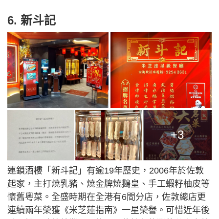
6. 新斗記
+3
連鎖酒樓「新斗記」有逾19年歷史，2006年於佐敦
起家，主打燒乳豬、燒金牌燒鵝皇、手工蝦籽柚皮等
懷舊粵菜。全盛時期在全港有6間分店，佐敦總店更
連續兩年榮獲《米芝蓮指南》一星榮譽。可惜近年後