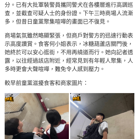
分。已有大批軍裝警員攜同警犬在各樓層進行高調巡
查，並截查可疑人士的身份證。下午三時商場人流漸
多，但昔日童黨聚集喧嘩的畫面已不復見。
商場氣氛雖然略顯緊張，但商戶對警方的迅速行動表
示高度讚賞。食客何小姐表示，冰糖葫蘆店關門後，
她終於可以安心逛街，不用再繞道而行。她向記者透
露，以往經過該店附近，經常見到有年輕人聚集，人
多時更會大聲喧嘩，難免令人感到壓力。
較早前童黨滋擾食客和商家圖片：