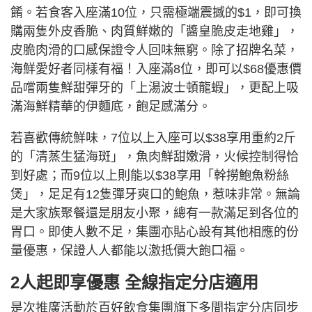
餚。若食客入座滿10位，只需極端震撼的$1，即可換
購兩隻外皮香脆、肉質鮮嫩的「醬皇脆皮走地雞」，
皮脆肉滑的口感保證令人回味無窮。除了招牌名菜，
海鮮愛好者同樣有福！入座滿8位，即可以$68優惠價
品嚐兩隻鮮甜彈牙的「上湯波士頓龍蝦」，更配上吸
滿海鮮精華的伊麵底，飽足感滿分。
若喜歡傳統鮮味，7位以上入座可以$38享用重約2斤
的「清蒸生猛海斑」，魚肉鮮甜嫩滑，火候控制得恰
到好處；而9位以上則能以$38享用「幹撈鮑魚粉絲
煲」，足足有12隻彈牙爽口的鮑魚，惹味非常。無論
是大家族聚餐還是朋友小聚，總有一款滿足到各位的
胃口。即使人數不足，集團亦貼心設有其他相應的份
量優惠，保證人人都能以激抵價大飽口福。
2人起即享優惠 全線指定分店適用
是次推廣活動於百好飲食集團旗下多間指定分店同步