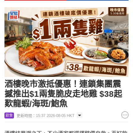
酒樓晚市激抵優惠！連鎖集團震
撼推出$1兩隻脆皮走地雞 $38起
歎龍蝦/海斑/鮑魚
更新時間：15:37 2026-08-05 HKT
飲食