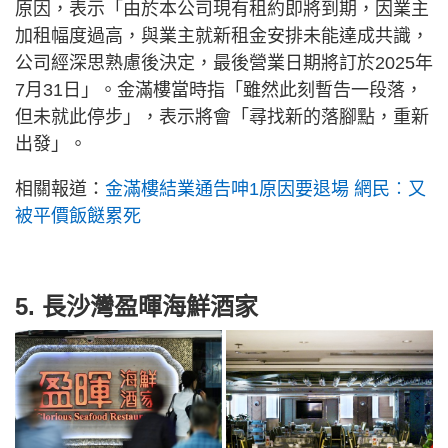
原因，表示「由於本公司現有租約即將到期，因業主
加租幅度過高，與業主就新租金安排未能達成共識，
公司經深思熟慮後決定，最後營業日期將訂於2025年
7月31日」。金滿樓當時指「雖然此刻暫告一段落，
但未就此停步」，表示將會「尋找新的落腳點，重新
出發」。
相關報道：
金滿樓結業通告呻1原因要退場 網民︰又
被平價飯餸累死
5. 長沙灣盈暉海鮮酒家