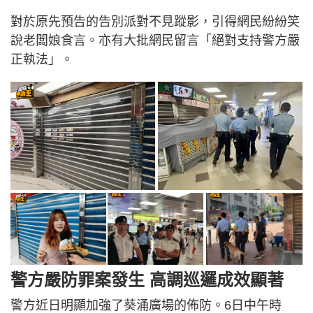
對於原先預告的告別派對不見蹤影，引得網民紛紛笑
說老闆娘食言。亦有大批網民留言「絕對支持警方嚴
正執法」。
警方嚴防罪案發生 高調巡邏成效顯著
警方近日明顯加強了葵涌廣場的佈防。6日中午時