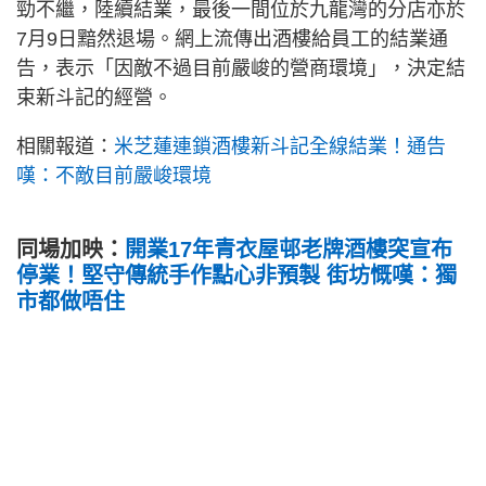
勁不繼，陸續結業，最後一間位於九龍灣的分店亦於
7月9日黯然退場。網上流傳出酒樓給員工的結業通
告，表示「因敵不過目前嚴峻的營商環境」，決定結
束新斗記的經營。
相關報道：
米芝蓮連鎖酒樓新斗記全線結業！通告
嘆：不敵目前嚴峻環境
同場加映：
開業17年青衣屋邨老牌酒樓突宣布
停業！堅守傳統手作點心非預製 街坊慨嘆：獨
市都做唔住