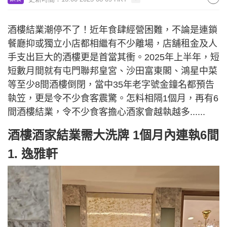
酒樓結業潮停不了！近年食肆經營困難，不論是連鎖
餐廳抑或獨立小店都相繼有不少離場，店舖租金及人
手支出巨大的酒樓更是首當其衝。2025年上半年，短
短數月間就有屯門聯邦皇宮、沙田富東閣、鴻星中菜
等至少8間酒樓倒閉，當中35年老字號金鐘名都預告
執笠，更是令不少食客震驚。怎料相隔1個月，再有6
間酒樓結業，令不少食客擔心酒家會越執越多......
酒樓酒家結業需大洗牌 1個月內連執6間
1. 逸雅軒