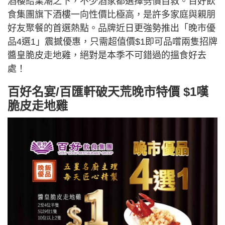
酒樓結業潮之下，不少酒家都選擇劈價自救。百好飲
食集團旗下酒樓一向性價比極高，是許多家庭與親朋
好友聚餐的首選熱點。品牌近日更強勢推出「晚市優
品4選1」震撼優惠，只需超值價$1即可品嚐兩隻招牌
醬皇脆皮走地雞，絕對是本季不可錯過的搵食好去
處！
百好名宴/百匯軒破天荒晚市特價 $1嘆
脆皮走地雞