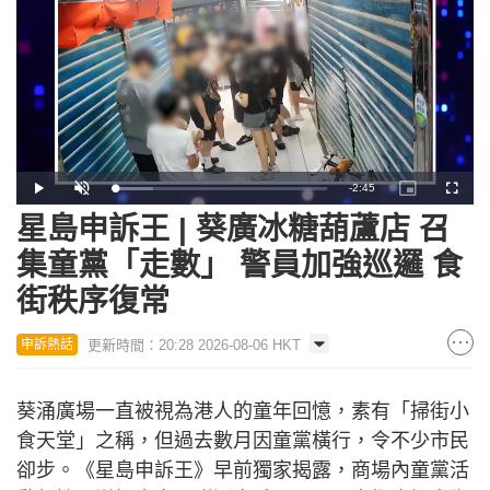
Remaining
-
2:45
Loaded
:
Play
Unmute
Picture-
Fullscr
18.22%
in-
Picture
星島申訴王 | 葵廣冰糖葫蘆店 召
Time
集童黨「走數」 警員加強巡邏 食
街秩序復常
更新時間：20:28 2026-08-06 HKT
申訴熱話
葵涌廣場一直被視為港人的童年回憶，素有「掃街小
食天堂」之稱，但過去數月因童黨橫行，令不少市民
卻步。《星島申訴王》早前獨家揭露，商場內童黨活