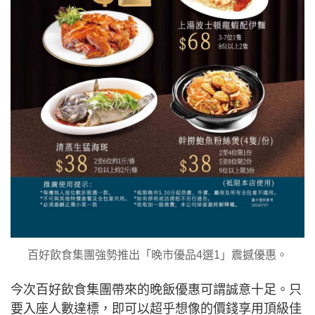
百好飲食集團強勢推出「晚市優品4選1」震撼優惠。
今次百好飲食集團帶來的晚飯優惠可謂誠意十足。只
要入座人數達標，即可以超乎想像的價錢享用頂級佳