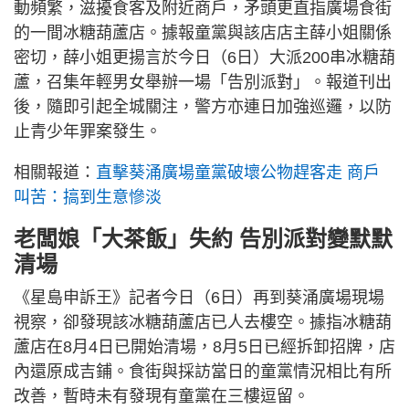
動頻繁，滋擾食客及附近商戶，矛頭更直指廣場食街
的一間冰糖葫蘆店。據報童黨與該店店主薛小姐關係
密切，薛小姐更揚言於今日（6日）大派200串冰糖葫
蘆，召集年輕男女舉辦一場「告別派對」。報道刊出
後，隨即引起全城關注，警方亦連日加強巡邏，以防
止青少年罪案發生。
相關報道：
直擊葵涌廣場童黨破壞公物趕客走 商戶
叫苦：搞到生意慘淡
老闆娘「大茶飯」失約 告別派對變默默
清場
《星島申訴王》記者今日（6日）再到葵涌廣場現場
視察，卻發現該冰糖葫蘆店已人去樓空。據指冰糖葫
蘆店在8月4日已開始清場，8月5日已經拆卸招牌，店
內還原成吉鋪。食街與採訪當日的童黨情況相比有所
改善，暫時未有發現有童黨在三樓逗留。