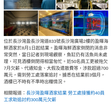
位於長沙灣盈長沙灣道833號長沙灣廣場2樓的盈暉海
鮮酒家於8月1日起結業。盈暉海鮮酒家倒閉的消息非
常突然，當日記者到現場觀察，魚缸仍有活魚尚未處
理，可見酒樓倒閉得相當匆忙。近50名員工更被拖欠
7月欠薪、代通知金、大假及遣散費等，涉款超過700
萬元，需到勞工處落案追討。據悉在結業前3個月，
酒樓已不時有不準時出糧情況。
相關報道：
長沙灣盈暉酒家結業 勞工處接獲約40員
工求助追討約300萬元欠薪