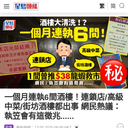
繁
简
一個月連執6間酒樓！連鎖店/高級
中菜/街坊酒樓都出事 網民熱議：
執笠會有這徵兆......
更新時間：13:00 2025-08-09 HKT
飲食