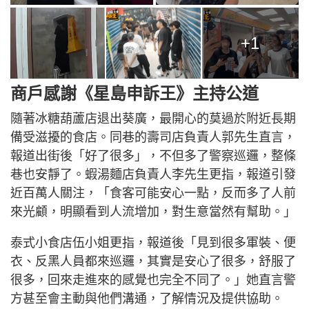
+1
商戶感謝《星島申訴王》主持公道
隨著冰糖葫蘆店退出葵廣，最開心的莫過於附近長期
備受滋擾的食店。同巷的壽司店負責人郭先生直言，
報道出街後「好了很多」，不但多了警察巡邏，整條
巷也安靜了。蝦湯麵店負責人李先生更指，報道引發
近百萬人關注，「食客可能安心一點，反而多了人前
來光顧，明顯看到人流增加，對生意當然有幫助。」
泰式小食店伍小姐更指，報道後「見到很多軍裝、便
衣、反黑人員都來巡邏，其實是安心了很多，舒服了
很多，回來走進來的感覺也完全不同了。」她直言警
方甚至會主動與他們溝通，了解情況及提供協助。