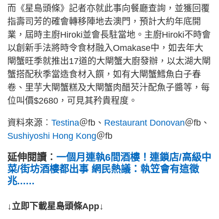
而《星島頭條》記者亦就此事向餐廳查詢，並獲回覆
指壽司芳的確會轉移陣地去澳門，預計大約年底開
業，屆時主廚Hiroki並會長駐當地。主廚Hiroki不時會
以創新手法將時令食材融入Omakase中，如去年大
閘蟹旺季就推出17道的大閘蟹大廚發辦，以太湖大閘
蟹搭配秋季當造食材入饌，如有大閘蟹鱈魚白子春
卷、里芋大閘蟹糕及大閘蟹肉醋芡汁配魚子醬等，每
位叫價$2680，可見其矜貴程度。
資料來源︰
Testina
＠fb、
Restaurant Donovan
＠fb、
Sushiyoshi Hong Kong
＠fb
延伸閱讀︰
一個月連執6間酒樓！連鎖店/高級中
菜/街坊酒樓都出事 網民熱議：執笠會有這徵
兆......
↓立即下載星島頭條App↓