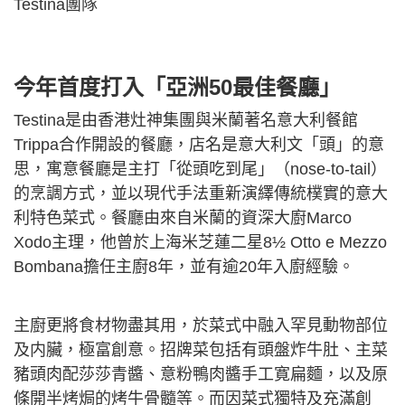
Testina團隊
今年首度打入「亞洲50最佳餐廳」
Testina是由香港灶神集團與米蘭著名意大利餐館
Trippa合作開設的餐廳，店名是意大利文「頭」的意
思，寓意餐廳是主打「從頭吃到尾」（nose-to-tail）
的烹調方式，並以現代手法重新演繹傳統樸實的意大
利特色菜式。餐廳由來自米蘭的資深大廚Marco
Xodo主理，他曾於上海米芝蓮二星8½ Otto e Mezzo
Bombana擔任主廚8年，並有逾20年入廚經驗。
主廚更將食材物盡其用，於菜式中融入罕見動物部位
及内臟，極富創意。招牌菜包括有頭盤炸牛肚、主菜
豬頭肉配莎莎青醬、意粉鴨肉醬手工寛扁麵，以及原
條開半烤焗的烤牛骨髓等。而因菜式獨特及充滿創