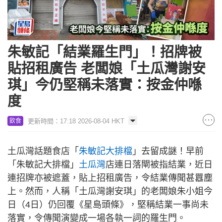
朱敏記「結業羅生門」！招牌被
貼招租廣告 老闆娘「土瓜灣謝安
琪」今仍堅稱未落實：按金仲喺
度
更新時間：17:18 2026-08-04 HKT
飲食
土瓜灣話題食店「
朱敏記大排檔
」去留成謎！早前
「朱敏記大排檔」
土瓜灣
店連日落閘被指結業，近日
連招牌亦被遮蓋，貼上招租廣告，令結業傳聞甚囂塵
上。然而，人稱「土瓜灣謝安琪」的老闆娘朱小姐今
日（4日）仍回覆《星島頭條》，堅稱結業一事尚未
落實，令傳聞演變成一場各執一詞的羅生門。