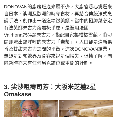
DONOVAN的廚房班底來頭不少，大廚會悉心挑選來
自日本、澳洲及歐洲的時令食材，再結合傳統法式烹
調手法，創作出一道道精緻美饌。當中的招牌菜必定
有法芙娜朱古力熔岩梳乎厘，是選用法國
Valrhona75%黑朱古力，搭配自家製柑橘雪葩，甫切
開即流出熱呼呼的朱古力「岩漿」，入口卻是清新果
香及甘甜朱古力之間的平衡。這次DONOVAN結業，
無疑是對餐飲界及食客來說是個損失。但據了解，團
隊暫時亦未有任何另覓舖位或重開的計劃。
3. 尖沙咀壽司芳︰大阪米芝蓮2星
Omakase