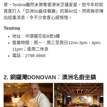
意，Testina雖然未曾奪香港米芝蓮星星，但今年初就
首度打入「亞洲50最佳餐廳」的第60位，然而無奈傳
出結業消息，令不少食客心感惋惜。
Testina
地址︰中環擺花街8號3樓
營業時間︰周一、周三至周日12nn-3pm、6pm-
11pm；逢周二休息
電話︰2798 0668
2. 銅鑼灣DONOVAN︰澳洲名廚坐鎮