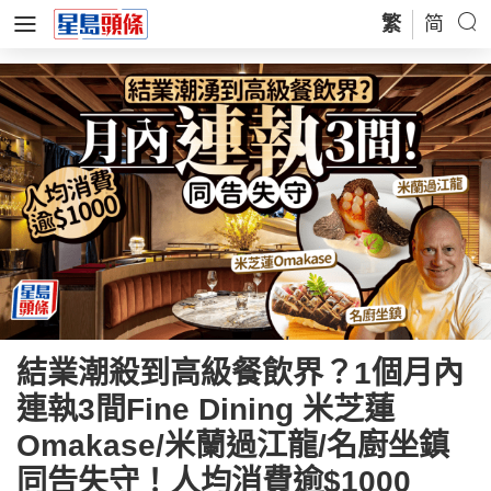
繁
简
結業潮殺到高級餐飲界？1個月內
連執3間Fine Dining 米芝蓮
Omakase/米蘭過江龍/名廚坐鎮
同告失守！人均消費逾$1000