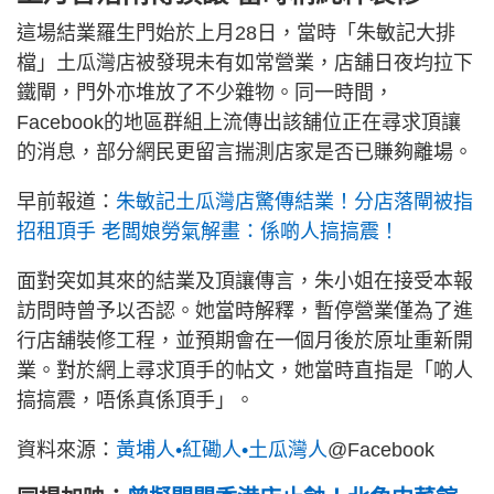
這場結業羅生門始於上月28日，當時「朱敏記大排
檔」土瓜灣店被發現未有如常營業，店舖日夜均拉下
鐵閘，門外亦堆放了不少雜物。同一時間，
Facebook的地區群組上流傳出該舖位正在尋求頂讓
的消息，部分網民更留言揣測店家是否已賺夠離場。
早前報道：
朱敏記土瓜灣店驚傳結業！分店落閘被指
招租頂手 老闆娘勞氣解畫：係啲人搞搞震！
面對突如其來的結業及頂讓傳言，朱小姐在接受本報
訪問時曾予以否認。她當時解釋，暫停營業僅為了進
行店舖裝修工程，並預期會在一個月後於原址重新開
業。對於網上尋求頂手的帖文，她當時直指是「啲人
搞搞震，唔係真係頂手」。
資料來源：
黃埔人•紅磡人•土瓜灣人
@Facebook