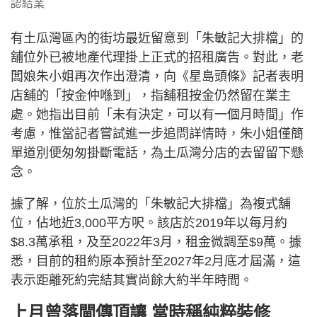
認結業
有土瓜灣區內的街坊最近留意到「朱敏記大排檔」的
舖位外已被地產代理掛上正式的招租廣告。對此，老
闆娘朱小姐再次作出澄清，向《星島頭條》記者表明
店舖的「按金仲喺到」，指舖租按金仍然留在業主
處。她指出目前「未有決定，可以有一個月時間」作
考慮，惟當記者嘗試進一步追問詳情時，朱小姐僅簡
單道別便匆匆掛斷電話，為土瓜灣分店的去留留下懸
念。
據了解，位於土瓜灣的「朱敏記大排檔」為複式舖
位，佔地近3,000平方呎。該店於2019年以每月約
$8.3萬承租，及至2022年3月，租金微調至$9萬。據
悉，目前的租約原本預計至2027年2月底才屆滿，這
表示距離死約完結其實尚餘大約半年時間。
上月曾落閘傳頂讓 當時稱純粹裝修