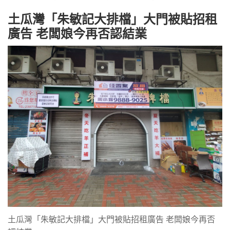
土瓜灣「朱敏記大排檔」大門被貼招租
廣告 老闆娘今再否認結業
土瓜灣「朱敏記大排檔」大門被貼招租廣告 老闆娘今再否