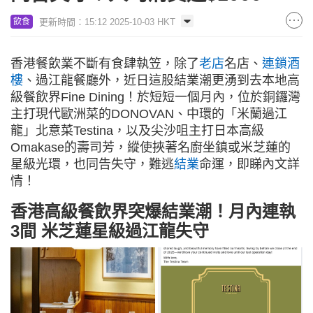
更新時間：15:12 2025-10-03 HKT
飲食
香港餐飲業不斷有食肆執笠，除了
老店
名店、
連鎖酒
樓
、過江龍餐廳外，近日這股結業潮更湧到去本地高
級餐飲界Fine Dining！於短短一個月內，位於銅鑼灣
主打現代歐洲菜的DONOVAN、中環的「米蘭過江
龍」北意菜Testina，以及尖沙咀主打日本高級
Omakase的壽司芳，縱使挾著名廚坐鎮或米芝蓮的
星級光環，也同告失守，難逃
結業
命運，即睇內文詳
情！
香港高級餐飲界突爆結業潮！月內連執
3間 米芝蓮星級過江龍失守