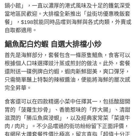
鍋小館」，一直以濃厚的港式風味及十足的鑊氣深受
當地區民歡迎。大排檔全新推出「益街坊優惠晚飯套
餐」，$198就能同時品嚐到海鮮與各式肉類，外賣或
自取都適用。
鯧魚配白灼蝦 自選大排檔小炒
首先是海鮮部分，套餐包含一條原隻鯧魚，食客可以
根據個人口味選擇豉汁蒸或煎封的做法。此外，套餐
還附送一碟例牌白灼蝦，蝦肉新鮮甜美，爽口彈牙，
只需簡單蘸上特製的辣椒醬油，便能將海鮮的層次感
完全昇華。
食客還可以在四款精選小菜中任擇其一，包括酸甜開
胃的「菠蘿生炒骨」、香脆惹味的「炸大腸」、清甜
滋潤的「勝瓜魚腐浸蜆」，以及經典家常菜「菜遠牛
肉 / 肉片」。不少品嚐過的街坊紛紛留下正面評價，
有網民大讚套餐性價比極高，留言直指「超值十分正