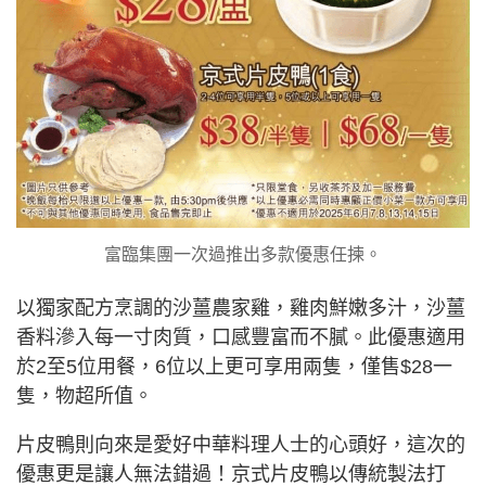
富臨集團一次過推出多款優惠任揀。
以獨家配方烹調的沙薑農家雞，雞肉鮮嫩多汁，沙薑
香料滲入每一寸肉質，口感豐富而不膩。此優惠適用
於2至5位用餐，6位以上更可享用兩隻，僅售$28一
隻，物超所值。
片皮鴨則向來是愛好中華料理人士的心頭好，這次的
優惠更是讓人無法錯過！京式片皮鴨以傳統製法打