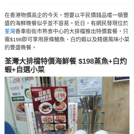
在香港物價高企的今天，想要以平民價錢品嚐一頓豐
盛的海鮮晚餐似乎並不容易。近日，有網民發現位於
荃灣
香車街街市熟食中心的大排檔推出特價套餐，只
需$198即可享用原條鯧魚、白灼蝦以及精選風味小菜
的豐盛晚餐。
荃灣大排檔特價海鮮餐 $198蒸魚+白灼
蝦+自選小菜