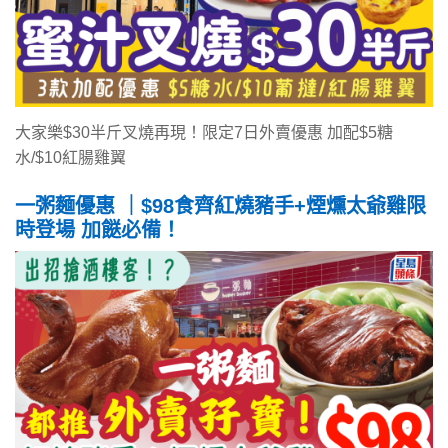
大家樂$30半斤叉燒再現！限定7日外賣優惠 加配$5糖
水/$10紅腸雞翼
一粥麵優惠 ｜$98食齊紅燒豬手+煙燻太爺雞限
時登場 加餸必備！