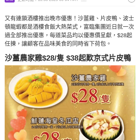
又有連鎖酒樓推出晚市優惠！沙薑雞、片皮鴨、波士
頓龍蝦都是酒樓食飯大熱菜式，富臨集團近日就一次
過全部推出優惠，每道菜品均以優惠價呈獻，$28起
任揀，讓顧客在品味美食的同時省下荷包。
沙薑農家雞$28/隻 $38起歎京式片皮鴨