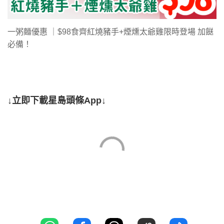
一粥麵優惠 ｜$98食齊紅燒豬手+煙燻太爺雞限時登場 加餸
必備！
↓立即下載星島頭條App↓