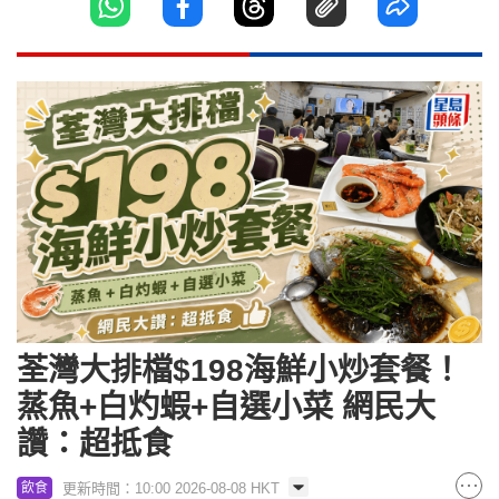
荃灣大排檔$198海鮮小炒套餐！
蒸魚+白灼蝦+自選小菜 網民大
讚：超抵食
更新時間：10:00 2026-08-08 HKT
飲食