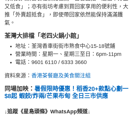
又低食」；亦有街坊考慮到買回家享用的便利性，大
推「外賣超抵食」，即使帶回家依然能保持滿滿鑊
氣。
荃灣大排檔「老四火鍋小館」
地址：荃灣香車街街市熟食中心15-18號鋪
營業時間：星期一、星期三至日：6pm-11pm
電話：9601 6110 / 6333 3660
資料來源：
香港茶餐廳及美食關注組
同場加映：
暑假限時優惠！稻香20+款點心劃一
$8起 蝦餃/炸兩/芒果布甸 全日三市供應
↓追蹤《星島頭條》WhatsApp頻道↓