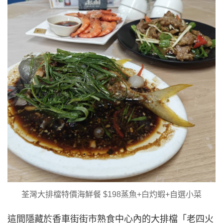
荃灣大排檔特價海鮮餐 $198蒸魚+白灼蝦+自選小菜
這間隱藏於香車街街市熟食中心內的大排檔「老四火