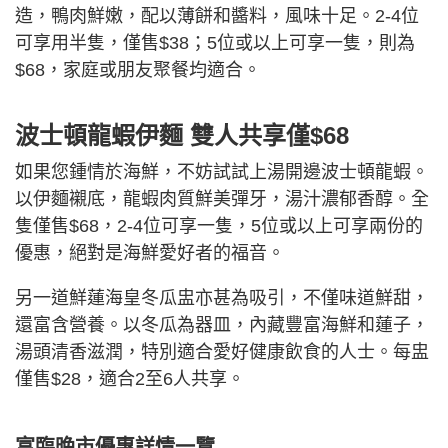
造，鴨肉鮮嫩，配以薄餅和醬料，風味十足。2-4位
可享用半隻，僅售$38；5位或以上可享一隻，則為
$68，家庭或朋友聚餐均適合。
波士頓龍蝦伊麵 雙人共享僅$68
如果您鍾情於海鮮，不妨試試上湯開邊波士頓龍蝦。
以伊麵襯底，龍蝦肉質鮮美彈牙，湯汁濃郁香醇。全
隻僅售$68，2-4位可享一隻，5位或以上可享兩份的
優惠，絕對是海鮮愛好者的福音。
另一道鮮蓮海皇冬瓜盅亦甚為吸引，不僅味道鮮甜，
還富含營養。以冬瓜為器皿，內藏豐富海鮮和蓮子，
湯頭清香滋潤，特別適合愛好健康飲食的人士。每盅
僅售$28，適合2至6人共享。
富臨晚市優惠詳情一覽