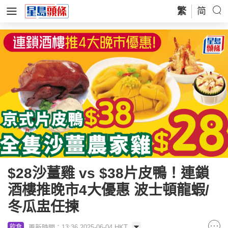
繁
简
$28沙薑雞 vs $38片皮鴨！連鎖
酒樓推晚市4大優惠 波士頓龍蝦/
冬瓜盅任揀
更新時間：13:36 2025-06-04 HKT
飲食