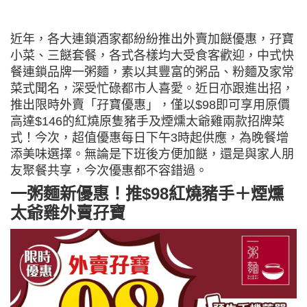
近年，各大連鎖酒家都紛紛推出外賣加餸優惠，孖寶
小菜、三餸套餐，各式各樣均大受食客歡迎，中式快
餐連鎖品牌一粥麵，素以其豐富的粥品、粉麵及家常
菜式聞名，深受忙碌都市人喜愛。近日亦跟進出招，
推出限時外賣「孖寶優惠」，僅以$98即可享用原價
高達$146的紅燒原隻豬手及煙燻太爺雞兩款招牌菜
式！今次，超值優惠每日下午3時起供應，為晚餐增
添美味選擇。無論是下班後方便加餸，還是與家人朋
友聚餐共享，今次優惠都不容錯過。
一粥麵新優惠！推$98紅燒豬手＋煙燻
太爺雞外賣孖寶