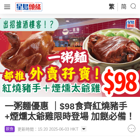
繁
简
一粥麵優惠 ｜$98食齊紅燒豬手
+煙燻太爺雞限時登場 加餸必備！
更新時間：15:20 2025-06-03 HKT
飲食