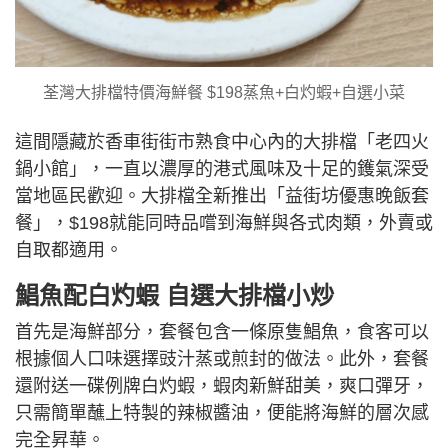
荃灣大排檔特價海鮮餐 $198蒸魚+白灼蝦+自選小菜
這間隱藏於香車街街市熟食中心內的大排檔「老四火
鍋小館」，一直以濃厚的港式風味及十足的鑊氣深受
當地區民歡迎。大排檔全新推出「益街坊優惠晚飯套
餐」，$198就能同時品嚐到海鮮與各式肉類，外賣或
自取都適用。
鯧魚配白灼蝦 自選大排檔小炒
首先是海鮮部分，套餐包含一條原隻鯧魚，食客可以
根據個人口味選擇豉汁蒸或煎封的做法。此外，套餐
還附送一碟例牌白灼蝦，蝦肉新鮮甜美，爽口彈牙，
只需簡單蘸上特製的辣椒醬油，便能將海鮮的層次感
完全昇華。