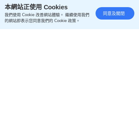
本網站正使用 Cookies
同意及關閉
我們使用 Cookie 改善網站體驗。 繼續使用我們
的網站即表示您同意我們的 Cookie 政策。
街坊酒樓推「平民價」歎奢華盛
宴！$9.8紅燒BB鴿/$28開邊蒸龍
蝦 3大晚餐超值優惠
更新時間：17:09 2026-08-07 HKT
飲食
荃灣向來是美食集中地，各類優質食肆林立。而在眾
多選擇中，主打傳統及創新優質中菜的「逸豪軒」，
以精緻粵菜菜式及舒適寬敞的用餐環境，深受區內外
食客及家庭聚餐的歡迎。為了回饋大眾一直以來的支
持，該餐廳近期強勢推出極具話題性的「平日晚餐特
選三選一優惠」。當中以破底價港幣$9.8即可品嚐到