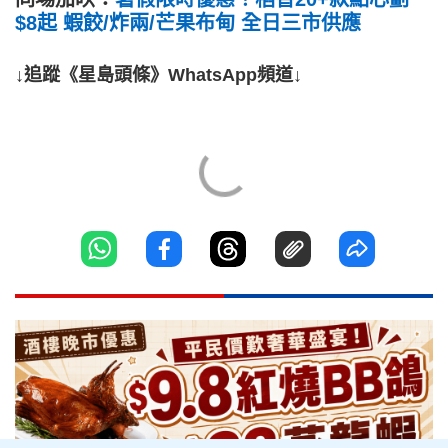
$8起 蝦餃/炸兩/芒果布甸 全日三市供應
↓追蹤《星島頭條》WhatsApp頻道↓