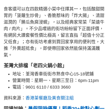
食客還可以在四款精選小菜中任擇其一，包括酸甜開
胃的「菠蘿生炒骨」、香脆惹味的「炸大腸」、清甜
滋潤的「勝瓜魚腐浸蜆」，以及經典家常菜「菜遠牛
肉 / 肉片」。不少品嚐過的街坊紛紛留下正面評價，
有網民大讚套餐性價比極高，留言直指「超值十分正
又低食」；亦有街坊考慮到買回家享用的便利性，大
推「外賣超抵食」，即使帶回家依然能保持滿滿鑊
氣。
荃灣大排檔「老四火鍋小館」
地址：荃灣香車街街市熟食中心15-18號鋪
營業時間：星期一、星期三至日：6pm-11pm
電話：9601 6110 / 6333 3660
資料來源：
香港茶餐廳及美食關注組
同場加映：
暑假限時優惠！稻香20+款點心劃一