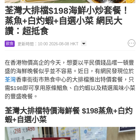
荃灣大排檔$198海鮮小炒套餐！
蒸魚+白灼蝦+自選小菜 網民大
讚：超抵食
更新時間：10:00 2026-08-08 HKT
飲食
在香港物價高企的今天，想要以平民價錢品嚐一頓豐
盛的海鮮晚餐似乎並不容易。近日，有網民發現位於
荃灣
香車街街市熟食中心的大排檔推出特價套餐，只
需$198即可享用原條鯧魚、白灼蝦以及精選風味小菜
的豐盛晚餐。
荃灣大排檔特價海鮮餐 $198蒸魚+白灼
蝦+自選小菜