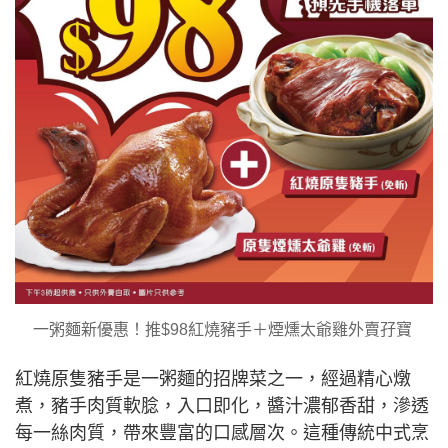
一粥麵新優惠！推$98紅燒豬手＋煙燻太爺雞外賣孖寶
紅燒原隻豬手是一粥麵的招牌菜之一，經過精心燉
煮，豬手肉質軟腍，入口即化，醬汁濃郁香甜，滲透
每一絲肉質，帶來豐富的口感層次。這種傳統中式烹