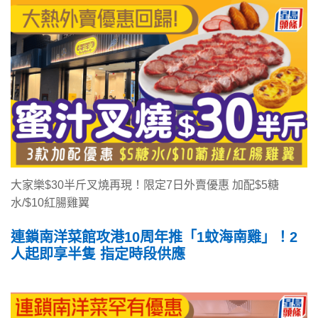
大家樂$30半斤叉燒再現！限定7日外賣優惠 加配$5糖
水/$10紅腸雞翼
連鎖南洋菜館攻港10周年推「1蚊海南雞」！2
人起即享半隻 指定時段供應