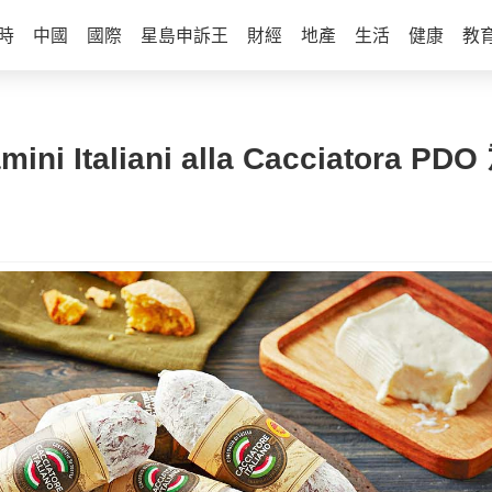
時
中國
國際
星島申訴王
財經
地產
生活
健康
教
i Italiani alla Cacciator