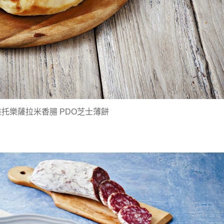
托樂薩拉米香腸 PDO芝士薄餅