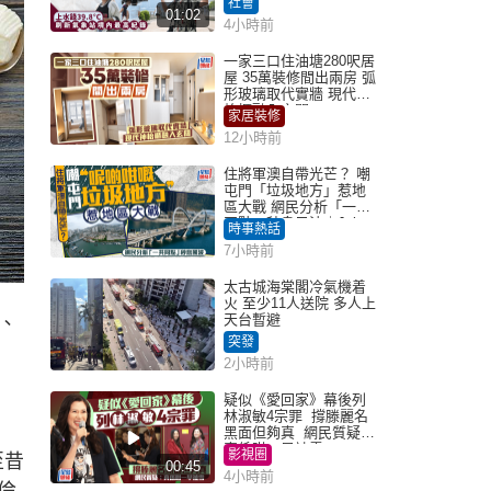
社會
01:02
4小時前
一家三口住油塘280呎居
屋 35萬裝修間出兩房 弧
形玻璃取代實牆 現代神
枱櫃融入玄關
家居裝修
12小時前
住將軍澳自帶光芒？ 嘲
屯門「垃圾地方」惹地
區大戰 網民分析「一共
同點」秒息風波｜Juicy
時事熱話
叮
7小時前
太古城海棠閣冷氣機着
火 至少11人送院 多人上
天台暫避
、
突發
2小時前
疑似《愛回家》幕後列
林淑敏4宗罪 撐滕麗名
黑面但夠真 網民質疑：
真係咁一早被雪
影視圈
至昔
00:45
4小時前