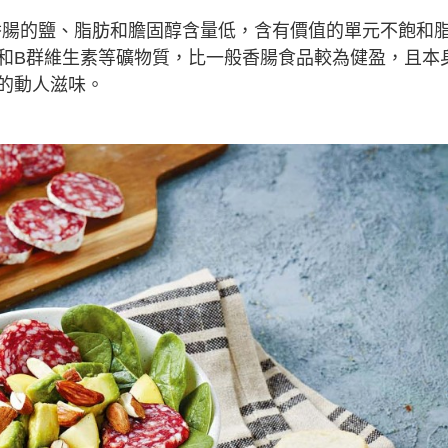
iatora PDO熟食香腸的鹽、脂肪和膽固醇含量低，含有價值的單元不飽和
和B群維生素等礦物質，比一般香腸食品較為健盈，且本
的動人滋味。