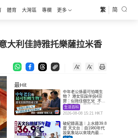
繁
简
育
體育
大灣區
專欄
更多
a PDO 意大利佳詩雅托樂薩拉米香
最Hit
中年老公係最可怕嘅生
物？ 港女狂踩伴侶4宗
罪：似拖住個乞兒 不解
為何經常去廁所 網民一
生活百科
語道破
2026-08-08 15:21 HKT
破紀錄高溫︱上水錄39.8
度 天文台：自1980年代
設氣象站以來境內最高
紀錄