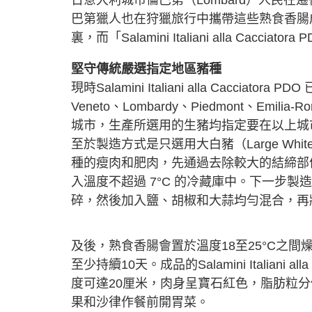
日意大利城市倫巴第（Lombard）人民
巴第獵人也在狩獵旅行中攜帶這些熟食香腸
裏，而「Salamini Italiani alla Ca
堅守傳統嚴選指定地區豬種
現時Salamini Italiani alla Cacc
Veneto、Lombardy、Piedmont、Emilia-R
城市，生產所選用的生豬均指定要在以上城
至於製造方式是只選用大白豬（Large White）
種的瘦肉和肥肉，先通過去除較大的結締部
入溫度不超過 7°C 的冷藏庫中。下一步
碎，然後加入鹽、胡椒和大蒜均勻混合，再
及後，熟食香腸會置於溫度18至25°C之間
至少持續10天。成品的Salamini Italiani
度可達20厘米，肉身呈寶石紅色，脂肪粒
果和沙律作餐前開胃菜。