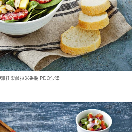
雅托樂薩拉米香腸 PDO沙律