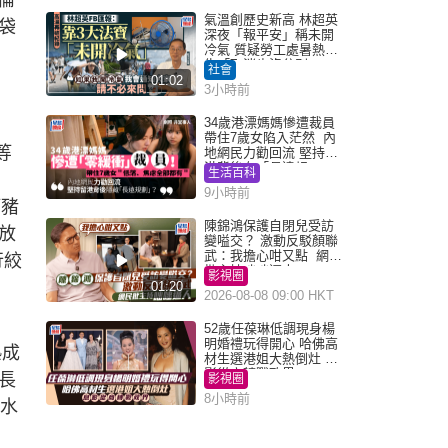
倫
氣溫創歷史新高 林超英
袋
深夜「報平安」稱未開
冷氣 質疑勞工處暑熱警
告「取消也沒分別」
社會
01:02
3小時前
34歲港漂媽媽慘遭裁員
帶住7歲女陷入茫然 內
o等
地網民力勸回流 堅持留
港背後有「長遠規
生活百科
劃」？
9小時前
等豬
陳錦鴻保護自閉兒受訪
放
變嗌交？ 激動反駁顏聯
武：我擔心咁又點 網民
行絞
批主持咄咄逼人
影視圈
01:20
2026-08-08 09:00 HKT
52歲任葆琳低調現身楊
明婚禮玩得開心 哈佛高
熟成
材生選港姐大熱倒灶 息
影從商轉戰政界
，長
影視圈
8小時前
、水