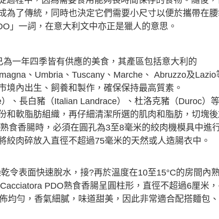
在遷徙過程中，因為需要食用能夠長時間保存的食物。隨後，
成為了傳統，同時也決定它們需要小尺寸以便於攜帶在腰
cciatora PDO」一詞，在意大利文中亦正是獵人的意思。
iatora PDO 已為一年四季皆有供應的美食，其產區包括意大利的
omagna、Umbria、Tuscany、Marche、 Abruzzo及Lazi
市境內出生、飼養和製作，確保保持最高質素。
、長白豬（Italian Landrace）、杜洛克豬（Duroc）
份和軟脂肪組織，再仔細清潔所選的肌肉和脂肪，切塊後
製造熟食香腸時，必須在圓孔為3至8毫米的絞肉機模具中進
將絞肉碎放入直徑不超過75毫米的天然或人造腸衣中。
燥乾令表面快速脫水，接?再於溫度在10至15°C的房間內
 alla Cacciatora PDO熟食香腸呈圓柱形，直徑不超過6厘米
分佈均勻，香氣細膩，味道甜美，因此非常適合配搭麵包