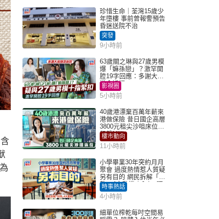
珍惜生命｜荃灣15歲少
年墮樓 事前曾報警預告
昏迷送院不治
突發
9小時前
63歲關之琳與27歲男模
爆「嫲孫戀」？激罕開
腔19字回應：多謝大家
掛念近況
影視圈
5小時前
40歲港漂棄百萬年薪來
港做保險 昔日國企高層
3800元租尖沙咀床位｜
租盤Million
樓市動向
，含
11小時前
獸
小學畢業30年突約月月
，為
聚會 過度熱情惹人質疑
另有目的 網民拆解「扮
熟」4大動機｜Juicy叮
時事熱話
4小時前
細單位榨乾每吋空間易