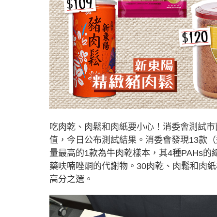
吃肉乾、肉鬆和肉紙要小心！消委會測試市
值，今日公布測試結果。消委會發現13款（
量最高的1款為牛肉乾樣本，其4種PAHs
藥呋喃唑酮的代謝物。30肉乾、肉鬆和肉紙
高分之選。