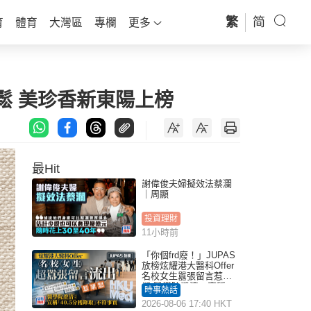
繁
简
育
體育
大灣區
專欄
更多
鬆 美珍香新東陽上榜
最Hit
謝偉俊夫婦擬效法蔡瀾
｜周顯
投資理財
11小時前
「你個frd廢！」JUPAS
放榜炫耀港大醫科Offer
名校女生囂張留言惹眾
怒 醫學院澄清：宣稱
時事熱話
「40.5分獲錄取」不符事
2026-08-06 17:40 HKT
實｜Juicy叮