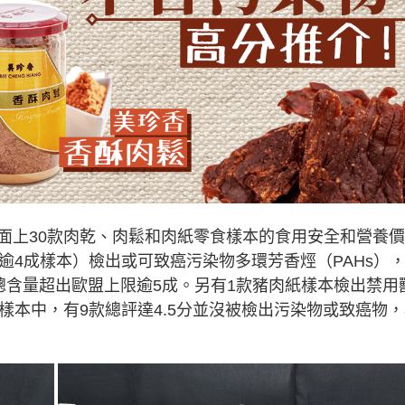
面上30款肉乾、肉鬆和肉紙零食樣本的食用安全和營養價
逾4成樣本）檢出或可致癌污染物多環芳香烴（PAHs）
的總含量超出歐盟上限逾5成。另有1款豬肉紙樣本檢出禁用
樣本中，有9款總評達4.5分並沒被檢出污染物或致癌物