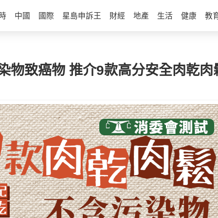
時
中國
國際
星島申訴王
財經
地產
生活
健康
教
染物致癌物 推介9款高分安全肉乾肉