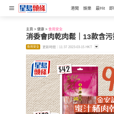
港聞
娛樂
最Hit
即
主頁
健康
食用安全
消委會肉乾肉鬆｜13款含污
更新時間：11:37 2023-03-15 HKT
食用安全