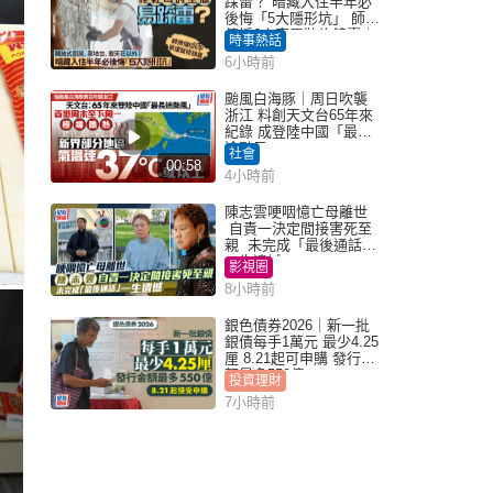
踩雷？ 暗藏入住半年必
後悔「5大隱形坑」 師傅
傳授6字家居裝修錦囊｜
時事熱話
Juicy叮
6小時前
颱風白海豚｜周日吹襲
浙江 料創天文台65年來
紀錄 成登陸中國「最長
途颱風」
社會
00:58
4小時前
陳志雲哽咽憶亡母離世
自責一決定間接害死至
親 未完成「最後通話」
一生遺憾
影視圈
8小時前
銀色債券2026｜新一批
銀債每手1萬元 最少4.25
厘 8.21起可申購 發行金
額最多550億
投資理財
7小時前