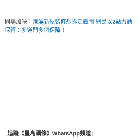
同場加映：
港漂新屋裝修想拆走鐵閘 網民以2點力勸
保留：多道門多個保障！
↓追蹤《星島頭條》WhatsApp頻道↓