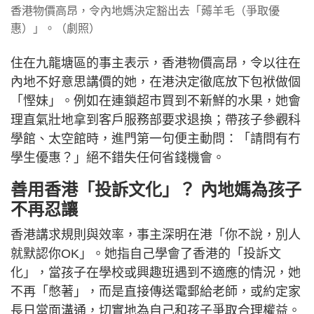
香港物價高昂，令內地媽決定豁出去「薅羊毛（爭取優
惠）」。（劇照）
住在九龍塘區的事主表示，香港物價高昂，令以往在
內地不好意思講價的她，在港決定徹底放下包袱做個
「慳妹」。例如在連鎖超市買到不新鮮的水果，她會
理直氣壯地拿到客戶服務部要求退換；帶孩子參觀科
學館、太空館時，進門第一句便主動問：「請問有冇
學生優惠？」絕不錯失任何省錢機會。
善用香港「投訴文化」？ 內地媽為孩子
不再忍讓
香港講求規則與效率，事主深明在港「你不說，別人
就默認你OK」。她指自己學會了香港的「投訴文
化」，當孩子在學校或興趣班遇到不適應的情況，她
不再「憋著」，而是直接傳送電郵給老師，或約定家
長日當面溝通，切實地為自己和孩子爭取合理權益。