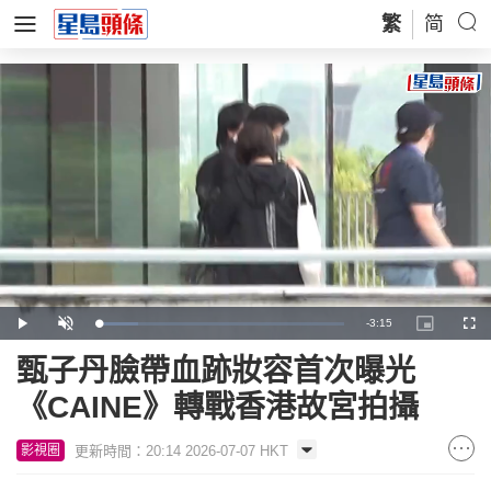
繁
简
Remaining
-
3:15
Loaded
:
Play
Unmute
Picture-
Full
16.18%
in-
Picture
Time
甄子丹臉帶血跡妝容首次曝光
《CAINE》轉戰香港故宮拍攝
更新時間：20:14 2026-07-07 HKT
影視圈