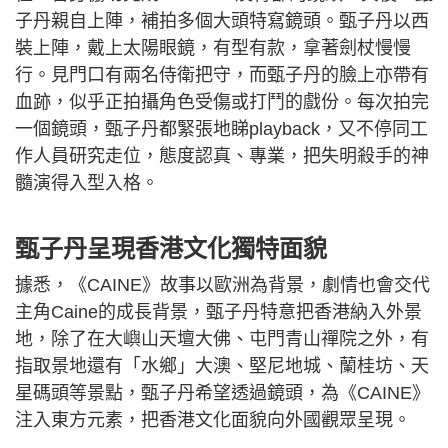
子丹親自上陣，補拍多個大頭特寫鏡頭。甄子丹以西
裝上陣，戴上太陽眼鏡，有型有款，拿著劍杖慢慢
行。見門口有兩名侍衛把守，而甄子丹的臉上亦帶有
血跡，似乎正拍攝角色受傷或打鬥的戲份。每次拍完
一個鏡頭，甄子丹都緊張地睇playback，又不停同工
作人員研究走位，態度認真、專業，把失明殺手的神
髓演得入型入格。
甄子丹呈現香港文化獨特面貌
據悉，《CAINE》故事以歐洲為背景，劇情也會交代
主角Caine的成長背景，甄子丹特意把香港納入外景
地，除了在大嶼山天壇大佛、屯門青山禪院之外，有
指取景地還有「水鄉」大澳、堅尼地城、蘭桂坊、天
星碼頭等景點，甄子丹希望透過鏡頭，為《CAINE》
注入東方元素，把香港文化面貌向外國觀眾呈現。