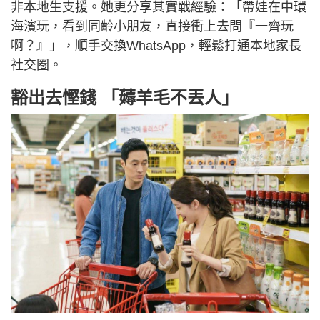
非本地生支援。她更分享其實戰經驗：「帶娃在中環
海濱玩，看到同齡小朋友，直接衝上去問『一齊玩
啊？』」，順手交換WhatsApp，輕鬆打通本地家長
社交圈。
豁出去慳錢 「薅羊毛不丟人」