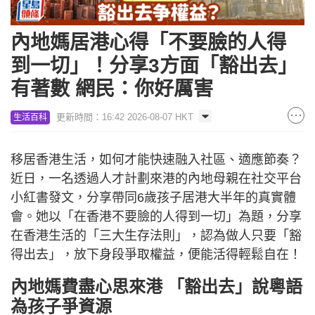
內地媽居港心得「不要臉的人得
到一切」！分享3方面「豁出去」
有著數 網民：你好厲害
更新時間：16:42 2026-08-07 HKT
生活百科
移居香港生活，如何才能快速融入社區、適應節奏？
近日，一名透過人才計劃來港的內地母親在社交平台
小紅書發文，分享帶同6歲孩子居港大半年的真實體
會。她以「在香港不要臉的人得到一切」為題，分享
在香港生活的「三大生存法則」，認為做人只要「豁
得出去」，放下身段爭取權益，便能活得輕鬆自在！
內地媽費盡心思來港 「豁出去」說粵語
為孩子爭資源