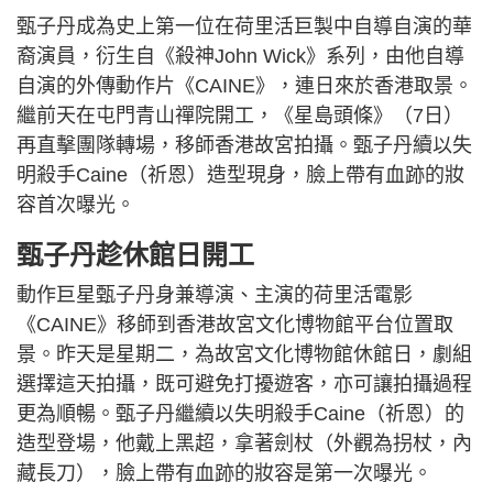
甄子丹成為史上第一位在荷里活巨製中自導自演的華
裔演員，衍生自《殺神John Wick》系列，由他自導
自演的外傳動作片《CAINE》，連日來於香港取景。
繼前天在屯門青山禪院開工，《星島頭條》（7日）
再直擊團隊轉場，移師香港故宮拍攝。甄子丹續以失
明殺手Caine（祈恩）造型現身，臉上帶有血跡的妝
容首次曝光。
甄子丹趁休館日開工
動作巨星甄子丹身兼導演、主演的荷里活電影
《CAINE》移師到香港故宮文化博物館平台位置取
景。昨天是星期二，為故宮文化博物館休館日，劇組
選擇這天拍攝，既可避免打擾遊客，亦可讓拍攝過程
更為順暢。甄子丹繼續以失明殺手Caine（祈恩）的
造型登場，他戴上黑超，拿著劍杖（外觀為拐杖，內
藏長刀），臉上帶有血跡的妝容是第一次曝光。