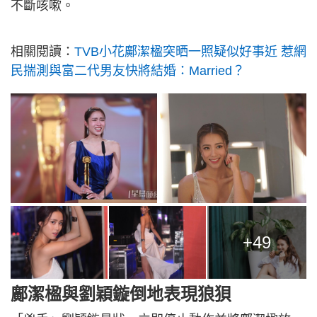
不斷咳嗽。
相關閱讀：
TVB小花鄺潔楹突晒一照疑似好事近 惹網
民揣測與富二代男友快將結婚：Married？
+49
鄺潔楹與劉穎鏇倒地表現狼狽