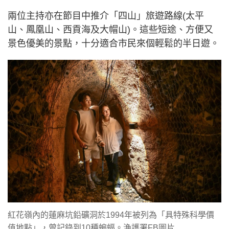
兩位主持亦在節目中推介「四山」旅遊路線(太平
山、鳳凰山、西貢海及大帽山)。這些短途、方便又
景色優美的景點，十分適合市民來個輕鬆的半日遊。
紅花嶺內的蓮麻坑鉛礦洞於1994年被列為「具特殊科學價
值地點」，曾記錄到10種蝙蝠。漁護署FB圖片