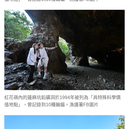
紅花嶺內的蓮麻坑鉛礦洞於1994年被列為「具特殊科學價
值地點」，曾記錄到10種蝙蝠。漁護署FB圖片