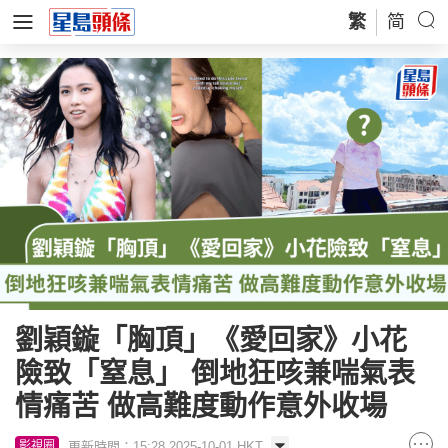
繁
简
劉穎鏇「胸頂」《愛回家》小花
險致「窒息」 倒地狂咳兼喘氣表
情痛苦 做高難度動作意外收場
更新時間：15:28 2025-10-01 HKT
影視圈