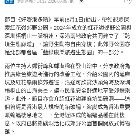
更新時間：14:12 2026-08-05 HKT
社會
節目《好嘢港多啲》早前(8月1日)播出，帶領觀眾探
索紅花嶺郊野公園。2024年成立的紅花嶺郊野公園與
深圳梧桐山一脈相連，深港兩地政府共同建立了「跨
境生態廊道」，讓野生動物自由穿梭；此郊野公園亦
是北部都會區「藍綠康樂旅遊生態圈」的一部分。
兩位主持人鄭衍峰和鄺潔楹在登山途中，分享政府為
推廣綠色旅遊所進行的改善工程，介紹公園內的蓮麻
坑及紅花嶺兩條郊遊徑，沿途可欣賞沙頭角海及深圳
梧桐山的山海美景，讓市民能安全舒適地享受郊遊樂
趣。此外，節目亦會介紹紅花嶺蓮麻坑鉛礦洞——這
個曾經是香港最大規模的鉛礦場，演變成為香港重要
嘅蝙蝠棲息地之一，全港近四成的蝙蝠品種在此棲
息。政府已將鉛礦洞活化成郊野公園首個開放式博物
館。