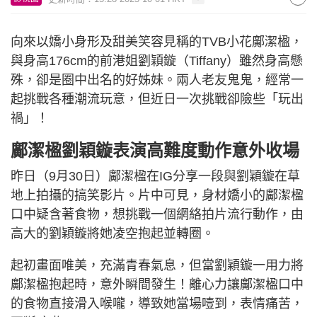
向來以嬌小身形及甜美笑容見稱的TVB小花鄺潔楹，
與身高176cm的前港姐劉穎鏇（Tiffany）雖然身高懸
殊，卻是圈中出名的好姊妹。兩人老友鬼鬼，經常一
起挑戰各種潮流玩意，但近日一次挑戰卻險些「玩出
禍」！
鄺潔楹劉穎鏇表演高難度動作意外收場
昨日（9月30日）鄺潔楹在IG分享一段與劉穎鏇在草
地上拍攝的搞笑影片。片中可見，身材嬌小的鄺潔楹
口中疑含著食物，想挑戰一個網絡拍片流行動作，由
高大的劉穎鏇將她凌空抱起並轉圈。
起初畫面唯美，充滿青春氣息，但當劉穎鏇一用力將
鄺潔楹抱起時，意外瞬間發生！離心力讓鄺潔楹口中
的食物直接滑入喉嚨，導致她當場噎到，表情痛苦，