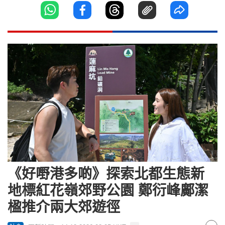
《好嘢港多啲》探索北都生態新
地標紅花嶺郊野公園 鄭衍峰鄺潔
楹推介兩大郊遊徑