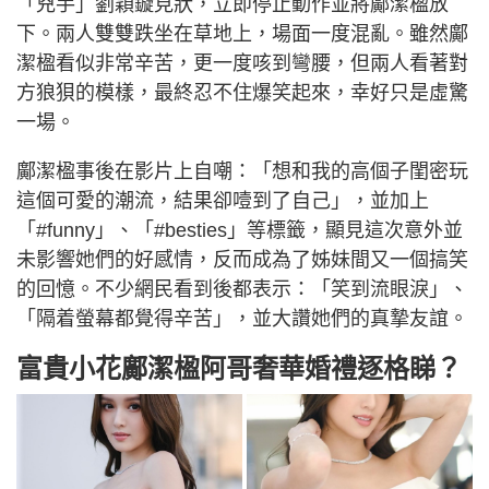
「兇手」劉穎鏇見狀，立即停止動作並將鄺潔楹放
下。兩人雙雙跌坐在草地上，場面一度混亂。雖然鄺
潔楹看似非常辛苦，更一度咳到彎腰，但兩人看著對
方狼狽的模樣，最終忍不住爆笑起來，幸好只是虛驚
一場。
鄺潔楹事後在影片上自嘲：「想和我的高個子閨密玩
這個可愛的潮流，結果卻噎到了自己」，並加上
「#funny」、「#besties」等標籤，顯見這次意外並
未影響她們的好感情，反而成為了姊妹間又一個搞笑
的回憶。不少網民看到後都表示：「笑到流眼淚」、
「隔着螢幕都覺得辛苦」，並大讚她們的真摯友誼。
富貴小花鄺潔楹阿哥奢華婚禮逐格睇？