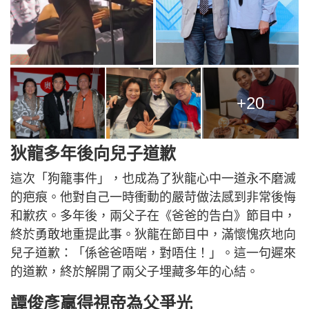
+20
狄龍多年後向兒子道歉
這次「狗籠事件」，也成為了狄龍心中一道永不磨滅
的疤痕。他對自己一時衝動的嚴苛做法感到非常後悔
和歉疚。多年後，兩父子在《爸爸的告白》節目中，
終於勇敢地重提此事。狄龍在節目中，滿懷愧疚地向
兒子道歉：「係爸爸唔啱，對唔住！」。這一句遲來
的道歉，終於解開了兩父子埋藏多年的心結。
譚俊彥贏得視帝為父爭光