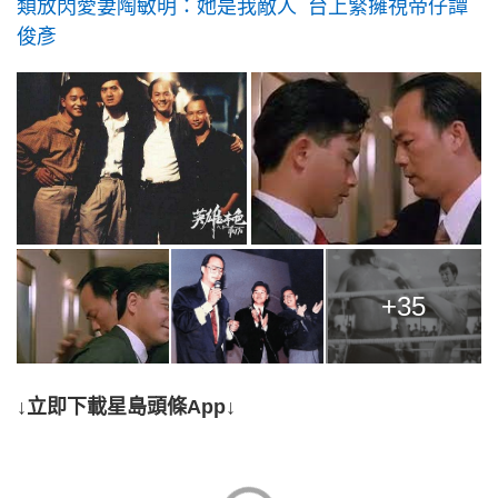
類放閃愛妻陶敏明：她是我敵人 台上緊擁視帝仔譚
俊彥
+35
↓立即下載星島頭條App↓