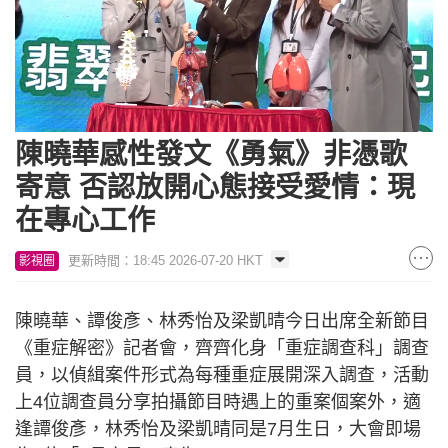
Loaded
:
Unmute
6.84%
陳曉華感性發文《勇氣》非憑歌
寄意 否認放開心態接受愛情：現
在專心工作
更新時間：18:45 2026-07-20 HKT
影視圈
陳曉華、譚俊彥、林秀怡及梁凱晴今日出席全新節目
《重症解密》記者會，齊齊化身「重症調查科」調查
員，以偵緝案件形式為每種重症展開深入調查，活動
上4位調查員分享拍攝節目時遇上的重案個案外，適
逢譚俊彥，林秀怡及梁凱晴同是7月生日，大會即場