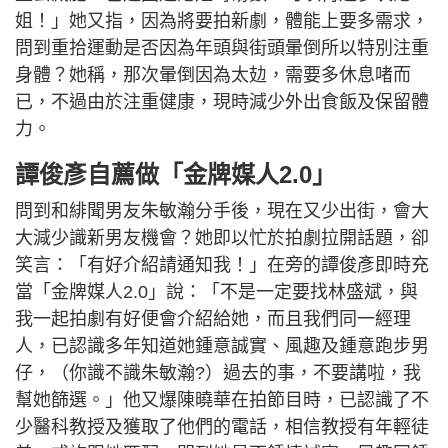
姐！」她又指，因為將要拍新劇，體能上要多需求，
問到重拾運動是否因為年頭與街頭暈倒所以特別注重
身體？她稱，那次暈倒因為太攰，需要多休息啫而
已，不過由於注重健康，現時減少外出食飯及保留體
力。
譚俊彥自薦做「金牌媒人2.0」
問到和緋聞男友朱敏瀚分手後，現在又少出街，會大
大減少識新男友機會？她即以忙於拍劇拉開話題，卻
笑言：「有好介紹請通知我！」在旁的譚俊彥即時充
當「金牌媒人2.0」說：「不是一定要找林盛斌，與
我一起拍劇有好便會介紹給她，而且我們同一經理
人，已認識多年知道她鍾意誠實、風趣及鍾意跑步男
仔，（你識不識朱敏瀚?）過去的事，不要講啦，我
幫她篩選。」他又爆陳曉華在拍節目時，已認識了不
少醫科教授及獲取了他們的電話，相信教授有年輕徒