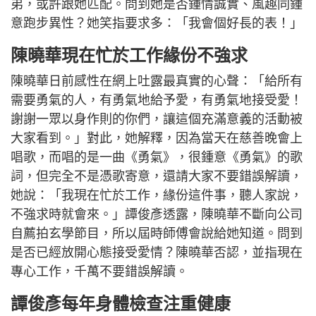
弟，或許跟她匹配。問到她是否鍾情誠實、風趣同鍾
意跑步異性？她笑指要求多：「我會個好長的表！」
陳曉華現在忙於工作緣份不強求
陳曉華日前感性在網上吐露最真實的心聲：「給所有
需要勇氣的人，有勇氣地給予愛，有勇氣地接受愛！
謝謝一眾以身作則的你們，讓這個充滿意義的活動被
大家看到。」對此，她解釋，因為當天在慈善晚會上
唱歌，而唱的是一曲《勇氣》，很鍾意《勇氣》的歌
詞，但完全不是憑歌寄意，還請大家不要錯誤解讀，
她說：「我現在忙於工作，緣份這件事，聽人家說，
不強求時就會來。」譚俊彥透露，陳曉華不斷向公司
自薦拍玄學節目，所以屆時師傅會說給她知道。問到
是否已經放開心態接受愛情？陳曉華否認，並指現在
專心工作，千萬不要錯誤解讀。
譚俊彥每年身體檢查注重健康