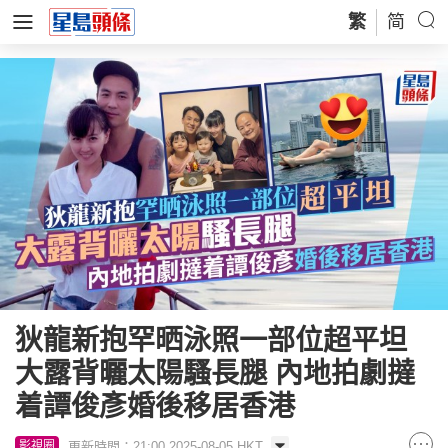
繁
简
狄龍新抱罕晒泳照一部位超平坦
大露背曬太陽騷長腿 內地拍劇撻
着譚俊彥婚後移居香港
更新時間：21:00 2025-08-05 HKT
影視圈