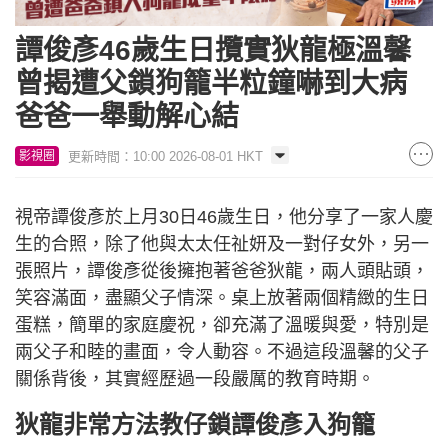
譚俊彥46歲生日攬實狄龍極溫馨
曾揭遭父鎖狗籠半粒鐘嚇到大病
爸爸一舉動解心結
更新時間：10:00 2026-08-01 HKT
影視圈
視帝譚俊彥於上月30日46歲生日，他分享了一家人慶
生的合照，除了他與太太任祉妍及一對仔女外，另一
張照片，譚俊彥從後擁抱著爸爸狄龍，兩人頭貼頭，
笑容滿面，盡顯父子情深。桌上放著兩個精緻的生日
蛋糕，簡單的家庭慶祝，卻充滿了溫暖與愛，特別是
兩父子和睦的畫面，令人動容。不過這段溫馨的父子
關係背後，其實經歷過一段嚴厲的教育時期。
狄龍非常方法教仔鎖譚俊彥入狗籠