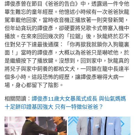
譚俊彥曾在節目《爸爸的告白》中，透露過一件令他
畢生難忘的童年經歷。他憶述小時候有一次爸爸狄龍
駕車載他回家，當時收音機正播放著一則突發新聞，
但年幼貪玩的譚俊彥，卻硬要將兒歌卡式帶塞入機中
播放。在來來回回幾次的「拉鋸」後，狄龍終於忍不
住對兒子下達最後通牒：「你再撳我就鎖你入狗籠裏
面！」當時的譚俊彥，大概以為爸爸只是嚇唬他，於
是繼續按下了播放鍵。沒想到，回到家中，狄龍真的
將兒子與家中飼養的都柏文犬，一同鎖在籠中長達半
個多小時。這段恐怖的經歷，讓譚俊彥嚇得大病一
場，身心都留下了陰影。
相關閱讀：
譚俊彥11歲大女暴風式成長 與仙氣媽媽
十足餅印證基因強大 只有一特徵似爸爸？