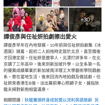
+30
譚俊彥與任祉妍拍劇擦出愛火
譚俊彥早年在內地發展，10年前與任祉妍拍劇集《冰
酒窩》撻着，起初二人拍拖時定居於北京，直至婚後
才回港定居。任祉妍是遼寧人，北漂打拼多年，在北
京讀了三年高中，後來到新加坡升學，以全系第一名
的優異成績畢業於新加坡南洋理工大學藝術學院戲劇
系，曾在當地生活，後來回流內地拍戲及做話劇。任
祉妍來香港生B後，淡出幕前專心照顧子女，據指狄
龍夫婦對新抱相當滿意。
相關閱讀：
狄龍獲頒終身成就獎以流利英語致辭 另