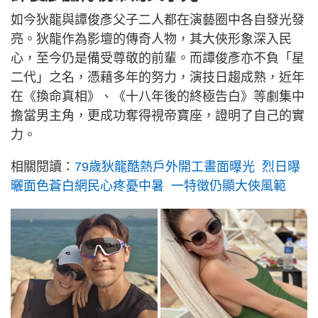
如今狄龍與譚俊彥父子二人都在演藝圈中各自發光發
亮。狄龍作為影壇的傳奇人物，其大俠形象深入民
心，至今仍是備受尊敬的前輩。而譚俊彥亦不負「星
二代」之名，憑藉多年的努力，演技日趨成熟，近年
在《換命真相》、《十八年後的終極告白》等劇集中
擔當男主角，更成功奪得視帝寶座，證明了自己的實
力。
相關閱讀：
79歲狄龍酷熱戶外開工畫面曝光 烈日曝
曬面色蒼白網民心疼憂中暑 一特徵仍顯大俠風範