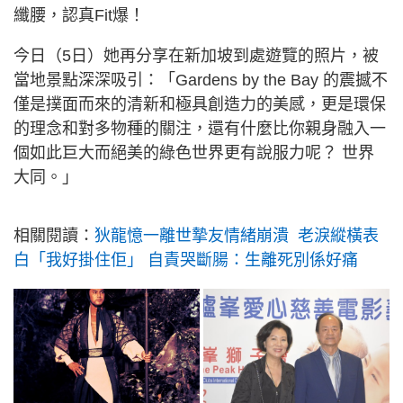
纖腰，認真Fit爆！
今日（5日）她再分享在新加坡到處遊覽的照片，被
當地景點深深吸引：「Gardens by the Bay 的震撼不
僅是撲面而來的清新和極具創造力的美感，更是環保
的理念和對多物種的關注，還有什麼比你親身融入一
個如此巨大而絕美的綠色世界更有說服力呢？ 世界
大同。」
相關閱讀：
狄龍憶一離世摯友情緒崩潰 老淚縱橫表
白「我好掛住佢」 自責哭斷腸：生離死別係好痛