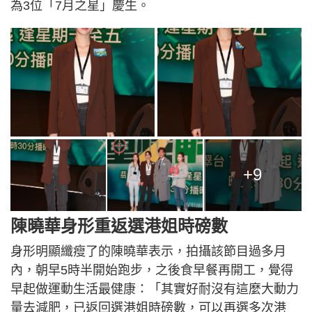
為3位「7月之星」慶生。
+9
陳曉華身形重返選港姐時磅數
身形明顯纖瘦了的陳曉華表示，拍攝該節目過多月
內，朝早5時半開始跑步，之後食早餐再開工，覺得
早起做運動生活最健康：「其實好耐沒有這麼大動力
量去減肥，已返回選港姐時磅數，可以再選多次港